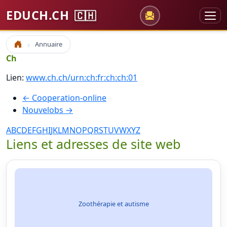
EDUCH.CH
🇨🇭
Annuaire
Accueil
Ch
Lien:
www.ch.ch/urn:ch:fr:ch:ch:01
← Cooperation-online
Nouvelobs →
A
B
C
D
E
F
G
H
I
J
K
L
M
N
O
P
Q
R
S
T
U
V
W
X
Y
Z
Liens et adresses de site web
Zoothérapie et autisme