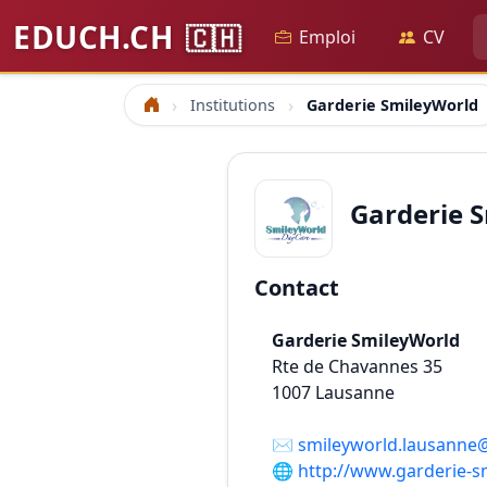
EDUCH.CH
🇨🇭
Emploi
CV
Institutions
Garderie SmileyWorld
Accueil
Garderie 
Contact
Garderie SmileyWorld
Rte de Chavannes 35
1007
Lausanne
✉️
smileyworld.lausanne
🌐
http://www.garderie-s