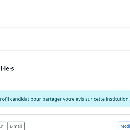
·le·s
ofil candidat pour partager votre avis sur cette institution.
In
E-mail
Modi