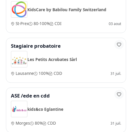
KidsCare by Babilou Family Switzerland
St-Prex
80-100%
CDI
03 aout
Stagiaire probatoire
Les Petits Acrobates Sàrl
Lausanne
100%
CDD
31 juil.
ASE /ede en cdd
kids&co Eglantine
Morges
80%
CDD
31 juil.