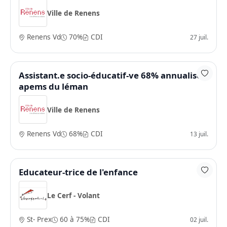
Ville de Renens
Renens Vd
70%
CDI
27 juil.
Assistant.e socio-éducatif-ve 68% annualisé -
apems du léman
Ville de Renens
Renens Vd
68%
CDI
13 juil.
Educateur-trice de l'enfance
Le Cerf - Volant
St- Prex
60 à 75%
CDI
02 juil.