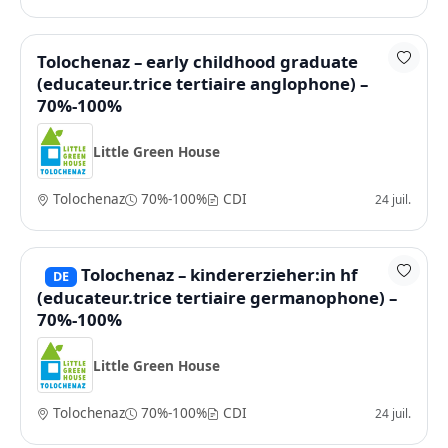
Tolochenaz – early childhood graduate
(educateur.trice tertiaire anglophone) –
70%-100%
Little Green House
Tolochenaz
70%-100%
CDI
24 juil.
Tolochenaz – kindererzieher:in hf
DE
(educateur.trice tertiaire germanophone) –
70%-100%
Little Green House
Tolochenaz
70%-100%
CDI
24 juil.