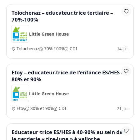
Tolochenaz – educateur.trice tertiaire –
70%-100%
Little Green House
Tolochenaz
70%-100%
CDI
24 juil.
Etoy – educateur.trice de l'enfance ES/HES –
80% et 90%
Little Green House
Etoy
80% et 90%
CDI
21 juil.
Educateur·trice ES/HES à 40-90% au sein de
la garderie « tire-lune » à vallorbe