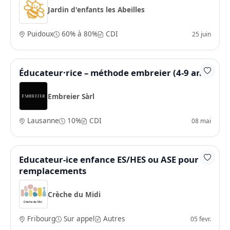
Jardin d'enfants les Abeilles
Puidoux
60% à 80%
CDI
25 juin
Éducateur·rice – méthode embreier (4-9 ans)
Embreier Sàrl
Lausanne
10%
CDI
08 mai
Educateur-ice enfance ES/HES ou ASE pour
remplacements
Crèche du Midi
Fribourg
Sur appel
Autres
05 fevr.