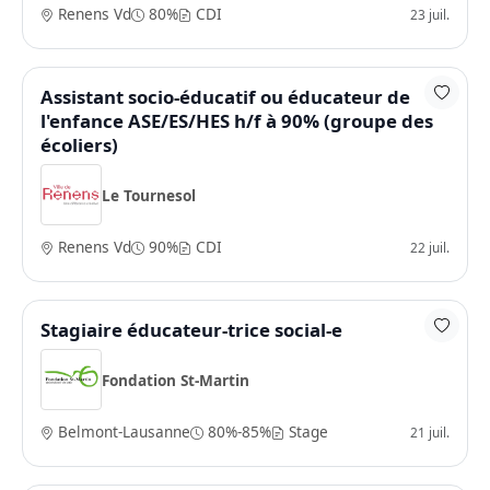
Renens Vd
80%
CDI
23 juil.
Assistant socio-éducatif ou éducateur de
l'enfance ASE/ES/HES h/f à 90% (groupe des
écoliers)
Le Tournesol
Renens Vd
90%
CDI
22 juil.
Stagiaire éducateur-trice social-e
Fondation St-Martin
Belmont-Lausanne
80%-85%
Stage
21 juil.