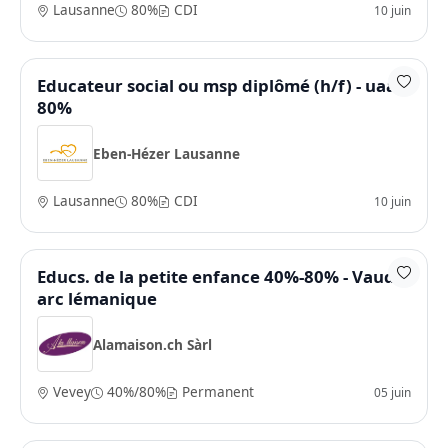
Lausanne
80%
CDI
10 juin
Educateur social ou msp diplômé (h/f) - uaa -
80%
Eben-Hézer Lausanne
Lausanne
80%
CDI
10 juin
Educs. de la petite enfance 40%-80% - Vaud /
arc lémanique
Alamaison.ch Sàrl
Vevey
40%/80%
Permanent
05 juin