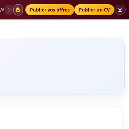
VAE
Diplômes
Publier vos offres
Petites annonces
Publier un CV