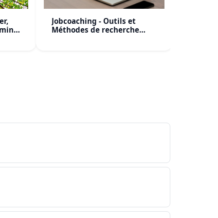
er,
Jobcoaching - Outils et
Claude I
 mind
Méthodes de recherche
Artifici
d'emploi
Avancé 
Formati