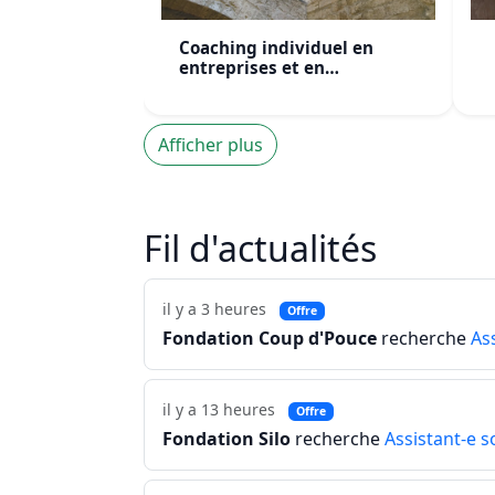
Coaching individuel en
entreprises et en
institutions (Outils et
Techniques)
Afficher plus
Fil d'actualités
il y a 3 heures
Offre
Fondation Coup d'Pouce
recherche
Ass
il y a 13 heures
Offre
Fondation Silo
recherche
Assistant-e s