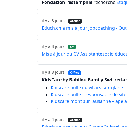
Fondation l'estampille
recherche
Stag
il y a 3 jours
Atelier
Educh.ch a mis à jour Jobcoaching - Ou
il y a 3 jours
CV
Mise à jour du CV Assistantesocio éduca
il y a 3 jours
Offres
KidsCare by Babilou Family Switzerla
Kidscare bulle ou villars-sur-glâne -
Kidscare bulle - responsable de site
Kidscare mont sur lausanne – ape
il y a 4 jours
Atelier