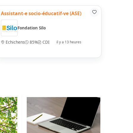
Assistant-e socio-éducatif-ve (ASE)
Fondation Silo
Echichens
85%
CDI
il y a 13 heures