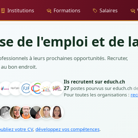
Institutions
Formations
Salaires
sse de l'emploi et de 
fessionnels à leurs prochaines opportunités. Recruter,
 au bon endroit.
Ils recrutent sur educh.ch
27
postes pourvus sur educh.ch
de
Pour toutes les organisations :
rec
publiez votre CV
,
développez vos compétences
.