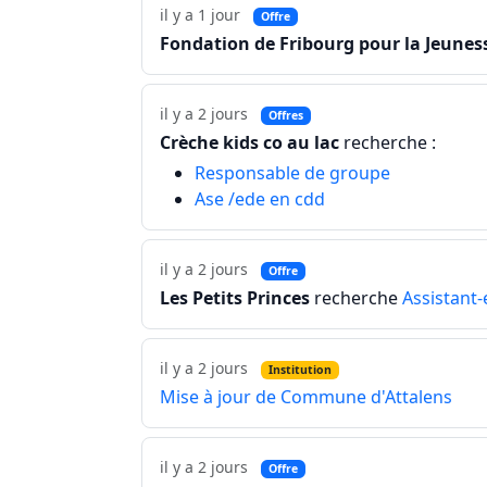
il y a 1 jour
Offre
Fondation de Fribourg pour la Jeunes
il y a 2 jours
Offres
Crèche kids co au lac
recherche :
Responsable de groupe
Ase /ede en cdd
il y a 2 jours
Offre
Les Petits Princes
recherche
Assistant-
il y a 2 jours
Institution
Mise à jour de Commune d'Attalens
il y a 2 jours
Offre