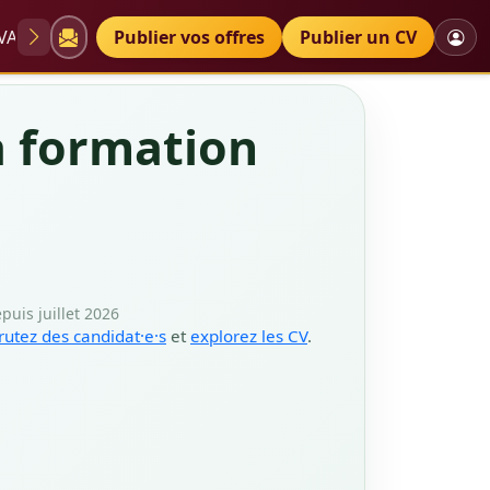
VAE
Diplômes
Publier vos offres
Petites annonces
Publier un CV
la formation
puis juillet 2026
rutez des candidat·e·s
et
explorez les CV
.