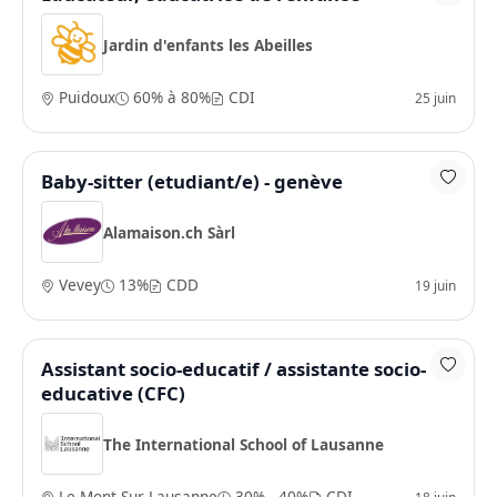
Jardin d'enfants les Abeilles
Puidoux
60% à 80%
CDI
25 juin
Baby-sitter (etudiant/e) - genève
Alamaison.ch Sàrl
Vevey
13%
CDD
19 juin
Assistant socio-educatif / assistante socio-
educative (CFC)
The International School of Lausanne
Le Mont-Sur-Lausanne
30% - 40%
CDI
18 juin