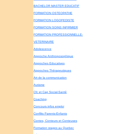
BACHELOR MASTER EDUCATIF
FORMATION OSTEOPATHE
FORMATION LOGOPEDISTE
FORMATION SOINS INFIRMIER
FORMATION PROFESSIONNELLE-
VETERINAIRE
Adolescence
Approche Anthroposophique
Approches Educatives
Approches Thérapeutiques
Art de la communication
Autisme
Cfc et Cap Social-Santé
Coaching
Concours infos emploi
Conflits Parents-Enfants
Contes, Conteurs et Conteuses
Formation stages au Quebec