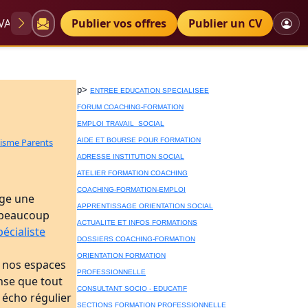
VAE
Diplômes
Publier vos offres
Petites annonces
Publier un CV
ch autiste information coaching de parent
p>
ENTREE EDUCATION SPECIALISEE
FORUM COACHING-FORMATION
EMPLOI TRAVAIL SOCIAL
tisme Parents
AIDE ET BOURSE POUR FORMATION
ADRESSE INSTITUTION SOCIAL
ATELIER FORMATION COACHING
COACHING-FORMATION-EMPLOI
ige une
APPRENTISSAGE ORIENTATION SOCIAL
a beaucoup
ACTUALITE ET INFOS FORMATIONS
écialiste
DOSSIERS COACHING-FORMATION
ORIENTATION FORMATION
r nos espaces
PROFESSIONNELLE
ense que tout
CONSULTANT SOCIO - EDUCATIF
 écho régulier
SECTIONS FORMATION PROFESSIONNELLE