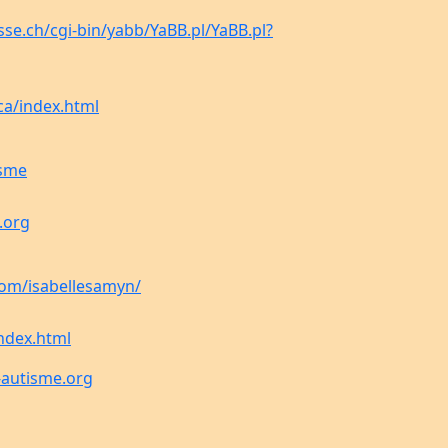
se.ch/cgi-bin/yabb/YaBB.pl/YaBB.pl?
ca/index.html
isme
.org
com/isabellesamyn/
index.html
-autisme.org