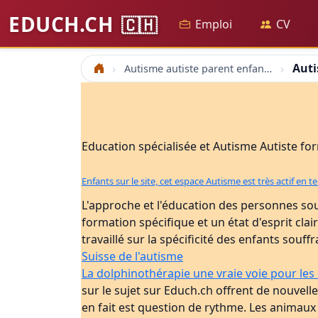
EDUCH.CH
🇨🇭
Emploi
CV
Auti
Autisme autiste parent enfant therapie aba autisme et teacch autiste information coaching de parent
Accueil
Education spécialisée et Autisme Autiste fo
Enfants sur le site, cet espace Autisme est très actif e
L'approche et l'éducation des personnes sou
formation spécifique et un état d'esprit c
travaillé sur la spécificité des enfants sou
Suisse de l'autisme
La dolphinothérapie une vraie voie pour les
sur le sujet sur Educh.ch offrent de nouvelle
en fait est question de rythme. Les animaux 