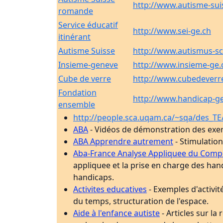
http://www.autisme-sui
romande
Service éducatif
http://www.sei-ge.ch
itinérant
Autisme Suisse
http://www.autismus-s
Insieme-geneve
http://www.insieme-ge.
Cube de verre
http://www.cubedeverr
Fondation
http://www.handicap-g
ensemble
http://people.sca.uqam.ca/~sqa/des_T
ABA
- Vidéos de démonstration des exerc
ABA Apprendre autrement
- Stimulation
Aba-France Analyse Appliquee du Compo
appliquee et la prise en charge des hand
handicaps.
Activites educatives
- Exemples d'activit
du temps, structuration de l'espace.
Aide à l'enfance autiste
- Articles sur l