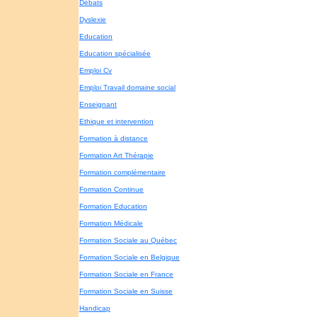
Débats
Dyslexie
Education
Education spécialisée
Emploi Cv
Emploi Travail domaine social
Enseignant
Ethique et intervention
Formation à distance
Formation Art Thérapie
Formation complémentaire
Formation Continue
Formation Education
Formation Médicale
Formation Sociale au Québec
Formation Sociale en Belgique
Formation Sociale en France
Formation Sociale en Suisse
Handicap