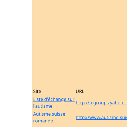
Site
URL
Liste d'échange sur
http://fr.groups.yahoo
l'autisme
Autisme suisse
http://www.autisme-sui
romande