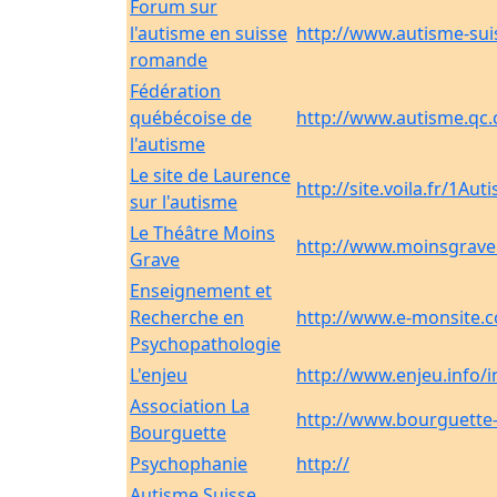
Forum sur
l'autisme en suisse
http://www.autisme-suis
romande
Fédération
québécoise de
http://www.autisme.qc.
l'autisme
Le site de Laurence
http://site.voila.fr/1Aut
sur l'autisme
Le Théâtre Moins
http://www.moinsgrave
Grave
Enseignement et
Recherche en
http://www.e-monsite.
Psychopathologie
L'enjeu
http://www.enjeu.info/
Association La
http://www.bourguette
Bourguette
Psychophanie
http://
Autisme Suisse