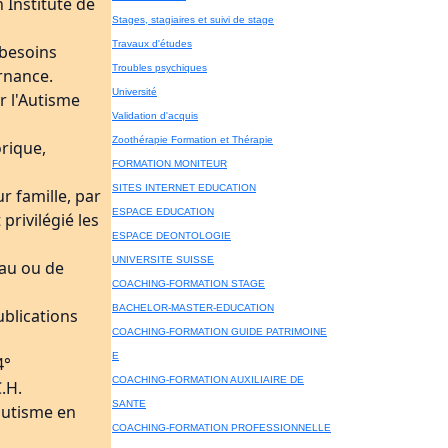
 Institute de
Stages, stagiaires et suivi de stage
Travaux d'études
 besoins
Troubles psychiques
ernance.
Université
r l'Autisme
Validation d'acquis
Zoothérapie Formation et Thérapie
orique,
FORMATION MONITEUR
SITES INTERNET EDUCATION
r famille, par
ESPACE EDUCATION
privilégié les
ESPACE DEONTOLOGIE
UNIVERSITE SUISSE
eau ou de
COACHING-FORMATION STAGE
BACHELOR-MASTER-EDUCATION
ublications
COACHING-FORMATION GUIDE PATRIMOINE
E
4°
COACHING-FORMATION AUXILIAIRE DE
.H.
SANTE
autisme en
COACHING-FORMATION PROFESSIONNELLE