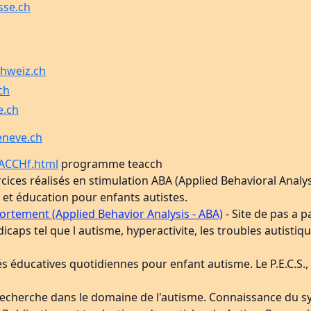
sse.ch
chweiz.ch
ch
e.ch
eneve.ch
EACCHf.html
programme teacch
ices réalisés en stimulation ABA (Applied Behavioral Analys
 et éducation pour enfants autistes.
rtement (Applied Behavior Analysis - ABA)
- Site de pas a p
icaps tel que l autisme, hyperactivite, les troubles autistiq
és éducatives quotidiennes pour enfant autisme. Le P.E.C.S.,
a recherche dans le domaine de l'autisme. Connaissance du 