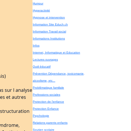
Humour
Hyperactivité
Hypnose et intervention
Information Site Educh.ch
Information Travail social
Informations Institutions
Infos
Internet, Informatique et Education
Lectures ouvrages
Outil éducatif
Prévention Dépendance, toxicomanie,
is)
alcoolisme, etc...
Problématique familiale
as sur l analyse
Professions sociales
ues et autres
Protection de l'enfance
Protection Enfance
 structuration
Psychologie
Relations parents enfants
syndrome,
Soutien scolaire