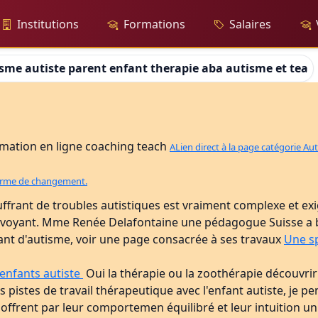
Institutions
Formations
Salaires
sme autiste parent enfant therapie aba autisme et teac
rmation en ligne coaching teach
ALien direct à la page catégorie Au
n terme de changement.
ffrant de troubles autistiques est vraiment complexe et ex
lairvoyant. Mme Renée Delafontaine une pédagogue Suisse 
ffrant d'autisme, voir une page consacrée à ses travaux
Une sp
 enfants autiste
Oui la thérapie ou la zoothérapie découvri
s pistes de travail thérapeutique avec l'enfant autiste, je p
offrent par leur comportemen équilibré et leur intuition un