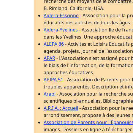
recherche des moyens de le combattre. P
B. Rimland. Californie, USA.
Aidera-Essonne
- Association pour la pr
éducatifs des autistes de tous les âges. 
Aidera-Yvelines
- Association Ile de fra
dans les Yvelines. Une approche éducati
ALEPA 86
- Activites et Loisirs Educatifs
agenda, projets. Journal de l'association
APAR
- L'Association s'est assigné pour b
le biais de l'information, de la formatio
approches éducatives.
APIPA.51
- Association de Parents pour 
troubles apparentés. Description et in
Arapi
- Association pour la recherche su
scientifiques bi-annuelles. Bibliographie 
A.R.I.A. : Accueil
- Association pour la ree
arrondissement, propose à des jeunes adu
Association de Parents pour l'Epanoui
images. Dossiers en ligne à télécharger.