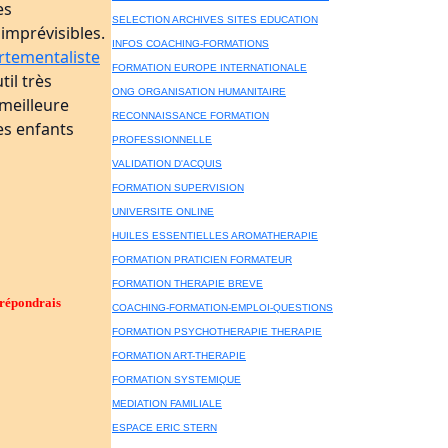
es
SELECTION ARCHIVES SITES EDUCATION
mprévisibles.
INFOS COACHING-FORMATIONS
rtementaliste
FORMATION EUROPE INTERNATIONALE
il très
ONG ORGANISATION HUMANITAIRE
 meilleure
RECONNAISSANCE FORMATION
es enfants
PROFESSIONNELLE
VALIDATION D'ACQUIS
FORMATION SUPERVISION
UNIVERSITE ONLINE
HUILES ESSENTIELLES AROMATHERAPIE
FORMATION PRATICIEN FORMATEUR
FORMATION THERAPIE BREVE
s répondrais
COACHING-FORMATION-EMPLOI-QUESTIONS
FORMATION PSYCHOTHERAPIE THERAPIE
FORMATION ART-THERAPIE
FORMATION SYSTEMIQUE
MEDIATION FAMILIALE
ESPACE ERIC STERN