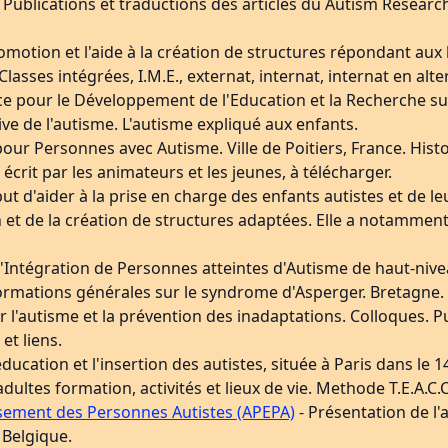
ublications et traductions des articles du Autism Research
omotion et l'aide à la création de structures répondant aux
Classes intégrées, I.M.E., externat, internat, internat en alt
nce pour le Développement de l'Education et la Recherche su
ve de l'autisme. L'autisme expliqué aux enfants.
 pour Personnes avec Autisme. Ville de Poitiers, France. Hist
 écrit par les animateurs et les jeunes, à télécharger.
ut d'aider à la prise en charge des enfants autistes et de leu
n et de la création de structures adaptées. Elle a notamment 
l'Intégration de Personnes atteintes d'Autisme de haut-niv
formations générales sur le syndrome d'Asperger. Bretagne.
r l'autisme et la prévention des inadaptations. Colloques. P
et liens.
ducation et l'insertion des autistes, située à Paris dans le 1
ltes formation, activités et lieux de vie. Methode T.E.A.C.C
ssement des Personnes Autistes (APEPA)
- Présentation de l'
 Belgique.