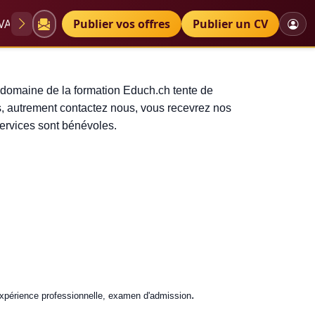
VAE
Diplômes
Publier vos offres
Petites annonces
Publier un CV
ofessionnelle éducateur moniteur
 domaine de la formation Educh.ch tente de
s, autrement contactez nous, vous recevrez nos
services sont bénévoles.
.
 expérience professionnelle, examen d'admission