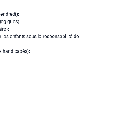
vendredi);
agogiques);
ire);
 les enfants sous la responsabilité de
ts handicapés);