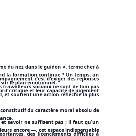
ome du nez dans le guidon », terme cher à
nd la formation continue ? Un temps, un
compagnement c'est d'exiger des réponses
 sur le plan émotionnel.
 travailleurs sociaux ne sont de loin pas
prit critique et leur capacité de jugement
, et soutient une action réfléchie la plus
» constitutif du caractère moral absolu de
yance.
t savoir ne suffisent pas ; il faut qu'un
lleurs encore —, cet espace indispensable
ortantes, des licenciements difficiles à