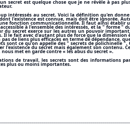
un secret est quelque chose que je ne révèle à pas plus 
ateur.
oup intéressés au secret. Voici la définition qu'en donn
dont l'existence est connue, mais doit être ignorée. Autr
cune fonction communicationnelle. Il faut ainsi établir u
ccessible à l'ensemble des intéressés, et la " forme " du s
ur du secret exerce sur les autres un pouvoir important, 
. Il le fait avec d'autant plus de force que la dimension 
 a pas de liens plus efficaces en terme de dépendance, qu
ts sont ce qu'on appelle des " secrets de polichinelle ".
er l'existence du secret mais également son contenu. Ce
, nous met en garde contre « les abus du secret ».
ions de travail, les secrets sont des informations part
ces plus ou moins importantes.
________________________________________________________________