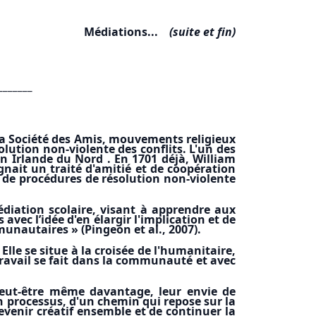
Médiations...
(suite et fin)
_______
 la Société des Amis, mouvements religieux
olution non-violente des conflits. L'un des
n Irlande du Nord . En 1701 déjà, William
nait un traité d'amitié et de coopération
e de procédures de résolution non-violente
diation scolaire, visant à apprendre aux
avec l’idée d'en élargir l'implication et de
unautaires » (Pingeon et al., 2007).
Elle se situe à la croisée de l'humanitaire,
 travail se fait dans la communauté et avec
 peut-être même davantage, leur envie de
un processus, d'un chemin qui repose sur la
devenir créatif ensemble et de continuer la