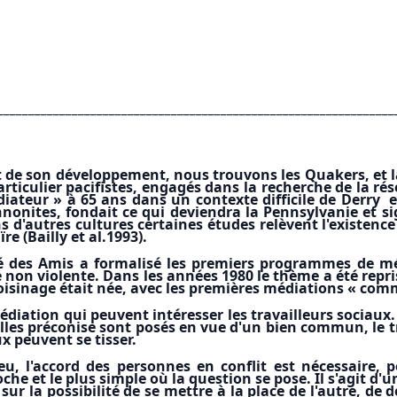
________________________________________________________________
n et de son développement, nous trouvons les Quakers, et
rticulier pacifistes, engagés dans la recherche de la rés
ateur » à 65 ans dans un contexte difficile de Derry e
ites, fondait ce qui deviendra la Pennsylvanie et sig
 d'autres cultures certaines études relèvent l'existenc
re (Bailly et al.1993).
té des Amis a formalisé les premiers programmes de mé
non violente. Dans les années 1980 le thème a été repris 
oisinage était née, avec les premières médiations « comm
diation qui peuvent intéresser les travailleurs sociaux. 
u’elles préconise sont posés en vue d'un bien commun, le
x peuvent se tisser.
u, l'accord des personnes en conflit est nécessaire,
che et le plus simple où la question se pose. Il s'agit d'
ur la possibilité de se mettre à la place de l'autre, de 