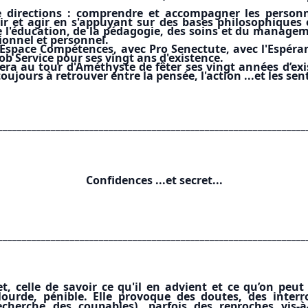
 directions : comprendre et accompagner les personn
ir et agir en s'appuyant sur des bases philosophiques 
e l'éducation, de la pédagogie, des soins et du manage
ionnel et personnel.
Espace Compétences, avec Pro Senectute, avec l'Espéranc
b Service pour ses vingt ans d'existence.
sera au tour d'Améthyste de fêter ses vingt années d’e
ujours à retrouver entre la pensée, l'action ...et les se
________________________________________________________________
Confidences ...et secret...
________________________________________________________________
t, celle de savoir ce qu'il en advient et ce qu’on peu
lourde, pénible. Elle provoque des doutes, des inter
cherche des coupables), parfois des reproches vis-à-