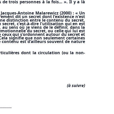
de trois personnes à la fois… ». Il y a là
e Jacques-Antoine Malarewicz (2000) : « Un
ement dit un secret dont l'existence n'est
ne distinction entre le contenu du secret,
ecret, c'est-à-dire l'utilisation qui en est
au sens où je viens de le définir, dans la
émotionnelle du secret, ou celle qui lui est
e ceux qui s'ordonnent autour du secret et
 Cela signifie que non seulement certaines
 contenu est d'ailleurs souvent de nature
iculières dont la circulation (ou la non-
(à suivre)
_______