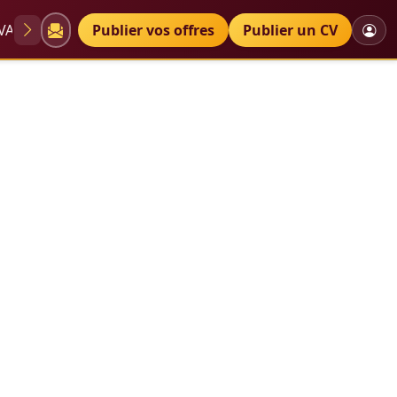
VAE
Diplômes
Publier vos offres
Petites annonces
Publier un CV
 spécialisée ethique analyse transaction