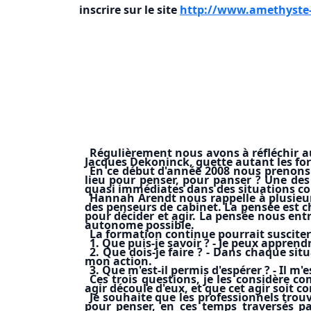
inscrire sur le site
http://www.amethyste-
Régulièrement nous avons à réfléchir au
Jacques Dekoninck, guette autant les for
En ce début d'année 2008 nous prenons
lieu pour penser, pour panser ? Une des
quasi immédiates dans des situations com
Hannah Arendt nous rappelle à plusieurs
des penseurs de cabinet. La pensée est ch
pour décider et agir. La pensée nous entr
autonome possible.
La formation continue pourrait susciter
1. Que puis-je savoir ? - Je peux appren
2. Que dois-je faire ? - Dans chaque sit
mon action.
3. Que m'est-il permis d'espérer ? - Il m
Ces trois questions, je les considère c
agir découle d'eux, et que cet agir soit 
Je souhaite que les professionnels trou
pour penser, en ces temps traversés par