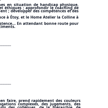
es en situation de handicap physique,
et éthiques ; approfondir le coaching de
ment ; développer des compétences et des
e à Étoy, et le Home Atelier la Colline à
xistence... En attendant bonne route pour
ntiments.
_______
_______
t en faire, prend rapidement des couleurs
rogations complexes, des jugements, des
vis des collègues, de la hiérarchie, de