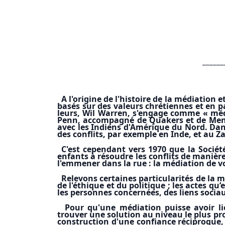
______
A l'origine de l'histoire de la médiatio
basés sur des valeurs chrétiennes et en pa
leurs, Wil Warren, s'engage comme « médi
Penn, accompagné de Quakers et de Mennon
avec les Indiens d'Amérique du Nord. Dans
des conflits, par exemple en Inde, et au Zaï
C'est cependant vers 1970 que la Socié
enfants à résoudre les conflits de manière 
l'emmener dans la rue : la médiation de v
Relevons certaines particularités de la mé
de l'éthique et du politique ; les actes q
les personnes concernées, des liens sociau
Pour qu'une médiation puisse avoir lie
trouver une solution au niveau le plus pro
construction d'une confiance réciproque, s