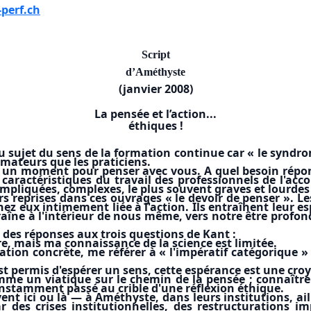
perf.ch
Script
d’Améthyste
(janvier 2008)
La pensée et l’action...
éthiques !
 sujet du sens de la formation continue car « le syndr
mateurs que les praticiens.
 un moment pour penser avec vous. A quel besoin répo
 caractéristiques du travail des professionnels de l'ac
pliquées, complexes, le plus souvent graves et lourdes
 reprises dans ces ouvrages « le devoir de penser ». Les
ez eux intimement liée à l'action. Ils entraînent leur es
aîne à l'intérieur de nous même, vers notre être profond
 des réponses aux trois questions de Kant :
dre, mais ma connaissance de la science est limitée.
uation concrète, me référer à « l'impératif catégorique 
'est permis d'espérer un sens, cette espérance est une cro
omme un viatique sur le chemin de la pensée ; connaître e
constamment passé au crible d'une réflexion éthique.
vent ici ou là — à Améthyste, dans leurs institutions, ai
 des crises institutionnelles, des restructurations imp