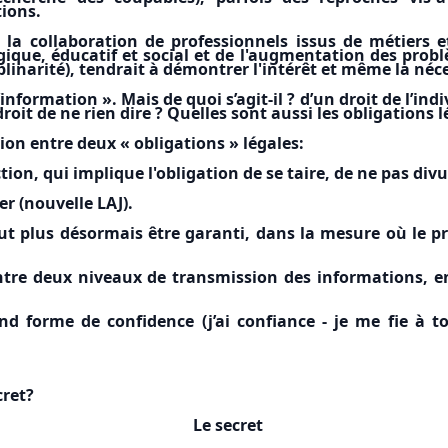
tions.
la collaboration de professionnels issus de métiers e
gique, éducatif et social et de l'augmentation des probl
plinarité), tendrait à démontrer l'intérêt et même la né
information ». Mais de quoi s’agit-il ? d’un droit de l’indiv
roit de ne rien dire ? Quelles sont aussi les obligations l
ion entre deux « obligations » légales:
ction, qui implique l'obligation de se taire, de ne pas div
er (nouvelle LAJ).
t plus désormais être garanti, dans la mesure où le pro
tre deux niveaux de transmission des informations, en
nd forme de confidence (j’ai confiance - je me fie à 
cret?
Le secret