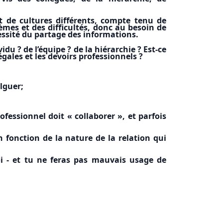
t de cultures différents, compte tenu de
èmes et des difficultés, donc au besoin de
cessité du partage des informations.
idu ? de l’équipe ? de la hiérarchie ? Est-ce
égales et les devoirs professionnels ?
ulguer;
fessionnel doit « collaborer », et parfois
 fonction de la nature de la relation qui
toi - et tu ne feras pas mauvais usage de