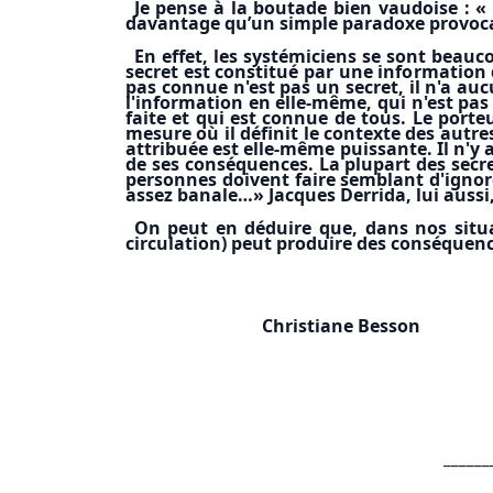
Je pense à la boutade bien vaudoise : « 
davantage qu’un simple paradoxe provoc
En effet, les systémiciens se sont beauc
secret est constitué par une information 
pas connue n'est pas un secret, il n'a au
l'information en elle-même, qui n'est pas a
faite et qui est connue de tous. Le porte
mesure où il définit le contexte des autres
attribuée est elle-même puissante. Il n'y
de ses conséquences. La plupart des secre
personnes doivent faire semblant d'ignor
assez banale…» Jacques Derrida, lui aussi
On peut en déduire que, dans nos situat
circulation) peut produire des conséquen
Christiane Besson
______