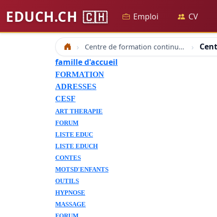
EDUCH.CH
🇨🇭
Emploi
CV
Cent
Centre de formation continue amethyste coaching education spécialisée ethique analyse transaction
Accueil
famille d'accueil
FORMATION
ADRESSES
CESF
ART THERAPIE
FORUM
LISTE EDUC
LISTE EDUCH
CONTES
MOTSD'ENFANTS
OUTILS
HYPNOSE
MASSAGE
FORUM