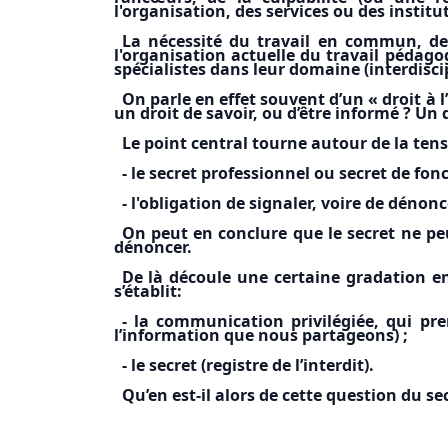
l'organisation, des services ou des institu
La nécessité du travail en commun, de 
l'organisation actuelle du travail pédago
spécialistes dans leur domaine (interdisci
On parle en effet souvent d’un « droit à l’
un droit de savoir, ou d’être informé ? Un d
Le point central tourne autour de la tens
- le secret professionnel ou secret de fon
- l'obligation de signaler, voire de dénonc
On peut en conclure que le secret ne peu
dénoncer.
De là découle une certaine gradation en
s’établit:
- la communication privilégiée, qui pre
l’information que nous partageons) ;
- le secret (registre de l’interdit).
Qu’en est-il alors de cette question du se