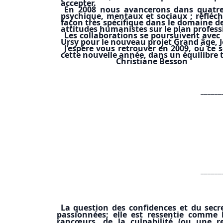
accepter.
En 2008 nous avancerons dans quatre
psychique, mentaux et sociaux ; réfléch
façon très spécifique dans le domaine d
attitudes humanistes sur le plan profess
Les collaborations se poursuivent avec 
Ursy pour le nouveau projet Grand âge, Jo
J’espère vous retrouver en 2009, où ce 
cette nouvelle année, dans un équilibre to
Christiane Besson
______
______
La question des confidences et du secre
passionnées; elle est ressentie comme 
rancœurs, de la culpabilité (ou une re