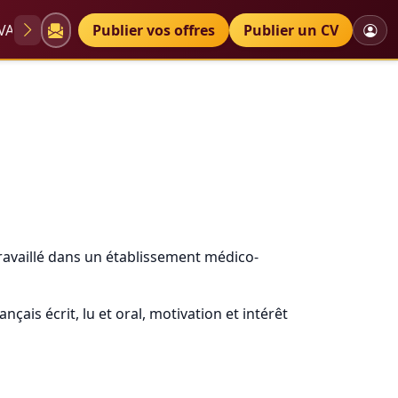
VAE
Diplômes
Publier vos offres
Petites annonces
Publier un CV
-éducatif cfc social
travaillé dans un établissement médico-
ais écrit, lu et oral, motivation et intérêt