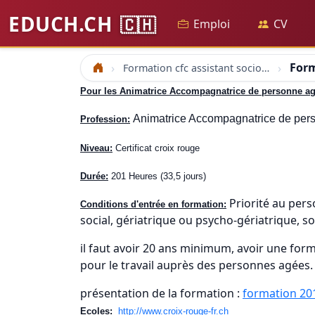
EDUCH.CH
🇨🇭
Emploi
CV
Form
Formation cfc assistant socio-éducatif et accompagnant socio-éducatif cfc social
Accueil
Pour les Animatrice Accompagnatrice de personne agé
Animatrice Accompagnatrice de per
Profession:
Niveau:
Certificat croix rouge
Durée:
201 Heures (33,5 jours)
Priorité au pers
Conditions d'entrée en formation:
social, gériatrique ou psycho-gériatrique, so
il faut avoir 20 ans minimum, avoir une forma
pour le travail auprès des personnes agées.
présentation de la formation :
formation 20
Ecoles:
http://www.croix-rouge-fr.ch