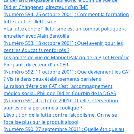
La démarche qualité à l’épreuve, le point de vue de
Didier Changenet, directeur d'un IME
(Numéro 594, 25 octobre 2001) : Comment la formation
lutte contre l’illettrisme
« La lutte contre l’illettrisme est un combat politique »,
entretien avec Alain Bentolila
(Numéro 593, 18 octobre 2001) : Quel avenir pour les
centres éducatifs renforcés ?
Les points de vue de Manuel Palacio de la PJJ et Frédéric
Pierpaoli, directeur d'un CER
(Numéro 592, 11 octobre 2001) : Que deviennent les CAT
? Visite dans deux établissements parisiens
La raison d’être des CAT c’est l’accompagnement
médico-social. Philippe Didier-Courbin de la DGAS
(Numéro 591, 4 octobre 2001) : Quelle intervention
auprès de la personne alcoolique ?
L’évolution de la lutte contre l’alcoolisme. On ne se
focalise plus sur le produit alcool
(Numéro 590, 27 septembre 2001) : Quelle éthique au