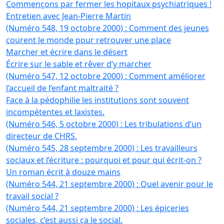
Commençons par fermer les hopitaux psychiatriques !
Entretien avec Jean-Pierre Martin
(Numéro 548, 19 octobre 2000) : Comment des jeunes
courent le monde pour retrouver une place
Marcher et écrire dans le désert
Écrire sur le sable et rêver d’y marcher
(Numéro 547, 12 octobre 2000) : Comment améliorer
l’accueil de l’enfant maltraité ?
Face à la pédophilie les institutions sont souvent
incompétentes et laxistes.
(Numéro 546, 5 octobre 2000) : Les tribulations d’un
directeur de CHRS.
(Numéro 545, 28 septembre 2000) : Les travailleurs
sociaux et l’écriture : pourquoi et pour qui écrit-on ?
Un roman écrit à douze mains
(Numéro 544, 21 septembre 2000) : Quel avenir pour le
travail social ?
(Numéro 544, 21 septembre 2000) : Les épiceries
sociales, c’est aussi ça le social.