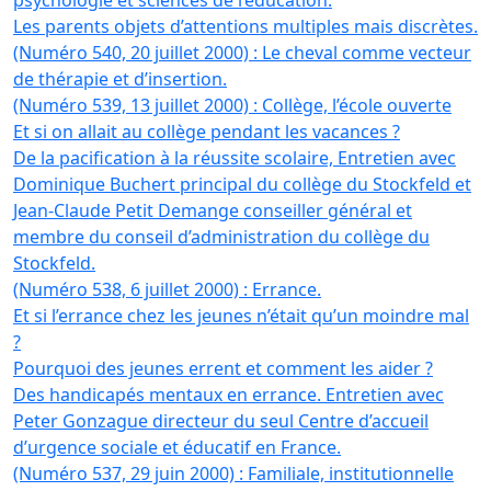
psychologie et sciences de l’éducation.
Les parents objets d’attentions multiples mais discrètes.
(Numéro 540, 20 juillet 2000) : Le cheval comme vecteur
de thérapie et d’insertion.
(Numéro 539, 13 juillet 2000) : Collège, l’école ouverte
Et si on allait au collège pendant les vacances ?
De la pacification à la réussite scolaire, Entretien avec
Dominique Buchert principal du collège du Stockfeld et
Jean-Claude Petit Demange conseiller général et
membre du conseil d’administration du collège du
Stockfeld.
(Numéro 538, 6 juillet 2000) : Errance.
Et si l’errance chez les jeunes n’était qu’un moindre mal
?
Pourquoi des jeunes errent et comment les aider ?
Des handicapés mentaux en errance. Entretien avec
Peter Gonzague directeur du seul Centre d’accueil
d’urgence sociale et éducatif en France.
(Numéro 537, 29 juin 2000) : Familiale, institutionnelle