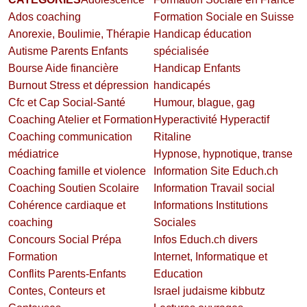
Ados coaching
Formation Sociale en Suisse
Anorexie, Boulimie, Thérapie
Handicap éducation
Autisme Parents Enfants
spécialisée
Bourse Aide financière
Handicap Enfants
Burnout Stress et dépression
handicapés
Cfc et Cap Social-Santé
Humour, blague, gag
Coaching Atelier et Formation
Hyperactivité Hyperactif
Coaching communication
Ritaline
médiatrice
Hypnose, hypnotique, transe
Coaching famille et violence
Information Site Educh.ch
Coaching Soutien Scolaire
Information Travail social
Cohérence cardiaque et
Informations Institutions
coaching
Sociales
Concours Social Prépa
Infos Educh.ch divers
Formation
Internet, Informatique et
Conflits Parents-Enfants
Education
Contes, Conteurs et
Israel judaisme kibbutz