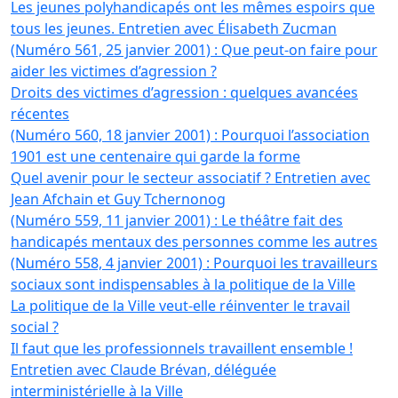
Les jeunes polyhandicapés ont les mêmes espoirs que
tous les jeunes. Entretien avec Élisabeth Zucman
(Numéro 561, 25 janvier 2001) : Que peut-on faire pour
aider les victimes d’agression ?
Droits des victimes d’agression : quelques avancées
récentes
(Numéro 560, 18 janvier 2001) : Pourquoi l’association
1901 est une centenaire qui garde la forme
Quel avenir pour le secteur associatif ? Entretien avec
Jean Afchain et Guy Tchernonog
(Numéro 559, 11 janvier 2001) : Le théâtre fait des
handicapés mentaux des personnes comme les autres
(Numéro 558, 4 janvier 2001) : Pourquoi les travailleurs
sociaux sont indispensables à la politique de la Ville
La politique de la Ville veut-elle réinventer le travail
social ?
Il faut que les professionnels travaillent ensemble !
Entretien avec Claude Brévan, déléguée
interministérielle à la Ville