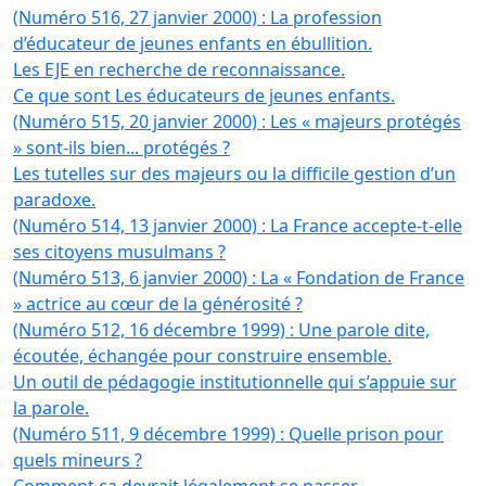
(Numéro 516, 27 janvier 2000) : La profession
d’éducateur de jeunes enfants en ébullition.
Les EJE en recherche de reconnaissance.
Ce que sont Les éducateurs de jeunes enfants.
(Numéro 515, 20 janvier 2000) : Les « majeurs protégés
» sont-ils bien... protégés ?
Les tutelles sur des majeurs ou la difficile gestion d’un
paradoxe.
(Numéro 514, 13 janvier 2000) : La France accepte-t-elle
ses citoyens musulmans ?
(Numéro 513, 6 janvier 2000) : La « Fondation de France
» actrice au cœur de la générosité ?
(Numéro 512, 16 décembre 1999) : Une parole dite,
écoutée, échangée pour construire ensemble.
Un outil de pédagogie institutionnelle qui s’appuie sur
la parole.
(Numéro 511, 9 décembre 1999) : Quelle prison pour
quels mineurs ?