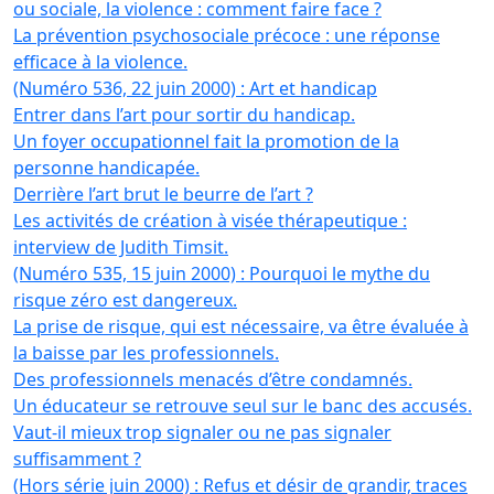
ou sociale, la violence : comment faire face ?
La prévention psychosociale précoce : une réponse
efficace à la violence.
(Numéro 536, 22 juin 2000) : Art et handicap
Entrer dans l’art pour sortir du handicap.
Un foyer occupationnel fait la promotion de la
personne handicapée.
Derrière l’art brut le beurre de l’art ?
Les activités de création à visée thérapeutique :
interview de Judith Timsit.
(Numéro 535, 15 juin 2000) : Pourquoi le mythe du
risque zéro est dangereux.
La prise de risque, qui est nécessaire, va être évaluée à
la baisse par les professionnels.
Des professionnels menacés d’être condamnés.
Un éducateur se retrouve seul sur le banc des accusés.
Vaut-il mieux trop signaler ou ne pas signaler
suffisamment ?
(Hors série juin 2000) : Refus et désir de grandir, traces