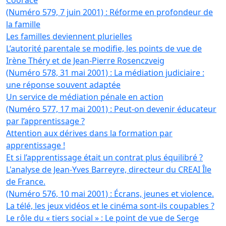
Coorace
(Numéro 579, 7 juin 2001) : Réforme en profondeur de
la famille
Les familles deviennent plurielles
L’autorité parentale se modifie, les points de vue de
Irène Théry et de Jean-Pierre Rosenczveig
(Numéro 578, 31 mai 2001) : La médiation judiciaire :
une réponse souvent adaptée
Un service de médiation pénale en action
(Numéro 577, 17 mai 2001) : Peut-on devenir éducateur
par l’apprentissage ?
Attention aux dérives dans la formation par
apprentissage !
Et si l’apprentissage était un contrat plus équilibré ?
L'analyse de Jean-Yves Barreyre, directeur du CREAI Île
de France.
(Numéro 576, 10 mai 2001) : Écrans, jeunes et violence.
La télé, les jeux vidéos et le cinéma sont-ils coupables ?
Le rôle du « tiers social » : Le point de vue de Serge