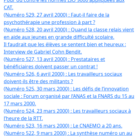
Pour ou contre les normes ISO 9000 appliquées aux
CAT.
(Numéro 529, 27 avril 2000) : Faut-il faire de la
psychothérapie une profession à part ?
(Numéro 528, 20 avril 2000) : Quand la classe relais vient
en aide aux jeunes en grande difficulté scolaire.
Il faudrait que les élèves se sentent bien et heureux :
Interview de Gabriel Cohn Bendit.
(Numéro 527, 13 avril 2000) : Prestataires et
bénéficiaires doivent passer un contrat !
(Numéro 526, 6 avril 2000) : Les travailleurs sociaux
doivent-ils être des militants ?
(Numéro 525, 30 mars 2000) : Les défis de l’innovation
sociale : Forum organisé par l’ANAS et la FNARS du 15 au
17 mars 2000.
(Numéro 524, 23 mars 2000) : Les travailleurs sociaux à
l’heure de la RTT.
(Numéro 523, 16 mars 2000) : Le CNAEMO a 20 ans.
(Numéro 522, 9 mars 2000) : La synthèse numéro un au