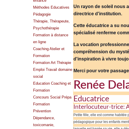
enfance
Un rayon de soleil nous a q
Méthodes Educatives
directrice d'institution.
Pédagogie
Thérapie, Thérapeute,
Cette éducatrice a su nou
Psychothérapie
spécialisé renferme comm
Formation à distance
en ligne
La vocation professionne
Coaching Atelier et
compréhension du mystére
Formation
d'inspiration à vivre tou
Formation Art Thérapie
Emploi Travail domaine
Merci pour votre passage q
social
Renée Dela
Education Coaching et
Formation
Concours Social Prépa
Educatrice
Formation
Interlocuteur-trice:
Prévention
Petite fille, elle est comme habitée
Dépendance,
pédagogique pour les enfants mental
toxicomanie,
laquelle est basée sa vie, elle a d