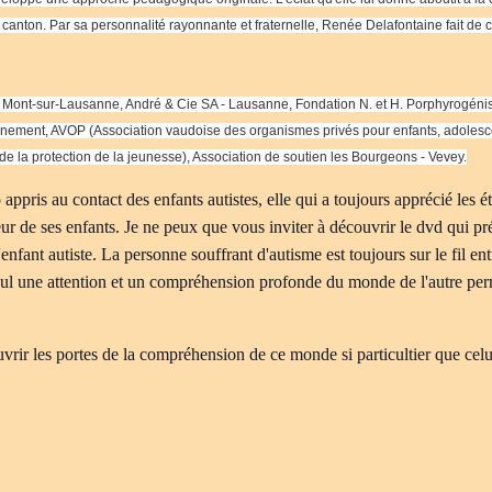
canton. Par sa personnalité rayonnante et fraternelle, Renée Delafontaine fait de
 Mont-sur-Lausanne, André & Cie SA - Lausanne, Fondation N. et H. Porphyrogénis
ronnement, AVOP (Association vaudoise des organismes privés pour enfants, adolesce
de la protection de la jeunesse), Association de soutien les Bourgeons - Vevey.
pris au contact des enfants autistes, elle qui a toujours apprécié le
ur de ses enfants. Je ne peux que vous inviter à découvrir le dvd qui prés
nfant autiste. La personne souffrant d'autisme est toujours sur le fil entre
eul une attention et un compréhension profonde du monde de l'autre perme
rir les portes de la compréhension de ce monde si particultier que celui