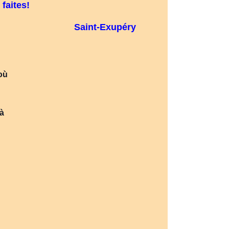
 faites!
Saint-Exupéry
où
 à