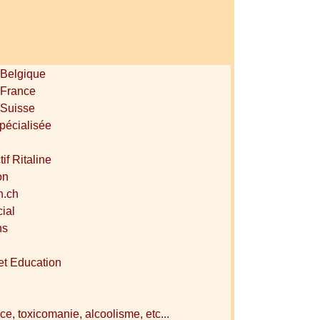
 Belgique
 France
 Suisse
pécialisée
if Ritaline
on
h.ch
cial
ns
 et Education
, toxicomanie, alcoolisme, etc...