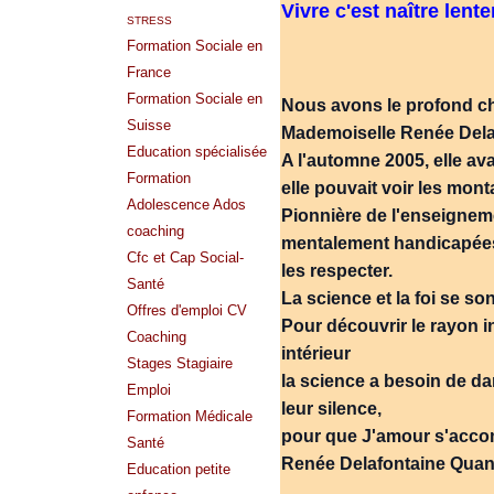
Vivre c'est naître lent
STRESS
Formation Sociale en
France
Formation Sociale en
Nous avons le profond c
Suisse
Mademoiselle Renée Dela
Education spécialisée
A l'automne 2005, elle av
Formation
elle pouvait voir les mon
Adolescence Ados
Pionnière de l'enseigne
coaching
mentalement handicapées, 
Cfc et Cap Social-
les respecter.
Santé
La science et la foi se so
Offres d'emploi CV
Pour découvrir le rayon in
Coaching
intérieur
Stages Stagiaire
la science a besoin de da
Emploi
leur silence,
Formation Médicale
pour que J'amour s'acco
Santé
Renée Delafontaine Quand i
Education petite