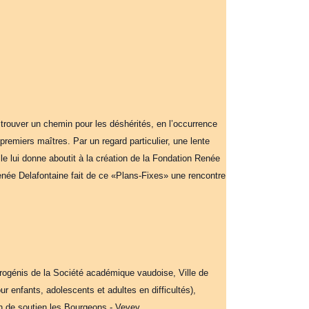
 trouver un chemin pour les déshérités, en l’occurrence
emiers maîtres. Par un regard particulier, une lente
lle lui donne aboutit à la création de la Fondation Renée
Renée Delafontaine fait de ce «Plans-Fixes» une rencontre
ogénis de la Société académique vaudoise, Ville de
 enfants, adolescents et adultes en difficultés),
n de soutien les Bourgeons - Vevey.