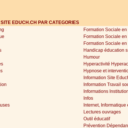
U SITE EDUCH.CH PAR CATEGORIES
ng
Formation Sociale en
ue
Formation Sociale en
Formation Sociale en
s
Handicap éducation s
Humour
es
Hyperactivité Hyperact
ss
Hypnose et interventi
Information Site Educ
tion
Information Travail so
Informations Institutio
Infos
euses
Internet, Informatique
Lectures ouvrages
Outil éducatif
Prévention Dépendance