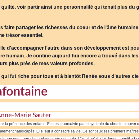
uitté, voir partir ainsi une personnalité qui tenait plus du g
s faire partager les richesses du coeur et de l'âme humaine
e trésor essentiel.
lle d'accompagner l'autre dans son développement est pour
 humain. Je contine aujourd'hui encore a trouvé dans les
jours plus près de mes valeurs profondes.
ui fut riche pour tous et à bientôt Renée sous d'autres cieu
fontaine
 Anne-Marie Sauter
 par la présence des enfants. Elle est poursuivie par le symbole du chemin: trouver
ement handicapés. Elle leur a consacré sa vie. Ce sont eux ses premiers maîtres. Pa
éveloppé une approche pédagogique originale. L'éclat qu'elle lui donne aboutit à l