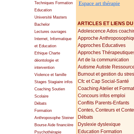
Espace art thérapie
Techniques Formation
Education
Université Masters
ARTICLES ET LIENS D
Bachelor
Adolescence Ados coachi
Lectures ouvrages
Approche Anthroposophiq
Internet, Informatique
Approches Educatives
et Education
Approches Thérapeutique
Ethique Charte
Art de la communication
déontologie et
Autisme Autiste Ressourc
intervention
Burnout et gestion du stre
Violence et famille
Cfc et Cap Social-Santé
Stages Stagiaire infos
Coaching Atelier et Forma
Coaching Soutien
Concours infos emploi
Scolaire
Conflits Parents-Enfants
Débats
Contes, Conteurs et Cont
Formation
Débats
Anthroposophe Steiner
Dyslexie dyslexique
Bourse Aide financière
Education Formation
Psychothérapie