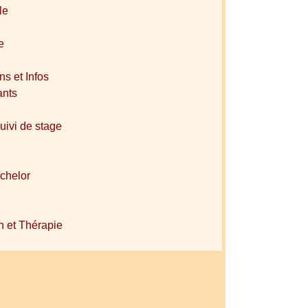
le
e
s et Infos
ants
suivi de stage
chelor
n et Thérapie