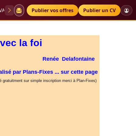
VAE
Diplômes
Publier vos offres
Petites annonces
Publier un CV
utisme éducatrice spécialisée
vec la foi
Renée Delafontaine
lisé par Plans-Fixes ... sur cette page
né gratuitment sur simple inscription merci à Plan-Fixes)