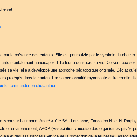
Chervet
r
tée par la présence des enfants. Elle est poursuivie par le symbole du chemin:
fants mentalement handicapés. Elle leur a consacré sa vie. Ce sont eux ses pr
basée sa vie, elle a développé une approche pédagogique originale. L’éclat qu’e
ers protégés dans le canton. Par sa personnalité rayonnante et fraternelle, 
 ou le commander en cliquant ici
Le Mont-sur-Lausanne, André & Cie SA - Lausanne, Fondation N. et H. Porphyr
ciale et environnement, AVOP (Association vaudoise des organismes privés pour
iale et des assurances (Service de la protection de la jeunesse), Associatio