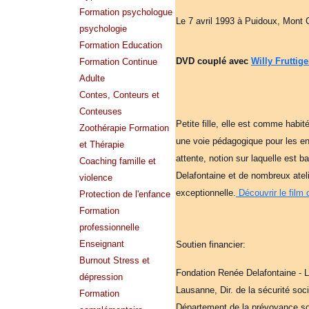
Formation psychologue
Le 7 avril 1993 à Puidoux, Mont 
psychologie
Formation Education
DVD couplé avec
Willy Fruttige
Formation Continue
Adulte
Contes, Conteurs et
Conteuses
Petite fille, elle est comme habi
Zoothérapie Formation
une voie pédagogique pour les en
et Thérapie
attente, notion sur laquelle est 
Coaching famille et
Delafontaine et de nombreux ateli
violence
exceptionnelle.
Découvrir le film
Protection de l'enfance
Formation
professionnelle
Enseignant
Soutien financier:
Burnout Stress et
Fondation Renée Delafontaine - 
dépression
Lausanne, Dir. de la sécurité so
Formation
Département de la prévoyance soc