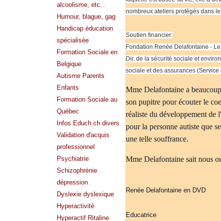
alcoolisme, etc...
nombreux ateliers protégés dans le 
Humour, blague, gag
Handicap éducation
Soutien financier:
spécialisée
Fondation Renée Delafontaine - Le
Formation Sociale en
Dir. de la sécurité sociale et envi
Belgique
sociale et des assurances (Service 
Autisme Parents
Enfants
Mme Delafontaine a beaucoup ap
Formation Sociale au
son pupitre pour écouter le coe
Québec
réaliste du développement de l'e
Infos Educh.ch divers
pour la personne autiste que s
Validation d'acquis
une telle souffrance.
professionnel
Mme Delafontaine sait nous ouv
Psychiatrie
Schizophrénie
dépression
Renée Delafontaine en DVD
Dyslexie dyslexique
Hyperactivité
Educatrice
Hyperactif Ritaline