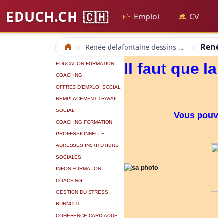
EDUCH.CH
🇨🇭
Emploi
CV
René
Renée delafontaine dessins d'enfants personne handicapée autisme éducatrice spécialisée
Accueil
Il faut que l
EDUCATION FORMATION
COACHING
OFFRES D'EMPLOI SOCIAL
REMPLACEMENT TRAVAIL
SOCIAL
Vous pouve
COACHING FORMATION
PROFESSIONNELLE
ADRESSES INSTITUTIONS
SOCIALES
INFOS FORMATION
COACHING
GESTION DU STRESS
BURNOUT
COHERENCE CARDIAQUE