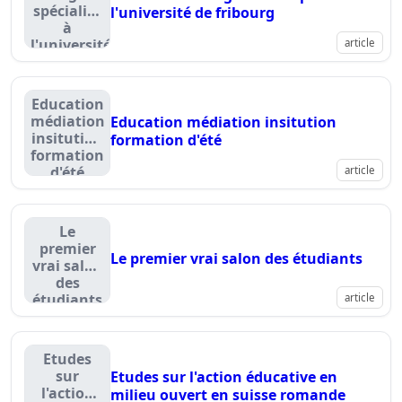
spécialisé
l'université de fribourg
à
l'université
article
de
fribourg
Education
médiation
Education médiation insitution
insitution
formation d'été
formation
d'été
article
Le
premier
Le premier vrai salon des étudiants
vrai salon
des
étudiants
article
Etudes
sur
Etudes sur l'action éducative en
l'action
milieu ouvert en suisse romande