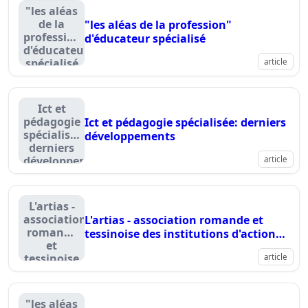
"les aléas
de la
"les aléas de la profession"
profession"
d'éducateur spécialisé
d'éducateur
spécialisé
article
Ict et
pédagogie
Ict et pédagogie spécialisée: derniers
spécialisée:
développements
derniers
développements
article
L'artias -
association
L'artias - association romande et
romande
tessinoise des institutions d'action
et
sociale
tessinoise
article
des
institutions
d'action
"les aléas