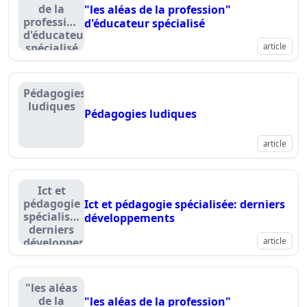
sociale
de la
"les aléas de la profession"
profession"
d'éducateur spécialisé
d'éducateur
spécialisé
article
Pédagogies
ludiques
Pédagogies ludiques
article
Ict et
pédagogie
Ict et pédagogie spécialisée: derniers
spécialisée:
développements
derniers
développements
article
"les aléas
de la
"les aléas de la profession"