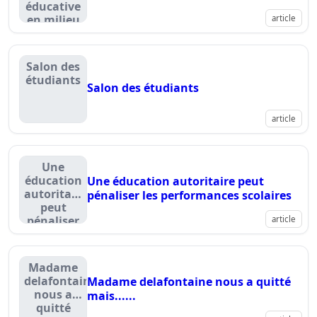
éducative
en milieu
article
ouvert en
suisse
romande
Salon des
étudiants
Salon des étudiants
article
Une
éducation
Une éducation autoritaire peut
autoritaire
pénaliser les performances scolaires
peut
pénaliser
article
les
performances
scolaires
Madame
delafontaine
Madame delafontaine nous a quitté
nous a
mais......
quitté