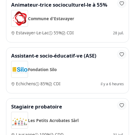
Animateur-trice socioculturel-le à 55%
Commune d'Estavayer
Estavayer-Le-Lac
55%
CDI
28 juil.
Assistant-e socio-éducatif-ve (ASE)
Fondation Silo
Echichens
85%
CDI
il y a 6 heures
Stagiaire probatoire
Les Petits Acrobates Sàrl
Lausanne
100%
CDD
31 juil.