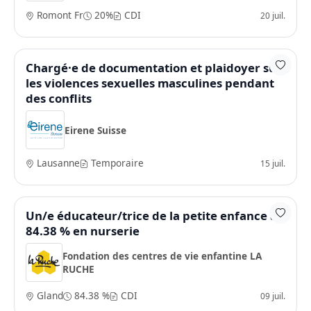
Romont Fr
20%
CDI
20 juil.
Chargé·e de documentation et plaidoyer sur
les violences sexuelles masculines pendant
des conflits
Eirene Suisse
Lausanne
Temporaire
15 juil.
Un/e éducateur/trice de la petite enfance à
84.38 % en nurserie
Fondation des centres de vie enfantine LA
RUCHE
Gland
84.38 %
CDI
09 juil.