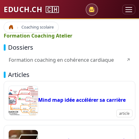
EDUCH.CH
🇨🇭
Coaching scolaire
Accueil
Formation Coaching Atelier
Dossiers
Formation coaching en cohérence cardiaque
↗
Articles
Mind map idée accélérer sa carrière
article