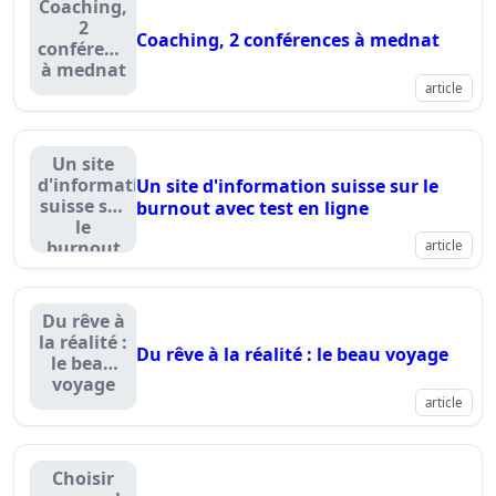
Coaching,
2
Coaching, 2 conférences à mednat
conférences
à mednat
article
Un site
d'information
Un site d'information suisse sur le
suisse sur
burnout avec test en ligne
le
burnout
article
avec test
en ligne
Du rêve à
la réalité :
Du rêve à la réalité : le beau voyage
le beau
voyage
article
Choisir