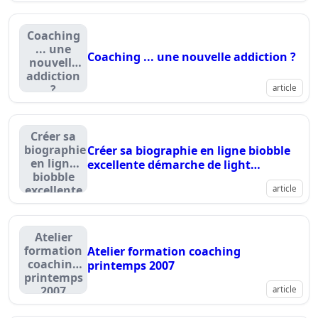
Coaching
... une
Coaching ... une nouvelle addiction ?
nouvelle
addiction
?
article
Créer sa
biographie
Créer sa biographie en ligne biobble
en ligne
excellente démarche de light
biobble
coaching™
excellente
article
démarche
de light
coaching™
Atelier
formation
Atelier formation coaching
coaching
printemps 2007
printemps
2007
article