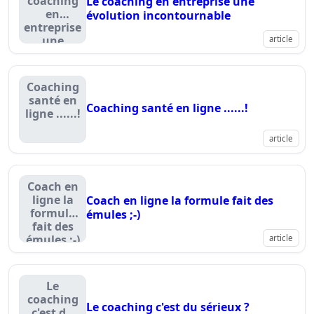
coaching
Le coaching en entreprise une
en
évolution incontournable
entreprise
une
article
évolution
incontournable
Coaching
santé en
Coaching santé en ligne ......!
ligne ......!
article
Coach en
ligne la
Coach en ligne la formule fait des
formule
émules ;-)
fait des
émules ;-)
article
Le
coaching
Le coaching c'est du sérieux ?
c'est du