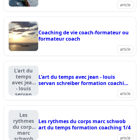
ateliers educh.ch choisir ?
article
Coaching de vie coach-formateur ou
formateur coach
article
L'art du
temps
L'art du temps avec jean - louis
avec jean
servan schreiber formation coaching
- louis
4/4
servan
article
schreiber
formation
coaching
Les
4/4
rythmes
Les rythmes du corps marc schwob
du corps
art du temps formation coaching 1/4
marc
schwob
article