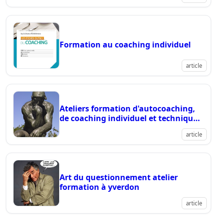
art du
temps
formation
coaching
1/4
Formation au coaching individuel
article
Ateliers formation d'autocoaching,
de coaching individuel et techniques
d'entretien
article
Art du questionnement atelier
formation à yverdon
article