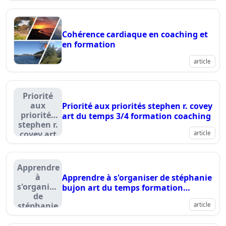
formatif
Cohérence cardiaque en coaching et
en formation
article
Priorité
aux
Priorité aux priorités stephen r. covey
priorités
art du temps 3/4 formation coaching
stephen r.
covey art
article
du temps
3/4
formation
Apprendre
coaching
à
Apprendre à s'organiser de stéphanie
s'organiser
bujon art du temps formation
de
coaching 2/4
stéphanie
article
bujon art
du temps