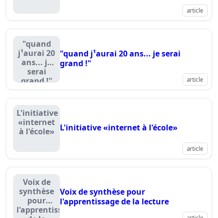
article
"quand
j¹aurai 20
"quand j¹aurai 20 ans... je serai
ans... je
grand !"
serai
grand !"
article
L'initiative
«internet
L'initiative «internet à l'école»
à l'école»
article
Voix de
synthèse
Voix de synthèse pour
pour
l'apprentissage de la lecture
l'apprentissage
article