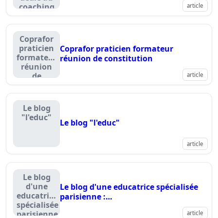
coaching
article
francophone
Coprafor
praticien
Coprafor praticien formateur
formateur
réunion de constitution
réunion
de
article
constitution
Le blog
"l'educ"
Le blog "l'educ"
article
Le blog
d'une
Le blog d'une educatrice spécialisée
educatrice
parisienne :
spécialisée
www.education.neufblog.com
parisienne
article