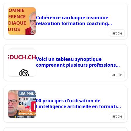
Cohérence cardiaque insomnie
relaxation formation coaching
educh.ch
article
Voici un tableau synoptique
comprenant plusieurs professions
socio-éducatives en suisse, leurs proc
article
00 principes d'utilisation de
l'intelligence artificielle en formation
et en coaching individuel
article