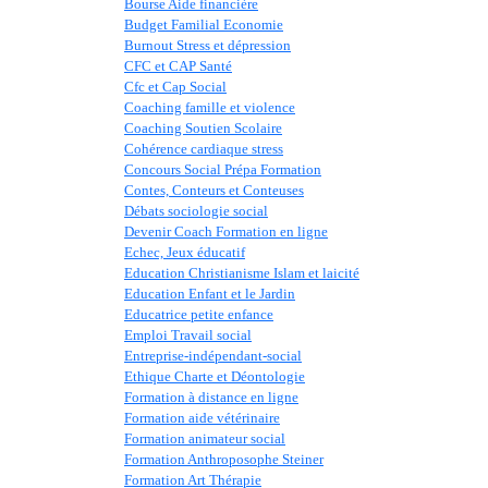
Bourse Aide financière
Budget Familial Economie
Burnout Stress et dépression
CFC et CAP Santé
Cfc et Cap Social
Coaching famille et violence
Coaching Soutien Scolaire
Cohérence cardiaque stress
Concours Social Prépa Formation
Contes, Conteurs et Conteuses
Débats sociologie social
Devenir Coach Formation en ligne
Echec, Jeux éducatif
Education Christianisme Islam et laicité
Education Enfant et le Jardin
Educatrice petite enfance
Emploi Travail social
Entreprise-indépendant-social
Ethique Charte et Déontologie
Formation à distance en ligne
Formation aide vétérinaire
Formation animateur social
Formation Anthroposophe Steiner
Formation Art Thérapie