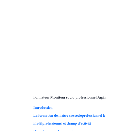
Formateur Moniteur socio professionnel Arpih
Introduction
La formation de maître-sse socioprofessionnel-le
Profil professionnel et champ d'activité