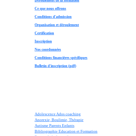
Déroulement de la formation
Ce que nous offrons
Conditions d'admission
Organisation et déroulement
Certification
Inscription
Nos coordonnées
Conditions financières spécifiques
Bulletin d'inscription (pdf)
Adolescence Ados coaching
Anorexie, Boulimie, Thérapie
Autisme Parents Enfants
Bibliographie Education et Formation