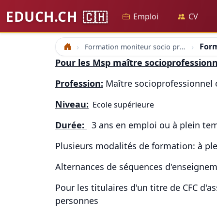
EDUCH.CH
🇨🇭
Emploi
CV
Form
Formation moniteur socio professionnel irsp hes ests annonces msp moniteur professionnel
Accueil
Pour les Msp maître socioprofessionn
Profession:
Maître socioprofessionnel 
Niveau:
Ecole supérieure
Durée:
3 ans en emploi ou à plein tem
Plusieurs modalités de formation: à pl
Alternances de séquences d'enseigneme
Pour les titulaires d'un titre de CFC d'
personnes