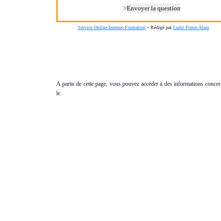
>
-
Service Online-Internet-Formation
Rédigé par
Luthi Pierre-Alain
A partir de cette page, vous pouvez accéder à des informations concer
le.