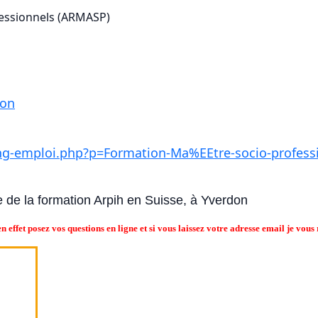
fessionnels (ARMASP)
ion
ing-emploi.php?p=Formation-Ma%EEtre-socio-profess
te de la formation Arpih en Suisse, à Yverdon
n effet posez vos questions en ligne et si vous laissez votre adresse email je vou