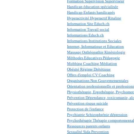
Formation Supervision Superviseur
Handicap éducation spécialisée
Handicap Enfants handicapés
Hyperactivité Hyperactif Ritaline
Information Site Educh.ch
Information Travail social
Informations Educh.ch
Informations Institutions Sociales
Internet, Informatique et Education
Massage Osthéopathie Kinésiologie
Méthodes Educatives Pédagogie
Mobbing Coaching Médiation
Obésité Régime Diététique
Offres d'emploi CV Coaching
Organisations Non Gouvernementales
Orientation professionnelle et profession
Physiothérapie, Ergothérapie, Psychomotr
Prévention Dépendance, toxicomanie, al
Prévention risque suicide
Protection de l'enfance
Psychiatrie Schizophrénie dépression
Psychothérapie Thérapie comportementa
Ressources parents enfants
Sexualité Sida Prevention