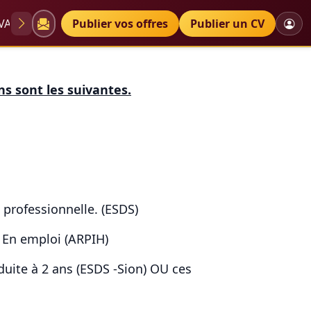
VAE
Diplômes
Publier vos offres
Petites annonces
Publier un CV
nces msp moniteur professionnel
s sont les suivantes.
 professionnelle. (ESDS)
 En emploi (ARPIH)
éduite à 2 ans (ESDS -Sion) OU ces