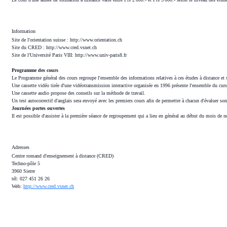
Information
Site de l'orientation suisse : http://www.orientation.ch
Site du CRED : http://www.cred.vsnet.ch
Site de l'Université Paris VIII: http://www.univ-paris8.fr
Programme des cours
Le Programme général des cours regroupe l'ensemble des informations relatives à ces études à distance et sur
Une cassette vidéo tirée d'une vidéotransmission interactive organisée en 1996 présente l'ensemble du cur
Une cassette audio propose des conseils sur la méthode de travail.
Un test autocorrectif d'anglais sera envoyé avec les premiers cours afin de permettre à chacun d'évaluer so
Journées portes ouvertes
Il est possible d'assister à la première séance de regroupement qui a lieu en général au début du mois d
Adresses
Centre romand d'enseignement à distance (CRED)
Techno-pôle 5
3960 Sierre
tél: 027 451 26 26
Web:
http://www.cred.vsnet.ch