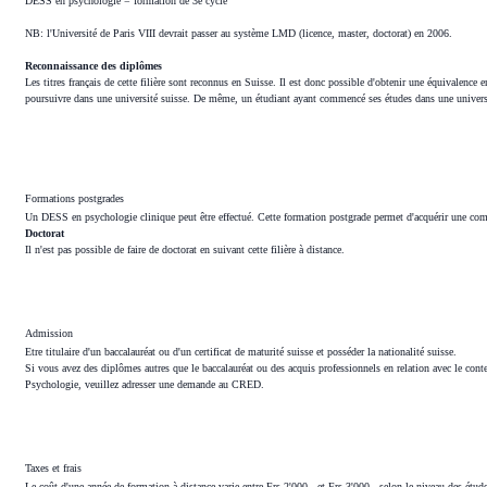
DESS en psychologie = formation de 3e cycle
NB: l'Université de Paris VIII devrait passer au système LMD (licence, master, doctorat) en 2006.
Reconnaissance des diplômes
Les titres français de cette filière sont reconnus en Suisse. Il est donc possible d'obtenir une équivalen
poursuivre dans une université suisse. De même, un étudiant ayant commencé ses études dans une univer
Formations postgrades
Un DESS en psychologie clinique peut être effectué. Cette formation postgrade permet d'acquérir une compé
Doctorat
Il n'est pas possible de faire de doctorat en suivant cette filière à distance.
Admission
Etre titulaire d'un baccalauréat ou d'un certificat de maturité suisse et posséder la nationalité suisse.
Si vous avez des diplômes autres que le baccalauréat ou des acquis professionnels en relation avec le co
Psychologie, veuillez adresser une demande au CRED.
Taxes et frais
Le coût d'une année de formation à distance varie entre Frs 2'000.- et Frs 3'000.- selon le niveau des étud