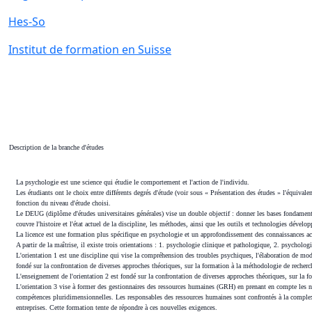
Hes-So
Institut de formation en Suisse
Description de la branche d'études
La psychologie est une science qui étudie le comportement et l'action de l'individu.
Les étudiants ont le choix entre différents degrés d'étude (voir sous « Présentation des études » l'équivalen
fonction du niveau d'étude choisi.
Le DEUG (diplôme d'études universitaires générales) vise un double objectif : donner les bases fondamen
couvre l'histoire et l'état actuel de la discipline, les méthodes, ainsi que les outils et technologies dével
La licence est une formation plus spécifique en psychologie et un approfondissement des connaissances 
A partir de la maîtrise, il existe trois orientations : 1. psychologie clinique et pathologique, 2. psycholo
L'orientation 1 est une discipline qui vise la compréhension des troubles psychiques, l'élaboration de mo
fondé sur la confrontation de diverses approches théoriques, sur la formation à la méthodologie de recherch
L'enseignement de l'orientation 2 est fondé sur la confrontation de diverses approches théoriques, sur la f
L'orientation 3 vise à former des gestionnaires des ressources humaines (GRH) en prenant en compte les 
compétences pluridimensionnelles. Les responsables des ressources humaines sont confrontés à la complexit
entreprises. Cette formation tente de répondre à ces nouvelles exigences.