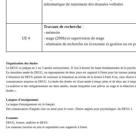
informatique de traitement des données verbales
Travaux de recherche
:
- mémoire
UE 4
- stage (200h) et supervision de stage
- séminaire de recherche en économie et gestion ou en 
Organisation des études
Le DEUG se prépare en 2 ou 3 années universitaires. Il vise à donner les bases fondamentales de la psych
En deuxième année du DEUG, un regroupement de deux jours est organisé à Sierre pour les travaux pratiques.
L'obtention du DEUG permet de continuer la formation au niveau de la licence à Paris 8 ou, sous réserve d
connaissances acquises en DEUG. La durée des études est d'une année à temps plein et de deux ans à temps
La maîtrise se fait obligatoirement sur deux années, durant lesquelles sont prévus un stage et la rédaction
études ».
Langues d'enseignement
La langue d'enseignement est le français
Des connaissances d'anglais sont un atout pour le cours «Textes anglais pour psychologue» du DEUG 1.
Examens
DEUG, licence, maîtrise et DESS:
Les examens (session en juin et septembre) sont organisés à Sierre.