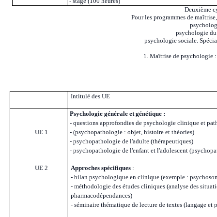
- stage (100 heures)
Deuxième cy
Pour les programmes de maîtrise, 
psycholog
psychologie du
psychologie sociale. Spécia
1. Maîtrise de psychologie 
Intitulé des UE
Psychologie générale et génétique :
-
questions approfondies de psychologie clinique et pa
UE 1
- (psychopathologie : objet, histoire et théories)
- psychopathologie de l'adulte (thérapeutiques)
- psychopathologie de l'enfant et l'adolescent (psychopa
UE 2
Approches spécifiques
:
- bilan psychologique en clinique (exemple : psychoso
- méthodologie des études cliniques (analyse des situat
pharmacodépendances)
- séminaire thématique de lecture de textes (langage et