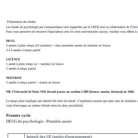
Présentation des études
Les études de psychologie par correspondance sont organisées par le CRED avec la collaboration de l'Univers
Pour vous permettre de retrouver l'équivalence avec les titres universitaires suisses, veuillez vous référer à c
DEUG
2 années à plein temps (10 modules) = deux premières années du bachelor en Suisse.
3 à 4 années à temps partiel
LICENCE
1 année à plein temps ou = bachelor en Suisse
2 années à temps partiel
MAITRISE
2 années à temps partiel = master en Suisse
NB: l'Université de Paris VIII devrait passer au système LMD (licence, master, doctorat) en 2006.
Le temps plein implique une densité très forte de travail. L'expérience montre que rares sont les étudiants s
voire d'envisager un rythme d'étude entre les deux possibilités.
Premier cycle
:
DEUG de psychologie - Première année
Intitulé des UE (unités d'enseignement)