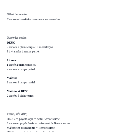
Début des études
L'année universitaire commence en novembre.
Durée des études
DEUG
2 années à plein temps (10 modules)ou
3 à 4 années à temps partiel
Licence
1 année à plein temps ou
2 années à temps partiel
Maîtrise
2 années à temps partiel
Maîtrise et DESS
2 années à plein temps
Titre(s) délivré(s)
DEUG en psychologie = demi-licence suisse
Licence en psychologie = trois-quart de licence suisse
Maîtrise en psychologie = licence suisse