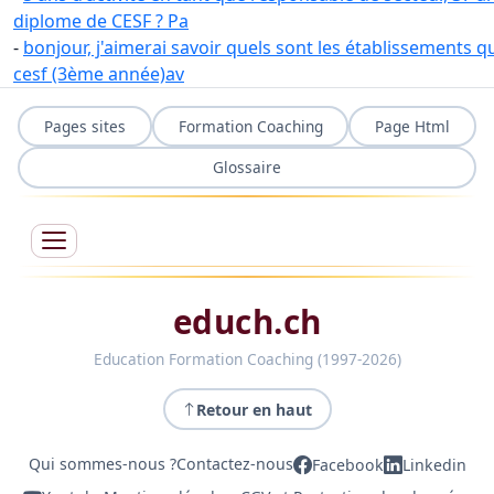
diplome de CESF ? Pa
-
bonjour, j'aimerai savoir quels sont les établissements q
cesf (3ème année)av
Pages sites
Formation Coaching
Page Html
Glossaire
educh.ch
Education Formation Coaching (1997-2026)
Retour en haut
Qui sommes-nous ?
Contactez-nous
Facebook
Linkedin