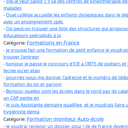
-
svp.je veut savoir c il ya des centres de kinezitherapie de
malades
-
Quel collège accueille les enfants dyslexiques dans le 
avec un enseignement spéc
-
Où peut-on trouver une liste des structures qui proposen
éducateurs spécialisés à la
Formations en France
Catégorie:
-
je vrouvai fair une formation de petit enfance je voudrais
trouver l'entrepr
-
bonjour je passe le concours d'EJE a l'IRTS de poitiers et j'
lecole qu'en etan
-
pourriez-vous me donner l'adresse et le numéro de télé
formation du lot et garonn
-
Bonjour, quelles sont les écoles dans le nord pas de cala
un CAP petite en
-
Je suis Assistante dentaire qualifiee, et je voudrais fair
hygiéniste denta
Formation moniteur Auto-école
Catégorie:
-
je voudrai recevoir un dossier pour l ile de france deven