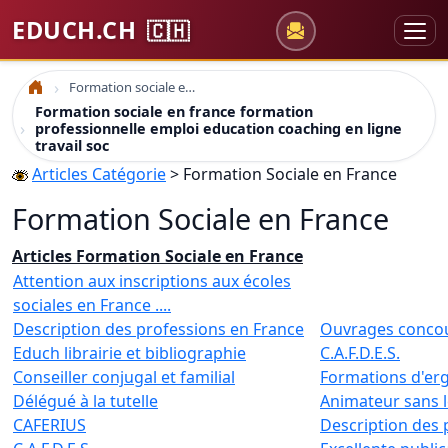
EDUCH.CH
🇨🇭
Formation sociale en france formation professionnelle emploi education coaching en ligne travail soc
Accueil
Formation sociale en france formation
professionnelle emploi education coaching en ligne
travail soc
Articles Catégorie
> Formation Sociale en France
Formation Sociale en France
Articles Formation Sociale en France
Attention aux inscriptions aux écoles
sociales en France ....
Description des professions en France
Ouvrages concou
Educh librairie et bibliographie
C.A.F.D.E.S.
Conseiller conjugal et familial
Formations d'er
Délégué à la tutelle
Animateur sans l
CAFERIUS
Description des 