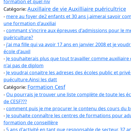
formation et quel niv
Auxillaire de vie Auxilliaire puéricultrice
Catégorie:
-
mere au foyer de2 enfants et 30 ans j,aimerai savoir co
une formation d'auxiliai
-
commant s'incrire aux épreuves d'admissions pour le mét
puériculture?
-
j'ai ma fille qui va avoir 17 ans en janvier 2008 et je voudra
école d'auxil
-
Je souhaiterais plus que tout travailler comme auxiliaire
n'ai pas de diplom
-
Je voudrai conaitre les adreses des écoles public et privé
puéculture.Ainsi les datt
Formation Cesf
Catégorie:
-
Ou pourrais je trouver une liste complète de toute les é
de CESF???
-
comment puis je me procurer le contenu des cours du bt
-
Je souhaite connaître les centres de formations pour ad
formation de conseillère
-
5 ans d'activité en tant que responsable de secteur, 37