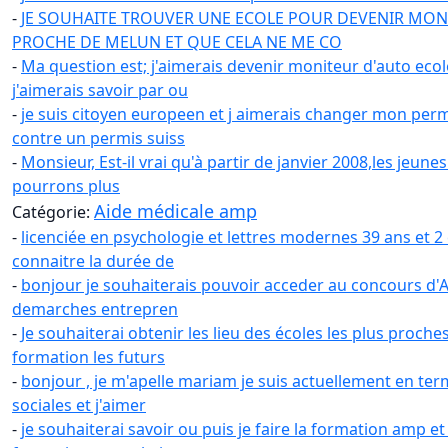
-
JE SOUHAITE TROUVER UNE ECOLE POUR DEVENIR MON
PROCHE DE MELUN ET QUE CELA NE ME CO
-
Ma question est; j'aimerais devenir moniteur d'auto ecole.
j'aimerais savoir par ou
-
je suis citoyen europeen et j aimerais changer mon per
contre un permis suiss
-
Monsieur, Est-il vrai qu'à partir de janvier 2008,les jeune
pourrons plus
Aide médicale amp
Catégorie:
-
licenciée en psychologie et lettres modernes 39 ans et 2
connaitre la durée de
-
bonjour je souhaiterais pouvoir acceder au concours d'A
demarches entrepren
-
Je souhaiterai obtenir les lieu des écoles les plus proche
formation les futurs
-
bonjour , je m'apelle mariam je suis actuellement en ter
sociales et j'aimer
-
je souhaiterai savoir ou puis je faire la formation amp et