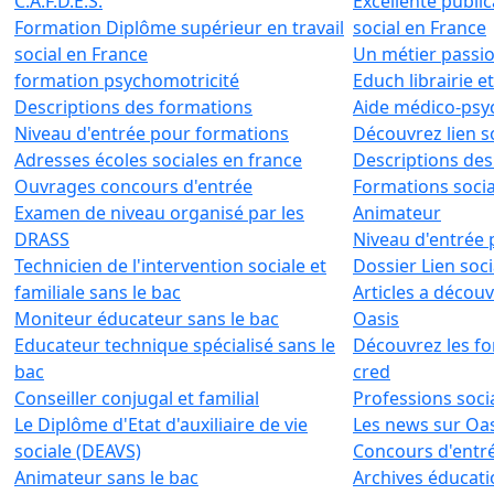
C.A.F.D.E.S.
Excellente publi
Formation Diplôme supérieur en travail
social en France
social en France
Un métier passi
formation psychomotricité
Educh librairie e
Descriptions des formations
Aide médico-psy
Niveau d'entrée pour formations
Découvrez lien so
Adresses écoles sociales en france
Descriptions des
Ouvrages concours d'entrée
Formations socia
Examen de niveau organisé par les
Animateur
DRASS
Niveau d'entrée
Technicien de l'intervention sociale et
Dossier Lien soci
familiale sans le bac
Articles a découvr
Moniteur éducateur sans le bac
Oasis
Educateur technique spécialisé sans le
Découvrez les fo
bac
cred
Conseiller conjugal et familial
Professions soci
Le Diplôme d'Etat d'auxiliaire de vie
Les news sur Oas
sociale (DEAVS)
Concours d'entr
Animateur sans le bac
Archives éducati