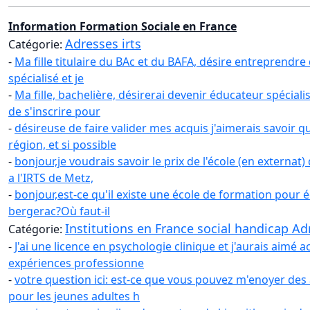
Information Formation Sociale en France
Adresses irts
Catégorie:
-
Ma fille titulaire du BAc et du BAFA, désire entreprendr
spécialisé et je
-
Ma fille, bachelière, désirerai devenir éducateur spéciali
de s'inscrire pour
-
désireuse de faire valider mes acquis j'aimerais savoir qu
région, et si possible
-
bonjour,je voudrais savoir le prix de l'école (en externa
a l'IRTS de Metz,
-
bonjour,est-ce qu'il existe une école de formation pour é
bergerac?Où faut-il
Institutions en France social handicap Ad
Catégorie:
-
J'ai une licence en psychologie clinique et j'aurais aimé 
expériences professionne
-
votre question ici: est-ce que vous pouvez m'enoyer des
pour les jeunes adultes h