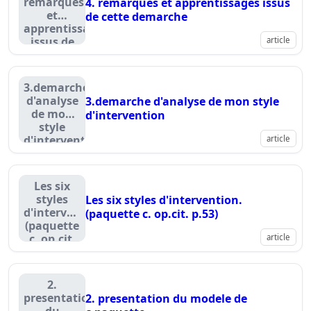
remarques
4. remarques et apprentissages issus
et
de cette demarche
apprentissages
issus de
article
cette
demarche
3.demarche
d'analyse
3.demarche d'analyse de mon style
de mon
d'intervention
style
d'intervention
article
Les six
styles
Les six styles d'intervention.
d'intervention.
(paquette c. op.cit. p.53)
(paquette
c. op.cit.
article
p.53)
2.
presentation
2. presentation du modele de