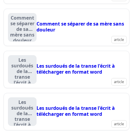
Comment
se séparer
Comment se séparer de sa mère sans
de sa
douleur
mère sans
douleur
article
Les
surdoués
Les surdoués de la transe l'écrit à
de la
télécharger en format word
transe
l'écrit à
article
télécharger
en format
word
Les
surdoués
Les surdoués de la transe l'écrit à
de la
télécharger en format word
transe
l'écrit à
article
télécharger