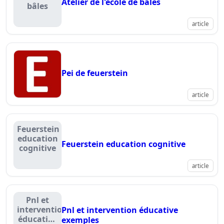
Atelier de l'école de bâles
bâles
article
Pei de feuerstein
article
Feuerstein
education
Feuerstein education cognitive
cognitive
article
Pnl et
intervention
Pnl et intervention éducative
éducative
exemples