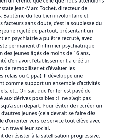
ien différente que celle que nous attendions
onstate Jean-Marc Tochet, directeur de
s. Baptême du feu bien involontaire et
es facteurs sans doute, c’est la souplesse du
 jeune rejeté de partout, présentant un
t en psychiatrie a pu être recruté, avec
oste permanent d’infirmier psychiatrique
on des jeunes âgés de moins de 16 ans,
ité d’en avoir, l’établissement a créé un
 de remobiliser et d’évaluer les
s relais ou Cippa). Il développe une
isant comme support un ensemble d’activités
els, etc. On sait que l’enfer est pavé de
aux dérives possibles : il ne s’agit pas
usqu’à son départ. Pour éviter de recréer un
 d’autres jeunes (cela devrait se faire dès
e d’orienter vers ce service tout élève avec
 un travailleur social.
 de résister à la satellisation progressive,