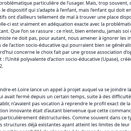
a problématique particulière de l’usager. Mais, trop souvent
as le dispositif qui s’adapte à l’enfant, mais l’enfant qui doi
tifs ont d’ailleurs tellement de mal à trouver une place dispo
celle-ci est vraiment en adéquation exacte avec la problémati
tant. Que l’on se rassure : ce n’est, bien entendu, jamais soi 
simiste ne doit pas, pour autant, nous amener à ignorer les i
s de l’action socio-éducative qui pourraient bien se général
’hui concerne le choix fait par une grosse association d’opt
 l’Unité polyvalente d’action socio-éducative (Upase), créée
2.
re-et-Loire lance un appel à projet auquel va se joindre la p
 avait fermé depuis un certain temps, suite à des difficulté
blir, n’avaient pas vocation à reprendre le profil exact de l
position innovante était d’autant bienvenue que cette comm
s particulièrement déstructurées. Comme souvent dans ce type
s structures déjà existantes ayant atteint les limites de leur 