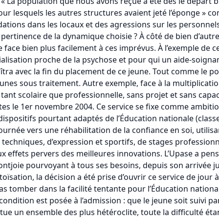
 « La population que nous avons reçue a été dès le départ b
ur lesquels les autres structures avaient jeté l’éponge » c
dations dans les locaux et des agressions sur les personnel
a pertinence de la dynamique choisie ? À côté de bien d’autr
face bien plus facilement à ces imprévus. À l’exemple de ce
cialisation proche de la psychose et pour qui un aide-soignan
aîtra avec la fin du placement de ce jeune. Tout comme le p
unes sous traitement. Autre exemple, face à la multiplicati
e tant scolaire que professionnelle, sans projet et sans capac
rtes le 1er novembre 2004. Ce service se fixe comme ambition
spositifs pourtant adaptés de l’Éducation nationale (classe
ournée vers une réhabilitation de la confiance en soi, util
rs techniques, d’expression et sportifs, de stages professionn
ux effets pervers des meilleures innovations. L’Upase a pensé 
ontjoie pourvoyant à tous ses besoins, depuis son arrivée j
sation, la décision a été prise d’ouvrir ce service de jour à
s tomber dans la facilité tentante pour l’Éducation national
condition est posée à l’admission : que le jeune soit suivi par
ue un ensemble des plus hétéroclite, toute la difficulté étant