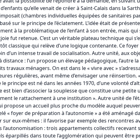
 avait la possibilité de répondre à la demande, en suivant un 
d’enfants qu’elle venait de créer à Saint-Calais dans la Sar
 imposait (chambres individuelles équipées de sanitaires part
 basé sur le principe de l’éclatement. L’idée était de prése
ment à la problématique de l’enfant à son entrée, mais qui 
joie fut retenue. C’est un véritable plateau technique qui s
tôt classique qui relève d’une logique contenante. Ce foyer
oin d’un intense travail de socialisation. Autre unité, aux obje
istance : l’un propose un élevage pédagogique, l’autre la r
its travaux ménagers. On est dans le « vivre avec » s’adress
ures régulières, avant même d’envisager une réinsertion. « 
 le principe est né dans les années 1970, d’une volonté d’alt
 est bien d’associer la souplesse que constitue une petite un
ment le rattachement à une institution ». Autre unité de l’ét
ui propose un accueil plus proche du modèle auquel peuven
lé « foyer de préparation à l’autonomie » a été aménagé dan
er sur eux-mêmes : il favorise par exemple des rencontres a
 l’autonomisation : trois appartements collectifs recevant 
ls éparpillés dans toute l’agglomération qui peuvent être 