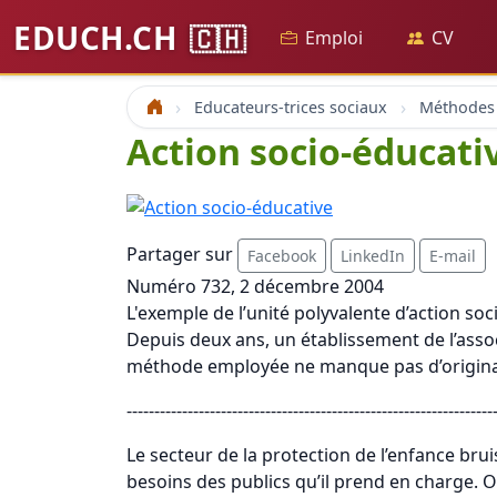
EDUCH.CH
🇨🇭
Emploi
CV
Educateurs-trices sociaux
Accueil
Action socio-éducati
Partager sur
Facebook
LinkedIn
E-mail
Numéro 732, 2 décembre 2004
L'exemple de l’unité polyvalente d’action so
Depuis deux ans, un établissement de l’assoc
méthode employée ne manque pas d’original
------------------------------------------------------------------
Le secteur de la protection de l’enfance br
besoins des publics qu’il prend en charge. O