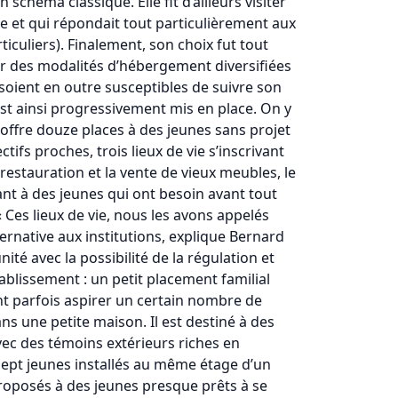
schéma classique. Elle fit d’ailleurs visiter
the et qui répondait tout particulièrement aux
iculiers). Finalement, son choix fut tout
nter des modalités d’hébergement diversifiées
soient en outre susceptibles de suivre son
’est ainsi progressivement mis en place. On y
 offre douze places à des jeunes sans projet
ctifs proches, trois lieux de vie s’inscrivant
estauration et la vente de vieux meubles, le
ant à des jeunes qui ont besoin avant tout
Ces lieux de vie, nous les avons appelés
ernative aux institutions, explique Bernard
ité avec la possibilité de la régulation et
ablissement : un petit placement familial
t parfois aspirer un certain nombre de
s une petite maison. Il est destiné à des
vec des témoins extérieurs riches en
sept jeunes installés au même étage d’un
proposés à des jeunes presque prêts à se