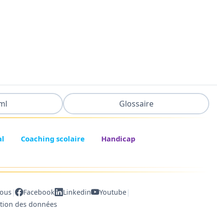
ml
Glossaire
al
Coaching scolaire
Handicap
|
|
nous
Facebook
Linkedin
Youtube
ction des données