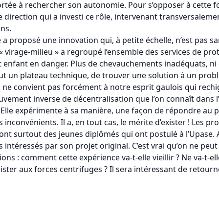
ée à rechercher son autonomie. Pour s’opposer à cette force
de direction qui a investi ce rôle, intervenant transversale
ons.
e a proposé une innovation qui, à petite échelle, n’est pas 
 « virage-milieu » a regroupé l’ensemble des services de pro
enfant en danger. Plus de chevauchements inadéquats, ni de
t un plateau technique, de trouver une solution à un prob
Il ne convient pas forcément à notre esprit gaulois qui rech
vement inverse de décentralisation que l’on connaît dans l’
e. Elle expérimente à sa manière, une façon de répondre au 
nconvénients. Il a, en tout cas, le mérite d’exister ! Les p
ont surtout des jeunes diplômés qui ont postulé à l’Upase. A
téressés par son projet original. C’est vrai qu’on ne peut 
tions : comment cette expérience va-t-elle vieillir ? Ne va-t-e
sister aux forces centrifuges ? Il sera intéressant de retour