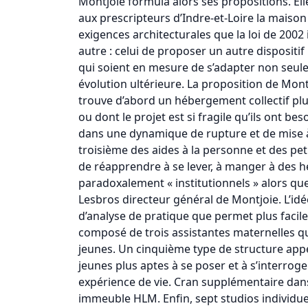
Montjoie formula alors ses propositions. Elle
aux prescripteurs d’Indre-et-Loire la maison 
exigences architecturales que la loi de 2002
autre : celui de proposer un autre dispositif
qui soient en mesure de s’adapter non seule
évolution ultérieure. La proposition de Mont
trouve d’abord un hébergement collectif plu
ou dont le projet est si fragile qu’ils ont bes
dans une dynamique de rupture et de mise à d
troisième des aides à la personne et des pet
de réapprendre à se lever, à manger à des he
paradoxalement « institutionnels » alors que
Lesbros directeur général de Montjoie. L’idée
d’analyse de pratique que permet plus facile
composé de trois assistantes maternelles q
jeunes. Un cinquième type de structure appe
jeunes plus aptes à se poser et à s’interrog
expérience de vie. Cran supplémentaire dans
immeuble HLM. Enfin, sept studios individue