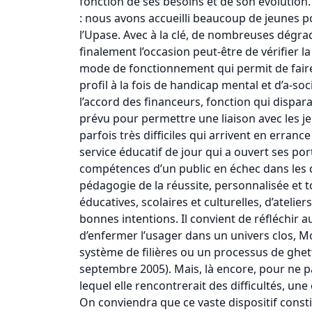
fonction de ses besoins et de son évolution.
: nous avons accueilli beaucoup de jeunes po
l’Upase. Avec à la clé, de nombreuses dégra
finalement l’occasion peut-être de vérifier l
mode de fonctionnement qui permit de faire 
profil à la fois de handicap mental et d’a-so
l’accord des financeurs, fonction qui dispar
prévu pour permettre une liaison avec les je
parfois très difficiles qui arrivent en erranc
service éducatif de jour qui a ouvert ses po
compétences d’un public en échec dans les di
pédagogie de la réussite, personnalisée et t
éducatives, scolaires et culturelles, d’atelie
bonnes intentions. Il convient de réfléchir a
d’enfermer l’usager dans un univers clos, M
système de filières ou un processus de ghettoï
septembre 2005). Mais, là encore, pour ne pa
lequel elle rencontrerait des difficultés, une 
On conviendra que ce vaste dispositif constit