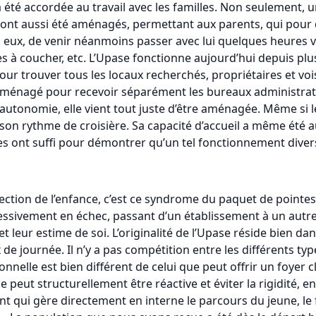
 a été accordée au travail avec les familles. Non seulement, 
ont aussi été aménagés, permettant aux parents, qui pour d
hez eux, de venir néanmoins passer avec lui quelques heures 
s à coucher, etc. L’Upase fonctionne aujourd’hui depuis p
our trouver tous les locaux recherchés, propriétaires et voisi
 aménagé pour recevoir séparément les bureaux administratif
’autonomie, elle vient tout juste d’être aménagée. Même si 
i son rythme de croisière. Sa capacité d’accueil a même été 
es ont suffi pour démontrer qu’un tel fonctionnement divers
rotection de l’enfance, c’est ce syndrome du paquet de pointe
essivement en échec, passant d’un établissement à un autre 
ur estime de soi. L’originalité de l’Upase réside bien dans le
 de journée. Il n’y a pas compétition entre les différents ty
onnelle est bien différent de celui que peut offrir un foyer c
e peut structurellement être réactive et éviter la rigidité,
ment qui gère directement en interne le parcours du jeune, le 