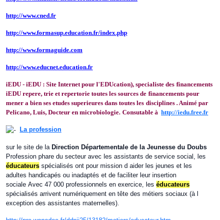
http://www.cned.fr
http://www.formasup.education.fr/index.php
http://www.formaguide.com
http://www.educnet.education.fr
iEDU - iEDU : Site Internet pour l'EDUcation), specialiste des
financements
iEDU repere, trie et repertorie toutes les sources de
financements pour
mener a bien ses etudes superieures dans toutes les
disciplines . Animé par
Pelicano, Luis, Docteur en microbiologie.
Consutable à
http://iedu.free.fr
La profession
sur le site de la
Direction Départementale de la Jeunesse du Doubs
Profession phare du secteur avec les assistants de service social, les
éducateurs
spécialisés ont pour mission d aider les jeunes et les
adultes handicapés ou inadaptés et de faciliter leur insertion
sociale Avec 47 000 professionnels en exercice, les
éducateurs
spécialisés arrivent numériquement en tête des métiers sociaux (à l
exception des assistantes maternelles).