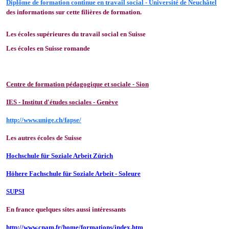
Diplôme de formation continue en travail social - Université de Neuchâtel
des informations sur cette filières de formation.
Les écoles supérieures du travail social en Suisse
Les écoles en Suisse romande
Centre de formation pédagogique et sociale - Sion
IES - Institut d'études sociales - Genève
http://www.unige.ch/fapse/
Les autres écoles de Suisse
Hochschule für Soziale Arbeit Zürich
Höhere Fachschule für Soziale Arbeit - Soleure
SUPSI
En france quelques sites aussi intéressants
http://www.cnam.fr/home/formations/index.htm