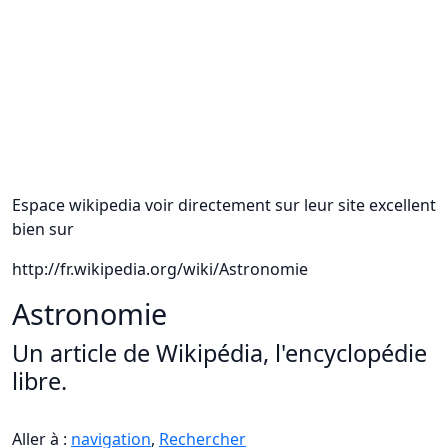
Toussaint
Programme de
Exoplanètes :
recherche suisse
Point de vue français -
Meudon
Espace wikipedia voir directement sur leur site excellent
bien sur
http://fr.wikipedia.org/wiki/Astronomie
Astronomie
Un article de Wikipédia, l'encyclopédie
libre.
Aller à :
navigation
,
Rechercher