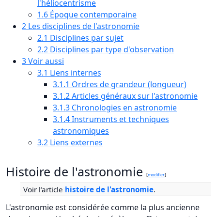
l'héliocentrisme
1.6
Époque contemporaine
2
Les disciplines de l'astronomie
2.1
Disciplines par sujet
2.2
Disciplines par type d'observation
3
Voir aussi
3.1
Liens internes
3.1.1
Ordres de grandeur (longueur)
3.1.2
Articles généraux sur l'astronomie
3.1.3
Chronologies en astronomie
3.1.4
Instruments et techniques
astronomiques
3.2
Liens externes
Histoire de l'astronomie
[
modifier
]
Voir l’article
histoire de l'astronomie
.
L'astronomie est considérée comme la plus ancienne