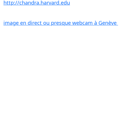
http://chandra.harvard.edu
une visite guidée de
l'espace
image en direct ou presque webcam à Genève
L'atelier astronomie est une activité qui me
passionne
comment animer une telle activité
avec de jeunes enfants.
Je vais donc développer cette page pour vous
parler de ce type d'activité suivant les saisons où
les événements qui se présenteront à nous.
Le ciel à cette saison automne hivers est bien
plus beau pour l'observation que durant l'été.
Observation a l'œil nu ou avec une petite jumelle.
Actuellement si vous regardez le ciel vers l'est à