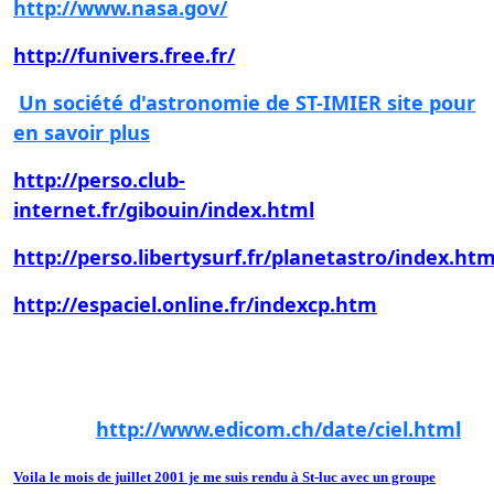
http://www.nasa.gov/
le site de la Nasa
http://funivers.free.fr/
Un société d'astronomie de ST-IMIER site pour
en savoir plus
http://perso.club-
internet.fr/gibouin/index.html
http://perso.libertysurf.fr/planetastro/index.ht
http://espaciel.online.fr/indexcp.htm
une petite carte du ciel
Vous découvrirez le ciel du mois à cette
adresse
http://www.edicom.ch/date/ciel.html
Voila le mois de juillet 2001 je me suis rendu à St-luc avec un groupe