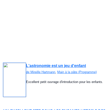
Si vous voulez organiser une telle activité
d'observation, il vous faut choisir un endroit
peu éclairé, vous pouvez bien sur visiter un
télescope, c'est une visite qui passionne les
enfants, nous en avons un à Lausanne qui
acceuille les visiteurs le mardi et le vendredi
soir, en plus le musée d'histoire naturelle de
Genève présente un superbe système
planétaire.
L'astronomie est un jeu d'enfant
de
Mireille Hartmann
,
Main à la pâte (Programme)
Excellent petit ouvrage d'introduction pour les enfants.