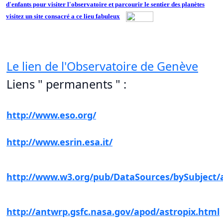
d'enfants pour visiter l'observatoire et parcourir le sentier des planètes
visitez un site consacré a ce lieu fabuleux
Le lien de l'Observatoire de Genève
Liens " permanents " :
European Southern Observatory:
http://www.eso.org/
European Space Agency:
http://www.esrin.esa.it/
Liste très complète des observatoires à travers
http://www.w3.org/pub/DataSources/bySubject/a
L'image astronomique du jour:
http://antwrp.gsfc.nasa.gov/apod/astropix.html