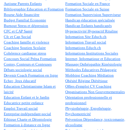
Autisme Parents Enfants
Formation Sociale en France
Bibliographie Education et Formation
Formation Sociale en Suisse
Bourse Aide financière
Formation Supervision Superviseur
Budget Familial Economie
Handicap éducation spécialisée
Burnout Stress et dépression
Handicap Enfants handicapés
CFC et CAP Santé
Hyperactivité Hyperactif Ritaline
Cfc et Cap Social
Information Site Educh.ch
Coaching famille et violence
Information Travail social
Coaching Soutien Scolaire
Informations Educh.ch
Cohérence cardiaque stress
Informations Institutions Sociales
Concours Social Prépa Formation
Internet, Informatique et Education
Contes, Conteurs et Conteuses
Massage Osthéopathie Kinésiologie
Débats sociologie social
Méthodes Educatives Pédagogie
Devenir Coach Formation en ligne
Mobbing Coaching Médiation
Echec, Jeux éducatif
Obésité Régime Diététique
Education Christianisme Islam et
Offres d'emploi CV Coaching
laicité
Organisations Non Gouvernementales
Education Enfant et le Jardin
Orientation professionnelle et
Educatrice petite enfance
professionnel
Emploi Travail social
Physiothérapie, Ergothérapie,
Entreprise-indépendant-social
Psychomotricité
Ethique Charte et Déontologie
Prévention Dépendance, toxicomanie,
Formation à distance en ligne
alcoolisme