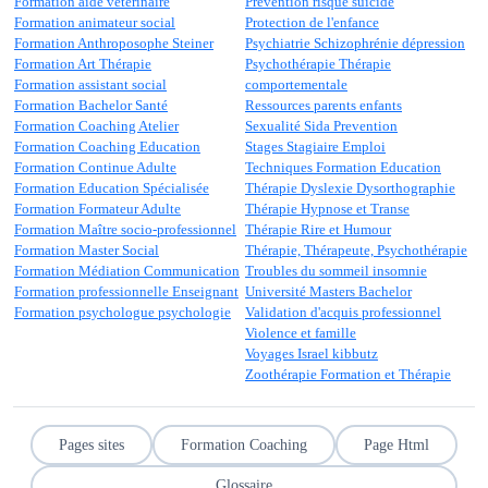
Formation aide vétérinaire
Prévention risque suicide
Formation animateur social
Protection de l'enfance
Formation Anthroposophe Steiner
Psychiatrie Schizophrénie dépression
Formation Art Thérapie
Psychothérapie Thérapie
Formation assistant social
comportementale
Formation Bachelor Santé
Ressources parents enfants
Formation Coaching Atelier
Sexualité Sida Prevention
Formation Coaching Education
Stages Stagiaire Emploi
Formation Continue Adulte
Techniques Formation Education
Formation Education Spécialisée
Thérapie Dyslexie Dysorthographie
Formation Formateur Adulte
Thérapie Hypnose et Transe
Formation Maître socio-professionnel
Thérapie Rire et Humour
Formation Master Social
Thérapie, Thérapeute, Psychothérapie
Formation Médiation Communication
Troubles du sommeil insomnie
Formation professionnelle Enseignant
Université Masters Bachelor
Formation psychologue psychologie
Validation d'acquis professionnel
Violence et famille
Voyages Israel kibbutz
Zoothérapie Formation et Thérapie
Pages sites
Formation Coaching
Page Html
Glossaire