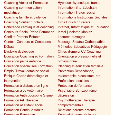
Coaching Atelier et Formation
Hypnose, hypnotique, transe
Coaching communication
Information Site Educh.ch
médiatrice
Information Travail social
Coaching famille et violence
Informations Institutions Sociales
Coaching Soutien Scolaire
Infos Educh.ch divers
Cohérence cardiaque et coaching
Internet, Informatique et Education
Concours Social Prépa Formation
Israel judaisme kibbutz
Conflits Parents-Enfants
Lectures ouvrages
Contes, Conteurs et Conteuses
Massage Shiatsu Osthéopathie
Débats
Méthodes Educatives Pédagogie
Dyslexie dyslexique
Offres d'emploi CV Coaching
Education Coaching et Formation
Orientation professionnelle et
Education petite enfance
professionnel
Education spécialisée Formation
Planning et éducation familiale
Emploi Travail domaine social
Prévention Dépendance,
Ethique Charte déontologie et
toxicomanie, alcoolisme, etc...
intervention
Professions sociales
Formation à distance en ligne
Protection de l'enfance
Formation aide vétérinaire
Psychiatrie Schizophrénie
Formation Anthroposophe Steiner
dépression
Formation Art Thérapie
Psychothérapie Thérapie
Formation assistant social
comportementale
Formation Continue Adulte
Relations parents enfants
Formation Education
Spiritualité, sens de la vie