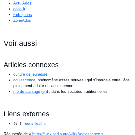
Actu Ados
ados.fr
Entrejeuns
ZoneAdos
Voir aussi
Articles connexes
culture de jeunesse
adulescence
, phénomène assez nouveau qui s'intercale entre l'âge
pleinement adulte et l'adolescence.
rite de passage
(
en
) , dans les sociétés traditionnelles
Liens externes
TeensHealth
,
(en)
Récupérée de «
http://fr.wikipedia.org/wiki/Adolescence
»