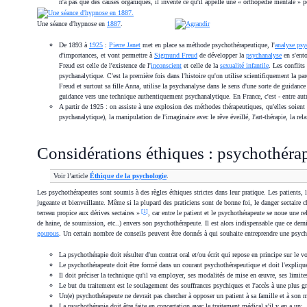
n'a pas que des causes organiques, il invente ce qu'il appelle une « orthopédie mentale » pou
Une séance d'hypnose en
1887
.
De 1893 à
1925
:
Pierre Janet
met en place sa méthode psychothérapeutique, l'
analyse ps
d'importances, et vont permettre à
Sigmund Freud
de développer la
psychanalyse
en s'ento
Freud est celle de l'existence de l'
inconscient
et celle de la
sexualité infantile
. Les conflits
psychanalytique. C'est la première fois dans l'histoire qu'on utilise scientifiquement la 
Freud et surtout sa fille Anna, utilise la psychanalyse dans le sens d'une sorte de guidanc
guidance vers une technique authentiquement psychanalytique. En France, c'est - entre aut
A partir de 1925 : on assiste à une explosion des méthodes thérapeutiques, qu'elles soient 
psychanalytique), la manipulation de l'imaginaire avec le rêve éveillé, l'art-thérapie, la 
Considérations éthiques : psychothérap
Voir l’article
Éthique de la psychologie
.
Les psychothérapeutes sont soumis à des règles éthiques strictes dans leur pratique. Les patients, le
jugeante et bienveillante. Même si la plupard des praticiens sont de bonne foi, le danger sectaire c
[
1
]
terreau propice aux dérives sectaires »
, car entre le patient et le psychothérapeute se noue une 
de haine, de soumission, etc..) envers son psychothérapeute. Il est alors indispensable que ce dern
gourous
. Un certain nombre de conseils peuvent être donnés à qui souhaite entreprendre une psych
La psychothérapie doit résulter d'un contrat oral et/ou écrit qui repose en principe sur le v
Le psychothérapeute doit être formé dans un courant psychothérapeutique et doit l'explique
Il doit préciser la technique qu'il va employer, ses modalités de mise en œuvre, ses limites,
Le but du traitement est le soulagement des souffrances psychiques et l'accès à une plus gr
Un(e) psychothérapeute ne devrait pas chercher à opposer un patient à sa famille et à son m
La psychothérapie doit être faite en concertation avec le traitement médical s'il y en a un;