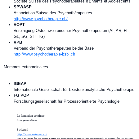
Société Suisse des Psychothérapeutes d'Enfants et Adolescents
SPV/ASP
Association Suisse des Psychothérapeutes
http://www.psychotherapie.ch/
VOPT
Vereinigung Ostschweizerischer Psychotherapeuten (AI, AR, FL,
GL, SG, SH, TG)
VPB
Verband der Psychotherapeuten beider Basel
http://www.psychotherapie-bsbl.ch
Membres extraordinaires
IGEAP
Internationale Gesellschaft für Existenzanalytische Psychotherapie
FG POP
Forschungsgesellschaft für Prozessorientierte Psychologie
La formation continue
Site généraliste
Swissuni
http://www.swissuni.ch/
Base de données de toute l'offre de formation continue des universités et hautes écoles suisses