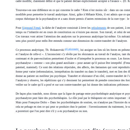
cadre modifié, clairement défini et que le patient déclare explicitement accepter à l'avance ». (O. 
Trouvera-t-on une différence en ce qui concerne le cadre ? Rien n’est moins sûr : dans un cas comme 
modifiée pour permettre le travail analytique. Ainsi, grâce à Mélanie Klein, il est admis que ce que
corpus théorique de la psychanalyse et a sans doute permis d’autres extensions de la cure type : le
Pour
Sigmund Freud
, la tâche de l’analyste consistait à lever les
refoulements
de son patient, à rec
temps ou l’infantile est en cours de constitution ou n’existe pas encore. Son travail, et celui de se
Ces travaux vont attirer l’attention des analystes sur le processus analytique lui-même. Un mécan
sens plus positif pour enfin être entendu comme une dimension du contre-transfert de l’analyste.
réf. nécessaire
Ce processus analytique, Th. Bokanovski
, lui assigne un lieu où les forces en présen
et l’analyse de celle-ci ». L’inconscient s’y révèle par les résistances au travail de l’analyse, tant d
contenant et de pare-excitation permettent d’isoler et d’interpréter le processus en cours. Les forces e
psychanalyse » comme « son plus grand auxiliaire » pour autant qu’il puisse être interprété. (Fre
paternel, maternel). Ce sont des relations objectales, des affects, des fantasmes qui sont reproduits
forme peut varier (reformulation, interprétation du transfert ou dans le transfert), met en lien des
donne au patient un meilleur jeu psychique. Transfert et résistance d’un côté, contre-transfert de 
l’analyste y observe, les répétitions qui s’y dessinent lui permettent de prendre conscience des for
veiller sur le cadre qu’il a posé et sur son contre-transfert qui lui donne des indications précieuse
De façon plus tranchée, nous dirons que la ligne de partage entre psychothérapie analytique et psyc
psychanalyste peut faire des psychothérapies. Le rôle joué par le thérapeute est certes important :
Mais pour Françoise Dolto « Dans les psychothérapies de soutien, on n'analyse pas l'histoire du sujet
cela ne présage en rien ce qui peut se produire chez le patient : l'investissement du traitement, le n
a posteriori que l'on peut dire s'il y a eu psychanalyse ou non.