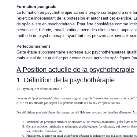
Formation postgrade
La formation en psychothérapie au sens propre correspond à une form
l'exercice indépendant de la profession et autorisant cet exercice. 
de spécialiste en psychothérapie. Pour être considérée comme intégra
personnelle, théorie, travail pratique avec des clients sous supervi
méthode de psychothérapie ayant fait ses preuves aux niveaux scient
Perfectionnement
Cette étape supplémentaire s'adresse aux psychothérapeutes qualifiés
mais aussi de se qualifier pour exercer des activités spécifiques (mé
A Position actuelle de la psychothérapie
1. Définition de la psychothérapie
1.1 Etymologie et définition actuelle
Le terme de "psychothérapie", dans son sens originel, signifie "intervention au service de la vie"
et elle est insuffisante par rapport à la pratique actuelle et à toutes ses spécialisations.
Des définitions plus spécifiques du concept ont été élaborées au cours des dernières décennies. Actue
Traitement de personnes atteintes de maladies ou de troubles douloureux, grâce à des mé
Certains procédés, méthodes et techniques psychologiques (psychiques), qui peuvent d'une p
soi, recherche, éduca-tion, etc..
Finalement, le terme est aussi utilisé pour désigner le traitement des maladies mentales o