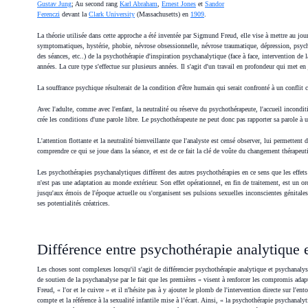
Gustav Jung
; Au second rang
Karl Abraham
,
Ernest Jones
et
Sandor
Ferenczi
devant la
Clark University
(Massachusetts) en
1909
.
La théorie utilisée dans cette approche a été inventée par Sigmund Freud, elle vise à mettre au jour
symptomatiques, hystérie, phobie, névrose obsessionnelle, névrose traumatique, dépression, psych
des séances, etc..) de la psychothérapie d'inspiration psychanalytique (face à face, intervention de 
années. La cure type s'effectue sur plusieurs années. Il s'agit d'un travail en profondeur qui met e
La souffrance psychique résulterait de la condition d'être humain qui serait confronté à un conflit 
Avec l'adulte, comme avec l'enfant, la neutralité ou réserve du psychothérapeute, l'accueil inconditi
crée les conditions d'une parole libre. Le psychothérapeute ne peut donc pas rapporter sa parole à
L'attention flottante et la neutralité bienveillante que l'analyste est censé observer, lui permettent 
comprendre ce qui se joue dans la séance, et est de ce fait la clé de voûte du changement thérapeu
Les psychothérapies psychanalytiques diffèrent des autres psychothérapies en ce sens que les effe
n'est pas une adaptation au monde extérieur. Son effet opérationnel, en fin de traitement, est un or
jusqu'aux émois de l'époque actuelle ou s'organisent ses pulsions sexuelles inconscientes génitales
ses potentialités créatrices.
Différence entre psychothérapie analytique 
Les choses sont complexes lorsqu'il s'agit de différencier psychothérapie analytique et psychanalyse
de soutien de la psychanalyse par le fait que les premières « visent à renforcer les compromis adapt
Freud, « l'or et le cuivre » et il n'hésite pas à y ajouter le plomb de l'intervention directe sur l'ent
compte et la référence à la sexualité infantile mise à l’écart. Ainsi, « la psychothérapie psychanal