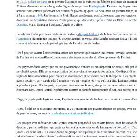
en
1917
,
Gérard de Parel
est le premier à affirmer que la voix est un élément pris dans un ensemble
Notions d'anacousie
trace les grandes lignes de ce qui sera l'
orthophonie
. De son côté, la psychan
accueillir des enfants présentant des difficultés psychologiques. Ce sera, dans un premier temps, 
à Paris en mars
1946
. Un homme, le Prof. Heuyer représentera particulièrement cette convergence
décernant une Attestation d'études d'orthophonie, qui deviendra diplôme d'état en 1966. En octobr
Diatkine
, Male, Bonvalot-Soubiran, Amado et Jolivet
Le rôle des toutes premières relations de l'enfant (
Margaret Mahler
), de la bouche comme « cavité 
(
Winnicott
), du dialogue tonique (J. de Ajuriaguerra) et verbal avec la mère donnant lieu à « l'illus
connu et éclairera la psychopathologie tant de l'adulte que de l'enfant.
Peu à peu, on assiste à une reconnaissance des épreuves que traverse tout enfant (sevrage, acquisiti
de l'enfant et à une meilleure connaissance des étapes normales du développement de l'enfant.
Une psychothérapie analytique ou une psychanalyse d'enfant est un dispositif de parole, créé par le 
psychothérapeute. Elle est une application de la psychanalyse auprès des enfants. Ce dispositif est b
règles de libre association pour l'enfant et d'abstinence et de réserve pour le thérapeute. Des objet
parole-dessin », en « parole-pâte à modeler » ou en « parole-jeu » ce qu'il a à dire. Lorsque l'enfan
apprendre à jouer. D'autre part, le jeu peut, tout comme le rêve, être pris comme un rébus, c'est à d
contenant dans lequel l'enfant expérimente d'autres modalités relationnelles (à soi, aux autres) et 
L'âge, la psychopathologie en cause, l'aptitude à représenter de l'enfant ont conduit à inventer d'
Ainsi, à côté de ce dispositif individuel, il y a l'ensemble des psychothérapies de groupe, avec 
de psychodrame, comme le
psychodrame analytique individuel
.
Les groupes avec médiateurs sont le plus souvent proposés à des enfants jeunes, dont les capacités d
détacher ; par le médiateur, qui prête sa forme à la représentation de fantasmes ou de conflits. L'e
jouée « en semblant ». Le conte donne au groupe une représentation d'une situation conflictuelle et
inlassablement la même chose. Le dispositif est en lui même une interprétation : un couple et un 