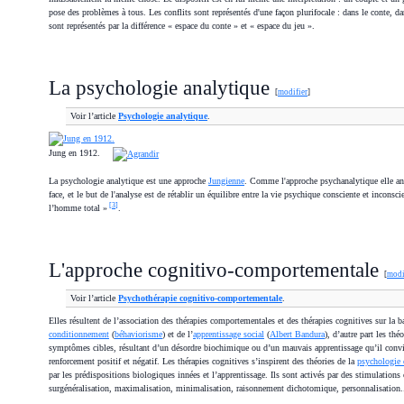
pose des problèmes à tous. Les conflits sont représentés d'une façon plurifocale : dans le conte, da
sont représentés par la différence « espace du conte » et « espace du jeu ».
La psychologie analytique
[
modifier
]
Voir l’article
Psychologie analytique
.
Jung en 1912.
La psychologie analytique est une approche
Jungienne
. Comme l'approche psychanalytique elle analy
face, et le but de l'analyse est de rétablir un équilibre entre la vie psychique consciente et inconsci
[
3
]
l’homme total »
.
L'approche cognitivo-comportementale
[
modi
Voir l’article
Psychothérapie cognitivo-comportementale
.
Elles résultent de l’association des thérapies comportementales et des thérapies cognitives sur la 
conditionnement
(
béhaviorisme
) et de l’
apprentissage social
(
Albert Bandura
), d’autre part les thé
symptômes cibles, résultant d’un désordre biochimique ou d’un mauvais apprentissage qu’il convient 
renforcement positif et négatif. Les thérapies cognitives s’inspirent des théories de la
psychologie 
par les prédispositions biologiques innées et l’apprentissage. Ils sont activés par des stimulations
surgénéralisation, maximalisation, minimalisation, raisonnement dichotomique, personnalisation..