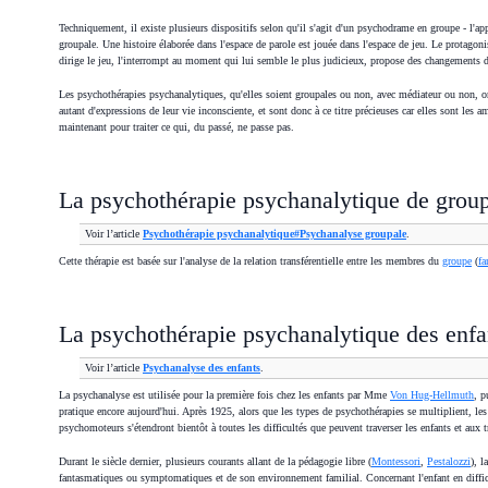
Techniquement, il existe plusieurs dispositifs selon qu'il s'agit d'un psychodrame en groupe - l'ap
groupale. Une histoire élaborée dans l'espace de parole est jouée dans l'espace de jeu. Le protagonis
dirige le jeu, l'interrompt au moment qui lui semble le plus judicieux, propose des changements de
Les psychothérapies psychanalytiques, qu'elles soient groupales ou non, avec médiateur ou non, on
autant d'expressions de leur vie inconsciente, et sont donc à ce titre précieuses car elles sont les amb
maintenant pour traiter ce qui, du passé, ne passe pas.
La psychothérapie psychanalytique de group
Voir l’article
Psychothérapie psychanalytique#Psychanalyse groupale
.
Cette thérapie est basée sur l'analyse de la relation transférentielle entre les membres du
groupe
(
fa
La psychothérapie psychanalytique des enfa
Voir l’article
Psychanalyse des enfants
.
La psychanalyse est utilisée pour la première fois chez les enfants par Mme
Von Hug-Hellmuth
, p
pratique encore aujourd'hui. Après 1925, alors que les types de psychothérapies se multiplient, les r
psychomoteurs s'étendront bientôt à toutes les difficultés que peuvent traverser les enfants et aux t
Durant le siècle dernier, plusieurs courants allant de la pédagogie libre (
Montessori
,
Pestalozzi
), l
fantasmatiques ou symptomatiques et de son environnement familial. Concernant l'enfant en difficult