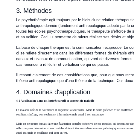
3. Méthodes
La psychothérapie agit toujours par le biais d'une relation thérapeut
anthropologique donnée (fondement anthropologique adopté par le cour
toutes les écoles psychothérapeutiques, le thérapeute s'efforce de
et sa volition. Ceci lui permettra de mieux réaliser ses désirs et ob
La base de chaque thérapie est la communication réciproque. Le co
ci se reflète directement dans les différentes formes de thérapie 
canaux et niveaux de communi-cation, qui vont de diverses formes 
cas renoncer à réfléchir et verbaliser ce qui se passe.
Il ressort clairement de ces considérations que, pour que nous reco
théorie anthropologique que d'une théorie de la technique. Ces deu
4. Domaines d'application
4.1 Application dans un intérêt curatif et concept de maladie
La maladie naît de la souffrance et engendre la souffrance. Mais la seule présence d'une souffrance 
souffrant s'inflige, non seulement à lui-même mais aussi à son entourage.
Mais on ne pourra jamais faire une évaluation concrète objective de ces troubles, ni déterminer da
réflexion pour déterminer si ces troubles doivent être considérés comme pathologiques ou comme no
aussi culturels et sociétaux qui sont en jeu.