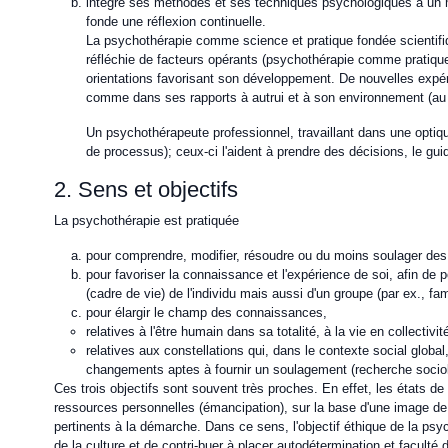
intègre ses méthodes et ses techniques psychologiques à un mo
fonde une réflexion continuelle.
La psychothérapie comme science et pratique fondée scientif
réfléchie de facteurs opérants (psychothérapie comme pratique)
orientations favorisant son développement. De nouvelles expéri
comme dans ses rapports à autrui et à son environnement (au su
Un psychothérapeute professionnel, travaillant dans une optiqu
de processus); ceux-ci l'aident à prendre des décisions, le guid
2. Sens et objectifs
La psychothérapie est pratiquée
pour comprendre, modifier, résoudre ou du moins soulager des 
pour favoriser la connaissance et l'expérience de soi, afin de p
(cadre de vie) de l'individu mais aussi d'un groupe (par ex., fa
pour élargir le champ des connaissances,
relatives à l'être humain dans sa totalité, à la vie en collectivi
relatives aux constellations qui, dans le contexte social glob
changements aptes à fournir un soulagement (recherche sociolo
Ces trois objectifs sont souvent très proches. En effet, les états d
ressources personnelles (émancipation), sur la base d'une image d
pertinents à la démarche. Dans ce sens, l'objectif éthique de la psyc
de la culture et de contri-buer à placer autodétermination et faculté