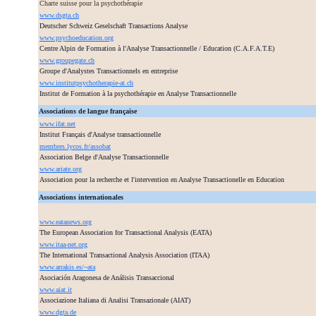
Charte suisse pour la psychothérapie
www.dsgta.ch
Deutscher Schweiz Geselschaft Transactions Analyse
www.psychoeducation.org
Centre Alpin de Formation à l'Analyse Transactionnelle / Education (C.A.F.A.T.E)
www.groupegate.ch
Groupe d'Analystes Transactionnels en entreprise
www.institutpsychotherapie-at.ch
Institut de Formation à la psychothérapie en Analyse Transactionnelle
Associations de langue française
www.ifat.net
Institut Français d'Analyse transactionnelle
membres.lycos.fr/assobat
Association Belge d'Analyse Transactionnelle
www.ariate.org
Association pour la recherche et l'intervention en Analyse Transactionelle en Education
Associations internationales
www.eatanews.org
The European Association for Transactional Analysis (EATA)
www.itaa-net.org
The International Transactional Analysis Association (ITAA)
www.arrakis.es/~ata
Asociación Aragonesa de Análisis Transaccional
www.aiat.it
Associazione Italiana di Analisi Transazionale (AIAT)
www.dgta.de