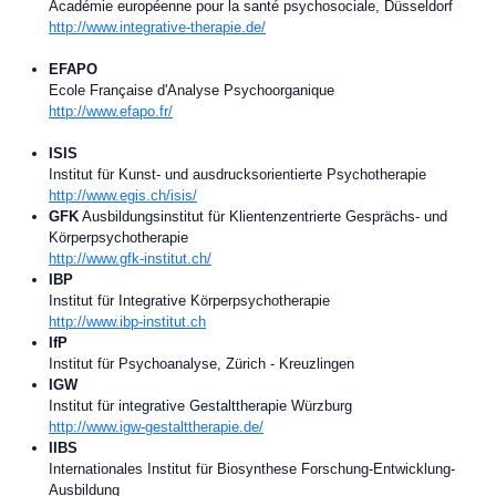
Académie européenne pour la santé psychosociale, Düsseldorf
http://www.integrative-therapie.de/
EFAPO
Ecole Française d'Analyse Psychoorganique
http://www.efapo.fr/
ISIS
Institut für Kunst- und ausdrucksorientierte Psychotherapie
http://www.egis.ch/isis/
GFK
Ausbildungsinstitut für Klientenzentrierte Gesprächs- und
Körperpsychotherapie
http://www.gfk-institut.ch/
IBP
Institut für Integrative Körperpsychotherapie
http://www.ibp-institut.ch
IfP
Institut für Psychoanalyse, Zürich - Kreuzlingen
IGW
Institut für integrative Gestalttherapie Würzburg
http://www.igw-gestalttherapie.de/
IIBS
Internationales Institut für Biosynthese Forschung-Entwicklung-
Ausbildung