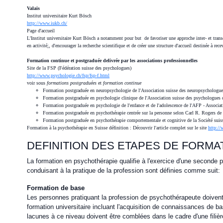
Valais
Institut universitaire Kurt Bösch
http://www.iukb.ch/
Page d'accueil
L'Institut universitaire Kurt Bösch a notamment pour but de favoriser une approche inter- et transd
en activité;, d'encourager la recherche scientifique et de créer une structure d'accueil destinée à rec
Formation continue et postgraduée delivrée par les associations professionnelles
Site de la FSP (Fédération suisse des psychologues)
http://www.psychologie.ch/fsp/fsp-f.html
voir sous
formations postgraduées
et
formation continue
Formation postgraduée en neuropsychologie de l'Association suisse des neuropsycholog
Formation postgraduée en psychologie clinique de l'Association suisse des psychologues 
Formation postgraduée en psychologie de l'enfance et de l'adolescence de l'AFP - Associa
Formation postgraduée en psychothérapie centrée sur la personne selon Carl R. Rogers de l
Formation postgraduée en psychothérapie comportementale et cognitive de la Société sui
Formation à la psychothérapie en Suisse définition : Découvrir l'article complet sur le site
http:/
DEFINITION DES ETAPES DE FORMA
La formation en psychothérapie qualifie à l'exercice d'une seconde pro
conduisant à la pratique de la profession sont définies comme suit:
Formation de base
Les personnes pratiquant la profession de psychothérapeute doivent 
formation universitaire incluant l'acquisition de connaissances de 
lacunes à ce niveau doivent être comblées dans le cadre d'une filiè