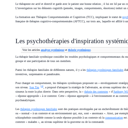
Le thérapeute est actif et directif et garde avec le patient une bonne relation ; il lui est lié par un 
L’investigation sur les éléments cognitifs (pensées, images, comportements, émotions) induit un
La formation aux Thérapies Comportementales et Cognitives (TCC), impliquant le statut de
psyc
française de thérapies cognitivo-comportementales (AFTCC), sur trois ans, laquelle est affilié à u
Les psychothérapies d'inspiration systémi
Voir les articles
analyse systémique
et
théorie systémique
.
La thérapie familiale systémique considère les troubles psychologiques et comportementaux d
groupe et une participation de tous ses membres.
Parmi les thérapies familiales de différentes natures, il y a les
thérapies systémiques familiales
éla
inventives, surprenantes et paradoxales.
Pour changer un comportement, les thérapies systémiques proposent un « enveloppement stratégiqu
[
4
]
son niveau.
Sun Tzu
, a proposé d'attaquer la stratégie de l'adversaire, au niveau supérieur des
sinueux la route la plus directe. Dans cette perspective, la «
théorie des contextes
» d’
Anthony Wi
« réponse appropriée » à ce contexte. Cette « réponse appropriée » à l'environnement et au contexte
psychanalytiques.
Les
thérapies systémiques familiales
sont des pratiques enveloppées par un enchevêtrement de thé
ou « normal » à un contexte et un environnement qui, eux, sont « anormaux ». Ainsi, par exempl
schizophrénie considérée comme la seule réponse possible à un contexte où la
communication
est 
contexte « malades », au niveau supérieur de la gouverne ou de la commande.