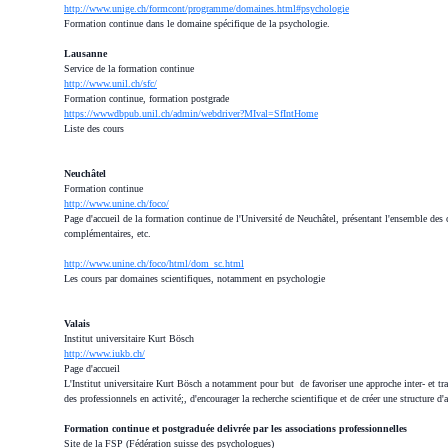
http://www.unige.ch/formcont/programme/domaines.html#psychologie
Formation continue dans le domaine spécifique de la psychologie.
Lausanne
Service de la formation continue
http://www.unil.ch/sfc/
Formation continue, formation postgrade
https://wwwdbpub.unil.ch/admin/webdriver?MIval=SfIntHome
Liste des cours
Neuchâtel
Formation continue
http://www.unine.ch/foco/
Page d'accueil de la formation continue de l'Université de Neuchâtel, présentant l'ensemble des 
complémentaires, etc.
http://www.unine.ch/foco/html/dom_sc.html
Les cours par domaines scientifiques, notamment en psychologie
Valais
Institut universitaire Kurt Bösch
http://www.iukb.ch/
Page d'accueil
L'Institut universitaire Kurt Bösch a notamment pour but de favoriser une approche inter- et tra
des professionnels en activité;, d'encourager la recherche scientifique et de créer une structure d'
Formation continue et postgraduée delivrée par les associations professionnelles
Site de la FSP (Fédération suisse des psychologues)