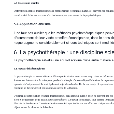
5.3 Professions sociales
Différentes modalités thérapeutiques du comportement (techniques partielles) peuvent être appliqué
travail social. Mais ces activités n'en deviennent pas pour autant de la psychothérapie.
5.4 Application abusive
Il ne faut pas oublier que les méthodes psychothérapeutiques peuvent
détournement de leur visée première émancipatrice, dans le sens d'
risque augmente considérablement si leurs techniques sont modifié
6. La psychothérapie : une discipline sci
La psychothérapie est-elle une sous-discipline d'une autre matière sc
6.1 Aspects épistémologiques
La psychothérapie est essentiellement définie par la relation entre patient resp. client et thérapeu
étroitement liée au vécu du thérapeute pendant la thérapie. Ce vécu dépend lui-même de la personnal
opérants et c'est pourquoi ils sont également sujet de recherche. Un facteur subjectif représente u
constitue un facteur décisif par rapport au succès de la thérapie.
L'examen de cette relation (relation thérapeutique), dans laquelle sujet et objet ne peuvent pas être c
et objet de recherche de la discipline psychothérapie. Ce travail scientifique, tout comme le trava
détachée de l'événement. Une objectivation ne se fait que fondée sur une réflexion critique du vécu e
objectivation du client et de lui-même.