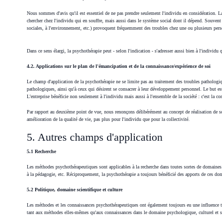
Nous sommes d'avis qu'il est essentiel de ne pas prendre seulement l'individu en considération. L
chercher chez l'individu qui en souffre, mais aussi dans le système social dont il dépend. Souvent u
sociales, à l'environnement, etc.) provoquent fréquemment des troubles chez une ou plusieurs per
Dans ce sens élargi, la psychothérapie peut - selon l'indication - s'adresser aussi bien à l'individ
4.2. Applications sur le plan de l'émancipation et de la connaissance/expérience de soi
Le champ d'application de la psychothérapie ne se limite pas au traitement des troubles pathologi
pathologiques, ainsi qu'à ceux qui désirent se consacrer à leur développement personnel. Le but est 
L'entreprise bénéficie non seulement à l'individu mais aussi à l'ensemble de la société : c'est la com
Par rapport au deuxième point de vue, nous renonçons délibérément au concept de réalisation de s
amélioration de la qualité de vie, pas plus pour l'individu que pour la collectivité.
5. Autres champs d'application
5.1 Recherche
Les méthodes psychothérapeutiques sont applicables à la recherche dans toutes sortes de domaines rela
à la pédagogie, etc. Réciproquement, la psychothérapie a toujours bénéficié des apports de ces d
5.2 Politique, domaine scientifique et culture
Les méthodes et les connaissances psychothérapeutiques ont également toujours eu une influence to
tant aux méthodes elles-mêmes qu'aux connaissances dans le domaine psychologique, culturel et so