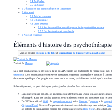
5.4
Au Québec
5.5
En Suisse
6
L'évaluation des psychothérapies et la recherche
7
Voir aussi
7.1
Articles connexes
7.2
Bibliographie
7.3
Liens externes
7.3.1
Sur les considérations éthiques et le risque de dérive sectaire
7.3.2
Sur l'évaluation et la recherche
8
Notes et références
Éléments d'histoire des psychothérapie
Voir les articles
Histoire de la folie
et
Chronologie de l'histoire de la psychologie
.
Portrait de
Mesmer
.
Si le mot psychothérapie a été forgé a la fin du XIXe siècle, ces traitements de l'esprit sont, eux
(
Herakles
). Cette reconnaissance demeure et demeurera longtemps incomplète et soumise à la méfia
de manière spécifique. Ces progrès sont cesse remis en cause, probablement du fait que la souffran
Schématiquement, on peut distinguer quatre grandes périodes dans cette évolution:
Dans une première période, les guérisons sont attribuées aux Dieux, ou à des rituels magi
développés. Elles ont survécu jusqu'ici sous différentes formes qui coexistent avec les aut
Du XVIIème siècle à
1893
: le
magnétisme animal
selon
Mesmer
, l'
hypnose
et la
suggest
(
Sigmund Freud
découvre l'importance des traumatismes infantiles qui sera suivi par
Sand
les enfants de traumatismes comme des séparations précoces (
René Spitz
), des séductions