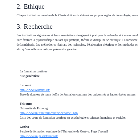
2. Ethique
Chaque institution membre de la Charte doit avoir élaboré ses propres règles de déontologie, cor
3. Recherche
Les institutions signataires et leurs associations s'engagent à pratiquer la recherche et à mener un d
faire évoluer la psychothérapie en tant que pratique, théorie et discipline scientifique. La recherc
de la méthode. Les méthodes et résultats des recherches, l'élaboration théorique et les méthodes pra
afin qu'une réflexion critique puisse être garantie.
La formation continue
Site généraliste
Swissuni
http://www.swissuni.ch/
Base de données de toute l'offre de formation continue des universités et hautes écoles suisses
Fribourg
Université de Fribourg
http://www.unifr.ch/formcont/news/homeF.php
Liste des cours de formation continue en psychologie et sciences humaines et sociales
Genève
Service de formation continue de l'Université de Genève. Page d'accueil
http://www.unige.ch/formcont/