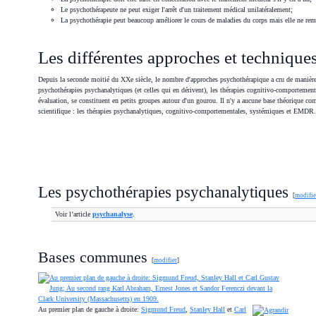
Le psychothérapeute ne peut exiger l'arrêt d'un traitement médical unilatéralement;
La psychothérapie peut beaucoup améliorer le cours de maladies du corps mais elle ne remp
Les différentes approches et technique
Depuis la seconde moitié du XXe siècle, le nombre d'approches psychothérapique a cru de manière trè
psychothérapies psychanalytiques (et celles qui en dérivent), les thérapies cognitivo-comportementa
évaluation, se constituent en petits groupes autour d'un gourou. Il n'y a aucune base théorique com
scientifique : les thérapies psychanalytiques, cognitivo-comportementales, systémiques et EMDR.
Les psychothérapies psychanalytiques
[
modifie
Voir l’article
psychanalyse
.
Bases communes
[
modifier
]
Au premier plan de gauche à droite:
Sigmund Freud
,
Stanley Hall
et
Carl