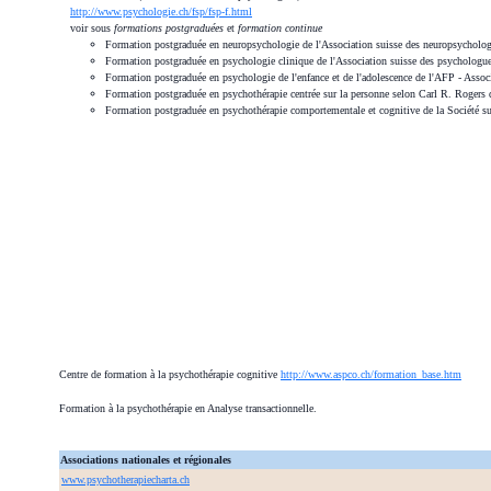
http://www.psychologie.ch/fsp/fsp-f.html
voir sous
formations postgraduées
et
formation continue
Formation postgraduée en neuropsychologie de l'Association suisse des neuropsychol
Formation postgraduée en psychologie clinique de l'Association suisse des psychologue
Formation postgraduée en psychologie de l'enfance et de l'adolescence de l'AFP - Asso
Formation postgraduée en psychothérapie centrée sur la personne selon Carl R. Rogers d
Formation postgraduée en psychothérapie comportementale et cognitive de la Société 
Centre de formation à la psychothérapie cognitive
http://www.aspco.ch/formation_base.htm
Formation à la psychothérapie en Analyse transactionnelle.
Associations nationales et régionales
www.psychotherapiecharta.ch