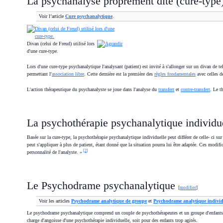
La psychanalyse proprement dite (cure-type
Voir l’article
Cure psychanalytique
.
Divan (celui de Freud) utilisé lors
d'une cure-type.
Lors d'une cure-type psychanalytique l'analysant (patient) est invité à s'allonger sur un divan de tel
permettant l'
association libre
. Cette dernière est la première des
règles fondamentales
avec celles de
L'action thérapeutique du psychanalyste se joue dans l'analyse du
transfert
et
contre-transfert
. Le t
La psychothérapie psychanalytique individu
Basée sur la cure-type, la psychothérapie psychanalytique individuelle peut différer de celle- ci su
peut s'appliquer à plus de patient, étant donné que la situation pourra lui être adaptée. Ces modifi
[
2
]
personnalité de l'analyste. »
Le Psychodrame psychanalytique
[
modifier
]
Voir les articles
Psychodrame analytique de groupe
et
Psychodrame analytique individ
Le psychodrame psychanalytique comprend un couple de psychothérapeutes et un groupe d'enfants ou 
charge d'angoisse d'une psychothérapie individuelle, soit pour des enfants trop agités.