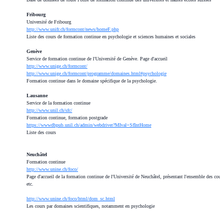
Fribourg
Université de Fribourg
http://www.unifr.ch/formcont/news/homeF.php
Liste des cours de formation continue en psychologie et sciences humaines et sociales
Genève
Service de formation continue de l'Université de Genève. Page d'accueil
http://www.unige.ch/formcont/
http://www.unige.ch/formcont/programme/domaines.html#psychologie
Formation continue dans le domaine spécifique de la psychologie.
Lausanne
Service de la formation continue
http://www.unil.ch/sfc/
Formation continue, formation postgrade
https://wwwdbpub.unil.ch/admin/webdriver?MIval=SfIntHome
Liste des cours
Neuchâtel
Formation continue
http://www.unine.ch/foco/
Page d'accueil de la formation continue de l'Université de Neuchâtel, présentant l'ensemble des co
etc.
http://www.unine.ch/foco/html/dom_sc.html
Les cours par domaines scientifiques, notamment en psychologie