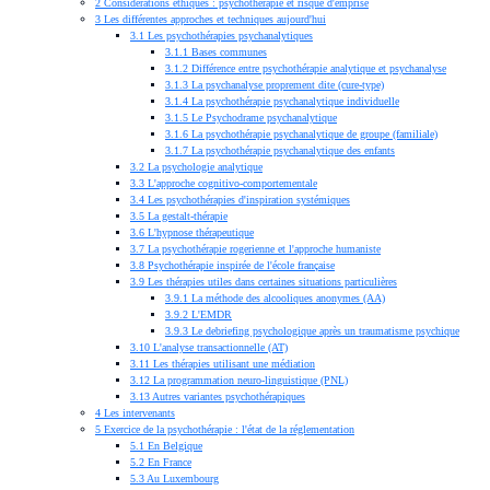
2
Considérations éthiques : psychothérapie et risque d'emprise
3
Les différentes approches et techniques aujourd'hui
3.1
Les psychothérapies psychanalytiques
3.1.1
Bases communes
3.1.2
Différence entre psychothérapie analytique et psychanalyse
3.1.3
La psychanalyse proprement dite (cure-type)
3.1.4
La psychothérapie psychanalytique individuelle
3.1.5
Le Psychodrame psychanalytique
3.1.6
La psychothérapie psychanalytique de groupe (familiale)
3.1.7
La psychothérapie psychanalytique des enfants
3.2
La psychologie analytique
3.3
L'approche cognitivo-comportementale
3.4
Les psychothérapies d'inspiration systémiques
3.5
La gestalt-thérapie
3.6
L'hypnose thérapeutique
3.7
La psychothérapie rogerienne et l'approche humaniste
3.8
Psychothérapie inspirée de l'école française
3.9
Les thérapies utiles dans certaines situations particulières
3.9.1
La méthode des alcooliques anonymes (AA)
3.9.2
L'EMDR
3.9.3
Le debriefing psychologique après un traumatisme psychique
3.10
L'analyse transactionnelle (AT)
3.11
Les thérapies utilisant une médiation
3.12
La programmation neuro-linguistique (PNL)
3.13
Autres variantes psychothérapiques
4
Les intervenants
5
Exercice de la psychothérapie : l'état de la réglementation
5.1
En Belgique
5.2
En France
5.3
Au Luxembourg