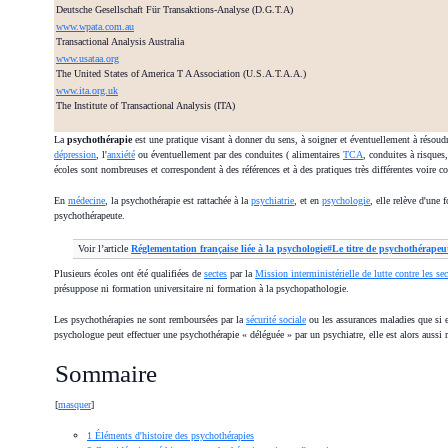
Deutsche Gesellschaft Für Transaktions-Analyse (D.G.T.A)
www.wpata.com.au
Transactional Analysis Australia
www.usataa.org
The United States of America T A Association (U.S.A.T.A.A.)
www.ita.org.uk
The Institute of Transactional Analysis (ITA)
La
psychothérapie
est une pratique visant à donner du sens, à soigner et éventuellement à résou
dépression
, l'
anxiété
ou éventuellement par des conduites ( alimentaires
TCA
, conduites à risques,
écoles sont nombreuses et correspondent à des références et à des pratiques très différentes voire co
En
médecine
, la psychothérapie est rattachée à la
psychiatrie
, et en
psychologie
, elle relève d'une
psychothérapeute.
Voir l’article
Réglementation française liée à la psychologie#Le titre de psychothérapeu
Plusieurs écoles ont été qualifiées de
sectes
par la
Mission interministérielle de lutte contre les sec
présuppose ni formation universitaire ni formation à la psychopathologie.
Les psychothérapies ne sont remboursées par la
sécurité sociale
ou les assurances maladies que si e
psychologue peut effectuer une psychothérapie « déléguée » par un psychiatre, elle est alors aussi
Sommaire
[
masquer
]
1
Éléments d'histoire des psychothérapies