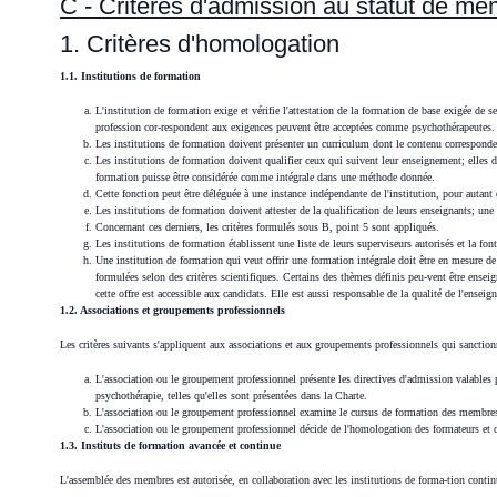
C - Critères d'admission au statut de me
1. Critères d'homologation
1.1. Institutions de formation
L'institution de formation exige et vérifie l'attestation de la formation de base exigée de s
profession cor-respondent aux exigences peuvent être acceptées comme psychothérapeutes.
Les institutions de formation doivent présenter un curriculum dont le contenu corresponde
Les institutions de formation doivent qualifier ceux qui suivent leur enseignement; elles doi
formation puisse être considérée comme intégrale dans une méthode donnée.
Cette fonction peut être déléguée à une instance indépendante de l'institution, pour autant 
Les institutions de formation doivent attester de la qualification de leurs enseignants; une
Concernant ces derniers, les critères formulés sous B, point 5 sont appliqués.
Les institutions de formation établissent une liste de leurs superviseurs autorisés et la fo
Une institution de formation qui veut offrir une formation intégrale doit être en mesure de
formulées selon des critères scientifiques. Certains des thèmes définis peu-vent être enseign
cette offre est accessible aux candidats. Elle est aussi responsable de la qualité de l'ense
1.2. Associations et groupements professionnels
Les critères suivants s'appliquent aux associations et aux groupements professionnels qui sanctio
L'association ou le groupement professionnel présente les directives d'admission valables 
psychothérapie, telles qu'elles sont présentées dans la Charte.
L'association ou le groupement professionnel examine le cursus de formation des membres 
L'association ou le groupement professionnel décide de l'homologation des formateurs et de
1.3. Instituts de formation avancée et continue
L'assemblée des membres est autorisée, en collaboration avec les institutions de forma-tion contin