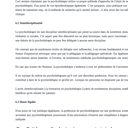
Ceci montre clairement que la psychothérapie utilise sa propre méthode d'approche de l'objet de rech
psychothérapie, d'un point de vue épistémologique également. C'est pourquoi, pour pratiquer son mé
forme de traitement resp. de la méthode de recherche qu'il entend utiliser ; il doit avoir fait lui-
clinique.
6.2 Interdisciplinarité
La psychothérapie est une discipline interdisciplinaire qui prend sa source dans de nombreux doma
littéraires et sociales. Cet aspect peut être démontré sur un plan historique, mais aussi concernant
une théorie de la psychothérapie ne peut être déléguée à aucune autre discipline.
On constate que de nombreuses écoles de thérapie sont influencées, à un niveau fondamental et essent
formes d'expression artistique, ainsi que par la pédagogie et la pédagogie spécialisée. Est égal
nom-breuses autres branches. A l'inverse, de nombreuses méthodes psychothérapeutiques ont exercé u
En tant que science de l'homme, la psychothérapie s'intéresse à tous les phénomènes de l'existenc
Il est typique du métier du psychothérapeute qu'il soit une deuxième profession. Pour les raisons 
contribué à faire de la psychothérapie ce qu'elle est. Lorsque ces personnes ne disposent pas de tout
L'accès interdisciplinaire à la formation en psychothérapie à partir de nombreuses disciplines aca
bénéfices qu'en retirent les patients.
6.3 Bases légales
D'un point de vue juridique également, la profession de psychothérapeute est une profession scient
accordent aux psychothérapeutes possesseurs d'une autorisation d'exercer une compétence à diagnost
indiquée.