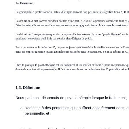
1.2 Discussion
Le grand public, professionnels inclus, distingue souvent trop peu entre les significa-tions A, B 
La définition A met l'accent sur deux points: d'une part, elle saisit la personne comme un tout et,
l'être humain, elle correspond le mieux au sens étymologique du terme. Mais nous la considérons 
La définition B risque de manquer de clarté pour d'autres raisons: le terme "psychothérapie" est t
pratiques hétérogènes qu'il finit par ne plus rien désigner de précis.
En ce qui concerne la définition C, on peut objecter qu'elle entérine le dualisme carté-sien de l'hom
dans cet emploi du terme, quant aux méthodes utilisées dans le traitement. Selon la définition C
Dans la pratique la psychothérapie est un traitement et un soutien existentiel pour une personne qu
donné de son évolution personnelle. Il faut donc combiner les définitions A et B pour déterminer l
1.3. Définition
Nous parlerons désormais de psychothérapie lorsque le traitement,
s'adresse à des personnes qui souffrent concrètement dans leur
personnelle, et