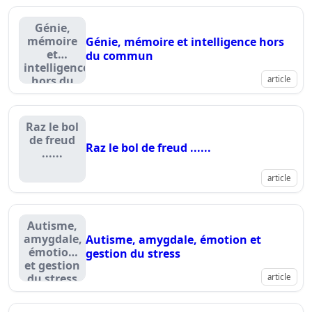
Génie,
mémoire
Génie, mémoire et intelligence hors
et
du commun
intelligence
hors du
article
commun
Raz le bol
de freud
Raz le bol de freud ......
......
article
Autisme,
amygdale,
Autisme, amygdale, émotion et
émotion
gestion du stress
et gestion
du stress
article