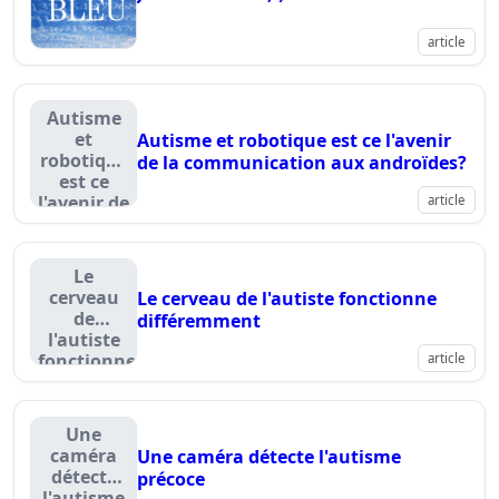
article
Autisme
et
Autisme et robotique est ce l'avenir
robotique
de la communication aux androïdes?
est ce
l'avenir de
article
la
communication
aux
Le
androïdes?
cerveau
Le cerveau de l'autiste fonctionne
de
différemment
l'autiste
fonctionne
article
différemment
Une
caméra
Une caméra détecte l'autisme
détecte
précoce
l'autisme