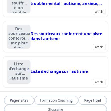
souffre
trouble mental - autisme, anxiété,
d'un
anorexie, boulimie, schizophré
trouble
article
mental -
autisme,
anxiété,
Des
anorexie,
souriceaux
Des souriceaux confortent une piste
boulimie,
confortent
dans l'autisme
schizophré
une piste
dans
article
l'autisme
Liste
d'échange
Liste d'échange sur l'autisme
sur
l'autisme
article
Pages sites
Formation Coaching
Page Html
Glossaire