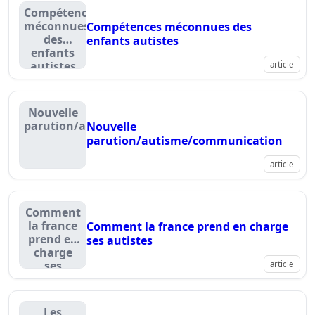
Compétences
méconnues
Compétences méconnues des
des
enfants autistes
enfants
autistes
article
Nouvelle
parution/autisme/communication
Nouvelle
parution/autisme/communication
article
Comment
la france
Comment la france prend en charge
prend en
ses autistes
charge
ses
article
autistes
Les