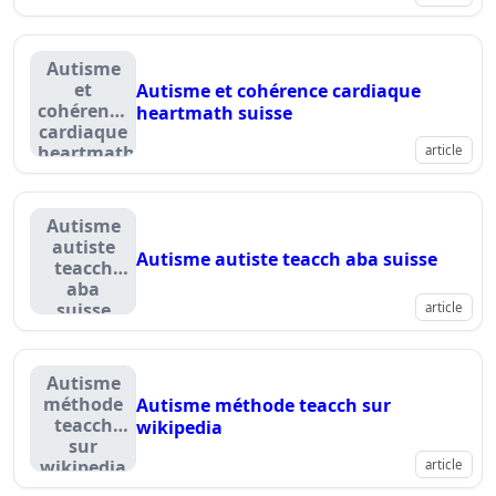
Autisme
et
Autisme et cohérence cardiaque
cohérence
heartmath suisse
cardiaque
heartmath
article
suisse
Autisme
autiste
Autisme autiste teacch aba suisse
teacch
aba
suisse
article
Autisme
méthode
Autisme méthode teacch sur
teacch
wikipedia
sur
wikipedia
article