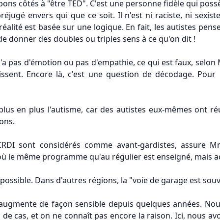
ns côtés à "être TED". C'est une personne fidèle qui poss
éjugé envers qui que ce soit. Il n'est ni raciste, ni sexiste
réalité est basée sur une logique. En fait, les autistes pe
e donner des doubles ou triples sens à ce qu'on dit !
a pas d'émotion ou pas d'empathie, ce qui est faux, selon 
issent. Encore là, c'est une question de décodage. Pour 
s en plus l'autisme, car des autistes eux-mêmes ont réuss
ons.
le CRDI sont considérés comme avant-gardistes, assure 
t où le même programme qu'au régulier est enseigné, mais a
 possible. Dans d'autres régions, la "voie de garage est sou
augmente de façon sensible depuis quelques années. Nous
n de cas, et on ne connaît pas encore la raison. Ici, nous 