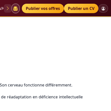
VAE
Diplômes
Publier vos offres
Petites annonces
Publier un CV
s. Son cerveau fonctionne différemment.
de réadaptation en déficience intellectuelle