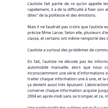
L'autiste fait partie de ce qu'on appelle 
rapidement, il a de la difficulté à fixer son 
dites" de la politesse et des émotions.
Mais il ne faudrait pas croire que l'autiste e
précise Mme Larue. Selon elle, plusieurs d'e
classe, et certains ont même remporté des tro
L'autiste a surtout des problèmes de communi
En fait, l'autiste ne décode pas les infor
automobile manuelle, alors que nous c
inconsciemment une série d'informations sur
traiter chaque information une à une, et la cl
ça devient aussi très épuisant. L'abstracti
conserve chaque information acquise jusqu'à l
2004 en après-midi sans se tromper, et ce, mê
Une particularité des autistes est qu'il y a 