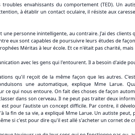
les troubles envahissants du comportement (TED). Un auti
attention, à établir un contact oculaire, il résiste aux care
st une personne inintelligente, au contraire. J'ai des client
ntre eux sont capables de poursuivre leurs études de façon 
phées Méritas à leur école. Et ce n'était pas charité, mais bi
cation avec les gens qui l'entourent. Il a besoin d'aide po
mations qu'il reçoit de la même façon que les autres. C'e
onduisons une automatique, explique Mme Larue. Qu
 ce qui nous entoure. On fait des choses de façon automatiqu
asser dans son cerveau. Il ne peut pas traiter deux informatio
on est pour l'autiste un concept difficile. Par contre, il 
a fin de sa vie, a expliqué Mme Larue. Un autiste peut, par 
me si c'est pour dire qu'il est allé s'acheter un cornet de 
presque toujours un de leur sens qui ne fonctionne pas ou, a