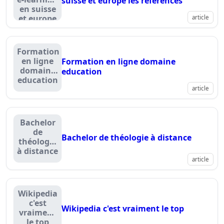
suisse et europe les références
en suisse
et europe
article
les
références
Formation
en ligne
Formation en ligne domaine
domaine
education
education
article
Bachelor
de
Bachelor de théologie à distance
théologie
à distance
article
Wikipedia
c'est
Wikipedia c'est vraiment le top
vraiment
le top