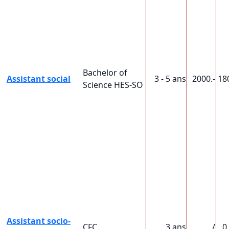
Bachelor of
Assistant social
3 - 5 ans
2000.-
18
Science HES-SO
Assistant socio-
CFC
3 ans
/
0