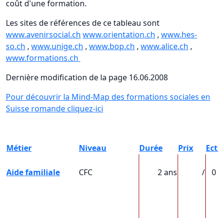
coût d'une formation.
Les sites de références de ce tableau sont
www.avenirsocial.ch
www.orientation.ch
,
www.hes-
so.ch
,
www.unige.ch
,
www.bop.ch
,
www.alice.ch
,
www.formations.ch
Dernière modification de la page
16.06.2008
Pour découvrir la Mind-Map des formations sociales en
Suisse romande cliquez-ici
Métier
Niveau
Durée
Prix
Ect
Aide familiale
CFC
2 ans
/
0