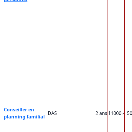
Conseiller en
DAS
2 ans
11000.-
5
planning familial