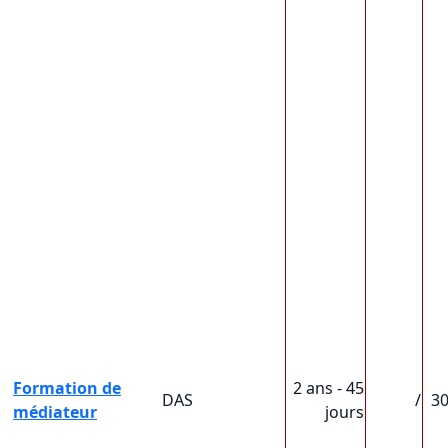
Formation de
2 ans - 45
DAS
/
3
médiateur
jours