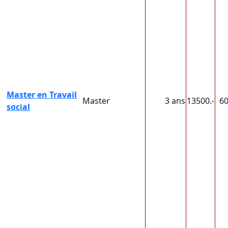
Master en Travail
Master
3 ans
13500.-
6
social