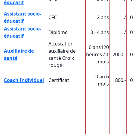
éducatif
Assistant socio-
CFC
2 ans
/
0
éducatif
Assistant socio-
Diplôme
3 - 4 ans
/
0
éducatif
Attestation
0 ans120
Auxillaire de
auxillaire de
heures / 1
2000.-
0
santé
santé Croix
mois
rouge
0 an 6
Coach Individuel
Certificat
1800.-
0
mois