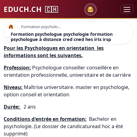
EDUCH.CH
🇨🇭
Formation psychologue psychologie formation psychologue à distance cred cned hes irts irsp
Accueil
Formation psychologue psychologie formation
psychologue à distance cred cned hes irts irsp
Pour les Psychologues en orientation les
informations sont les suivantes.
Profession:
Psychologue conseiller conseillère en
orientation professionnelle, universitaire et de carrière
Niveau:
Maîtrise universitaire. master en psychologie,
option conseil et orientation
Durée:
2 ans
Conditions d'entrée en formation:
Bachelor en
psychologie. (Le dossier de candicaturead hoc a été
supprimé)