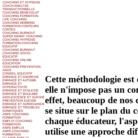
COACHING ET HYPNOSE
COACH ANALYSE
TRANSACTIONNELLE
COACHING BENEVOLAT
COACHING-FORMATION
LIFE COACHING
COACHING MOBBING
FORMATION CONTEURS
CONTES
COACHING BURNOUT
SUPER NANNY COACHING
COACHING HYPNOSE
FORMATION COACHING
EDUCATIF
COACHING BURNOUT
COACHING SOCIO-
EDUCATIF
COACHING ONLINE
EDUCATION
COACHING-PREVENTION-
ADOS
CONSEIL EDUCATIF
Cette méthodologie est 
ENFANCE ET ANOREXIE
ENFANCE ET AUTISME
ENFANCE ET
elle n'impose pas un co
HYPERACTIVITE
ENFANCE ET DYSLEXIE
ENFANCE ET BOULIMIE
effet, beaucoup de nos 
ADOLESCENCE ET SUICIDE
PREVENTION SUICIDE
ENFANCE ET SURDOUANCE
se situe sur le plan d
ENFANCE ET TROUBLES
SOMATIQUES
ANPE COACHING-
FORMATION
chaque éducateur, l'aspe
EMPLOI COACHING-
FORMATION
ANPE EMPLOI
utilise une approche dif
ANPE-COACHING-
FORMATION
CV ANPE EMPLOI