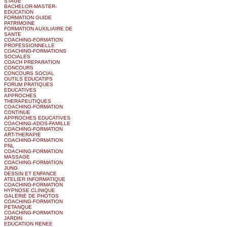
STAGE
BACHELOR-MASTER-
EDUCATION
FORMATION GUIDE
PATRIMOINE
FORMATION AUXILIAIRE DE
SANTE
COACHING-FORMATION
PROFESSIONNELLE
COACHING-FORMATIONS
SOCIALES
COACH PREPARATION
CONCOURS
CONCOURS SOCIAL
OUTILS EDUCATIFS
FORUM PRATIQUES
EDUCATIVES
APPROCHES
THERAPEUTIQUES
COACHING-FORMATION
CONTINUE
APPROCHES EDUCATIVES
COACHING-ADOS-FAMILLE
COACHING-FORMATION
ART-THERAPIE
COACHING-FORMATION
PNL
COACHING-FORMATION
MASSAGE
COACHING-FORMATION
JUNG
DESSIN ET ENFANCE
ATELIER INFORMATIQUE
COACHING-FORMATION
HYPNOSE CLINIQUE
GALERIE DE PHOTOS
COACHING-FORMATION
PETANQUE
COACHING-FORMATION
JARDIN
EDUCATION RENEE