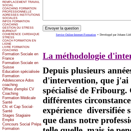
REMPLACEMENT TRAVAIL
SOCIAL
COACHING FORMATION
PROFESSIONNELLE
ADRESSES INSTITUTIONS
SOCIALES
INFOS FORMATION
COACHING
GESTION DU STRESS
BURNOUT
-
COHERENCE CARDIAQUE
Service Online-Internet-Formation
Developpé par Johann Lüt
STRESS
COACH FORMATION EN
LIGNE
LIVRE FORMATION
COACHING
La méthodologie d'inte
Formation Sociale en
France
Formation Sociale en
Suisse
Depuis plusieurs années
Education spécialisée
Formation
d'intervention, que j'ai
Adolescence Ados
coaching
spécialisé de Fribourg.
Offres d'emploi CV
Coaching
différentes circonstance
Formation Médicale
Santé
Cfc et Cap Social-
expérience diversifiée s
Santé
Stages Stagiaire
que dans notre professi
Emploi
Concours Social Prépa
telle quelle, mais je pen
Formation