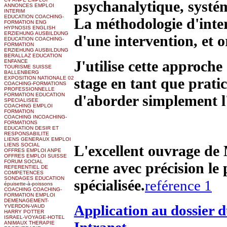
psychanalytique, systé
ANNONCES EMPLOI
INTERIM
EDUCATION COACHING-
La méthodologie d'inter
FORMATION ENG
HYPNOSIS ENGLISH
ERZIEHUNG AUSBILDUNG
d'une intervention, et o
EDUCATION COACHING-
FORMATION
ERZIEHUNG AUSBILDUNG
BERALLAZ EDUCATION
J'utilise cette approche
ENFANCE
TOURISME SUISSE
BALLENBERG
EXPOSITION NATIONALE 02
stage en tant que prati
COACHING-FORMATIONS
PROFESSIONNELLE
FORMATION EDUCATION
d'aborder simplement l'
SPECIALISEE
COACHING EMPLOI
FORMATION
COACHING INCOACHING-
FORMATIONS
EDUCATION DESIR ET
RESPONSABILITE
LIENS GENERAUX EMPLOI
LIENS SOCIAL
L'excellent ouvrage de
OFFRES EMPLOI ANPE
OFFRES EMPLOI SUISSE
FORUM SOCIAL
cerne avec précision le
REFERENTIEL DE
COMPETENCES
SONDAGES EDUCATION
spécialisée.
reférence 1
épuisette-à-poissons
COACHING COACHING-
FORMATION EMPLOI
DEMENAGEMENT-
Application au dossier du
YVERDON-VAUD
HARRY POTTER
ISRAEL-VOYAGE-HOTEL
Intranet
ANIMAUX THERAPIE