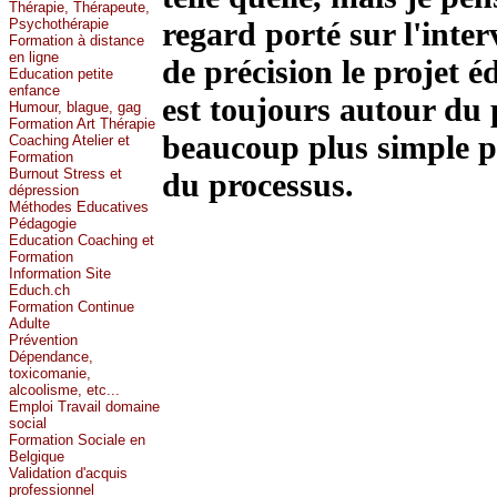
Thérapie, Thérapeute,
Psychothérapie
regard porté sur l'inter
Formation à distance
en ligne
de précision le projet é
Education petite
enfance
est toujours autour du 
Humour, blague, gag
Formation Art Thérapie
beaucoup plus simple po
Coaching Atelier et
Formation
Burnout Stress et
du processus.
dépression
Méthodes Educatives
Pédagogie
Education Coaching et
Formation
Information Site
Educh.ch
Formation Continue
Adulte
Prévention
Dépendance,
toxicomanie,
alcoolisme, etc...
Emploi Travail domaine
social
Formation Sociale en
Belgique
Validation d'acquis
professionnel