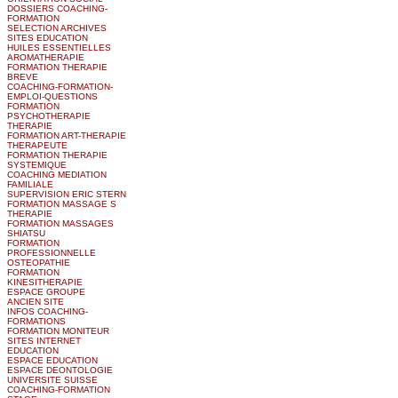
DOSSIERS COACHING-
FORMATION
SELECTION ARCHIVES
SITES EDUCATION
HUILES ESSENTIELLES
AROMATHERAPIE
FORMATION THERAPIE
BREVE
COACHING-FORMATION-
EMPLOI-QUESTIONS
FORMATION
PSYCHOTHERAPIE
THERAPIE
FORMATION ART-THERAPIE
THERAPEUTE
FORMATION THERAPIE
SYSTEMIQUE
COACHING MEDIATION
FAMILIALE
SUPERVISION ERIC STERN
FORMATION MASSAGE S
THERAPIE
FORMATION MASSAGES
SHIATSU
FORMATION
PROFESSIONNELLE
OSTEOPATHIE
FORMATION
KINESITHERAPIE
ESPACE GROUPE
ANCIEN SITE
INFOS COACHING-
FORMATIONS
FORMATION MONITEUR
SITES INTERNET
EDUCATION
ESPACE EDUCATION
ESPACE DEONTOLOGIE
UNIVERSITE SUISSE
COACHING-FORMATION