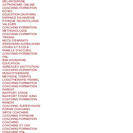
DELAFONTAINE
ASTRONOMIE ONLINE
COACHING-FORMATION
ECHEC
EDUCATION DAUPHINS
ENFANCE EN MARCHE
ETHIQUE DEONTOLOGIE
VALEURS
COACHING-FORMATION
METHODOLOGIE
COACHING-FORMATION
TRANSE
MOTS D'ENFANTS
ERZIEHUNG AUSBILDUNG
COURS ET ECOLE
FAMILLE D'ACCUEIL
COACHING-FORMATION-
PNL
BIBLIOGRAPHIE
EDUCATION
ADRESSES INSTITUTION
COACHING-FORMATION
MUSICOTHERAPIE
METHODE TOMATIS
LOGOTHERAPIE FRANKL
COACHING-FORMATION
COACHING-FORMATION
PARENT
RAPPORT STAGE
RAPPORT STAGE JUNG
COACHING-FORMATION
PARENT
COACHING SUPERVISION
FORUM COACHING
INFOS COACHING
COACHING HYPNOSE
COACHING-FORMATION
COACHING
COACHING ET CNV
COACHING-FORMATION
COACHING PNL