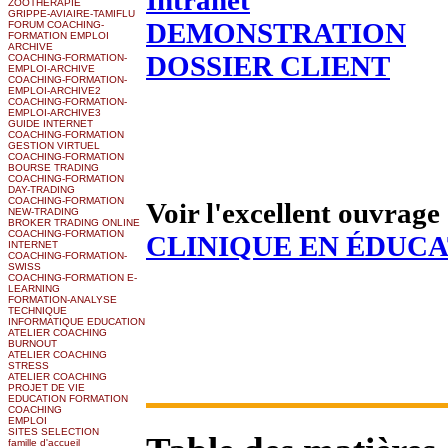
ZOOTHERAPIE
GRIPPE-AVIAIRE-TAMIFLU
DEMONSTRATION
FORUM COACHING-
FORMATION EMPLOI
ARCHIVE
DOSSIER CLIENT
COACHING-FORMATION-
EMPLOI-ARCHIVE
COACHING-FORMATION-
EMPLOI-ARCHIVE2
COACHING-FORMATION-
EMPLOI-ARCHIVE3
GUIDE INTERNET
COACHING-FORMATION
GESTION VIRTUEL
COACHING-FORMATION
BOURSE TRADING
COACHING-FORMATION
DAY-TRADING
COACHING-FORMATION
Voir l'excellent ouvrag
NEW-TRADING
BROKER TRADING ONLINE
COACHING-FORMATION
CLINIQUE EN ÉDUC
INTERNET
COACHING-FORMATION-
SWISS
COACHING-FORMATION E-
LEARNING
FORMATION-ANALYSE
TECHNIQUE
INFORMATIQUE EDUCATION
ATELIER COACHING
BURNOUT
ATELIER COACHING
STRESS
ATELIER COACHING
PROJET DE VIE
EDUCATION FORMATION
COACHING
EMPLOI
SITES SELECTION
famille d'accueil