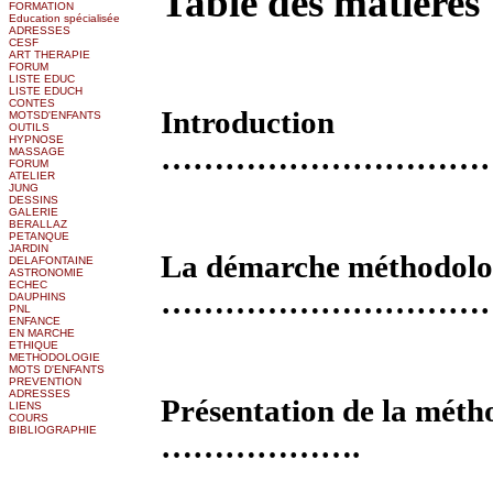
Table des matières
FORMATION
Education spécialisée
ADRESSES
CESF
ART THERAPIE
FORUM
LISTE EDUC
LISTE EDUCH
CONTES
Introduction
MOTSD'ENFANTS
OUTILS
HYPNOSE
…………………………
MASSAGE
FORUM
ATELIER
JUNG
DESSINS
GALERIE
BERALLAZ
PETANQUE
JARDIN
La démarche méthodolo
DELAFONTAINE
ASTRONOMIE
ECHEC
…………………………
DAUPHINS
PNL
ENFANCE
EN MARCHE
ETHIQUE
METHODOLOGIE
MOTS D'ENFANTS
PREVENTION
ADRESSES
Présentation de la méth
LIENS
COURS
BIBLIOGRAPHIE
……………….