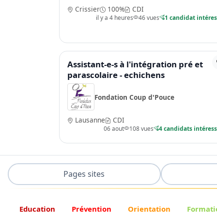
Crissier
100%
CDI
il y a 4 heures
46 vues
1 candidat intére
Assistant-e-s à l'intégration pré et
parascolaire - echichens
Fondation Coup d'Pouce
Lausanne
CDI
06 aout
108 vues
4 candidats intéres
Pages sites
Education
Prévention
Orientation
Formati