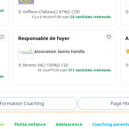
ssé
Vufflens-Château
87%
CDD
il y a 6 heures
38 vues
4 candidats intéressés
Responsable de foyer
A
Association Sainte Famille
Renens Vd
100%
CDI
06 aout
530 vues
11 candidats intéressés
sés
Formation Coaching
Page Ht
on
Petite enfance
Adolescence
Coaching parent