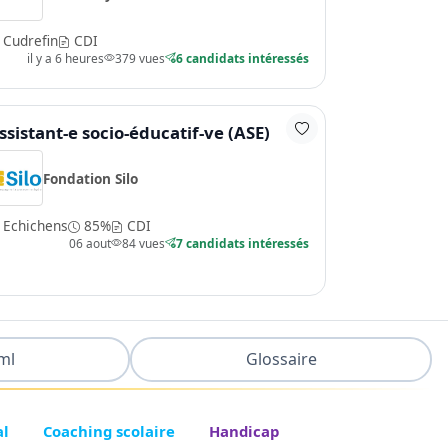
Cudrefin
CDI
il y a 6 heures
379 vues
6 candidats intéressés
ssistant-e socio-éducatif-ve (ASE)
Fondation Silo
Echichens
85%
CDI
06 aout
84 vues
7 candidats intéressés
ml
Glossaire
al
Coaching scolaire
Handicap