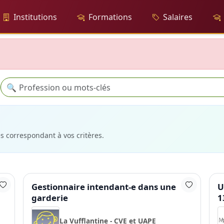
Institutions
Formations
Salaires
Recherche
🔍
es correspondant à vos critères.
Gestionnaire intendant-e dans une
U
garderie
1
La Vufflantine - CVE et UAPE