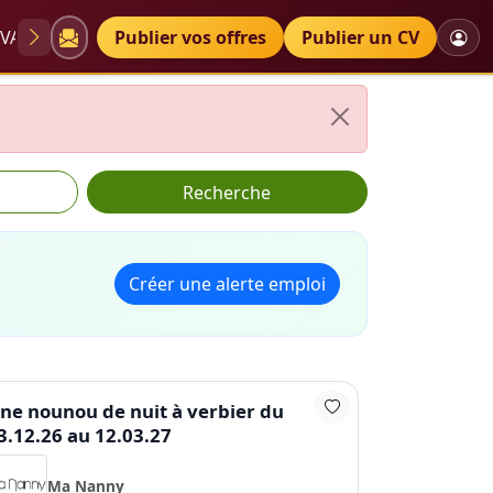
VAE
Diplômes
Publier vos offres
Petites annonces
Publier un CV
Recherche
Créer une alerte emploi
ne nounou de nuit à verbier du
3.12.26 au 12.03.27
Ma Nanny