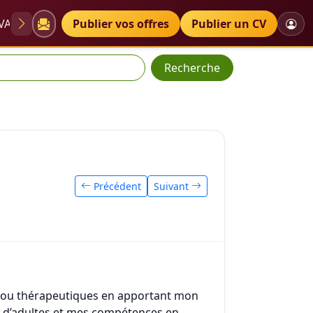
VAE
Diplômes
Publier vos offres
Petites annonces
Publier un CV
Recherche
Précédent
Suivant
s ou thérapeutiques en apportant mon
on d’adultes et mes compétences en