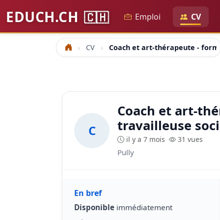
EDUCH.CH
🇨🇭
Emploi
CV
CV
Coach et art-thérapeute - format
Accueil
Coach et art-thé
travailleuse soc
C
il y a 7 mois
31 vues
Pully
En bref
Disponible
immédiatement