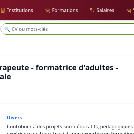
Institutions
Formations
Salaires
Recherche
🔍
rice d'adultes - travailleuse sociale
rapeute - formatrice d'adultes -
iale
Divers
Contribuer à des projets socio-éducatifs, pédagogique
expérience en travail social, mon expertise en formati