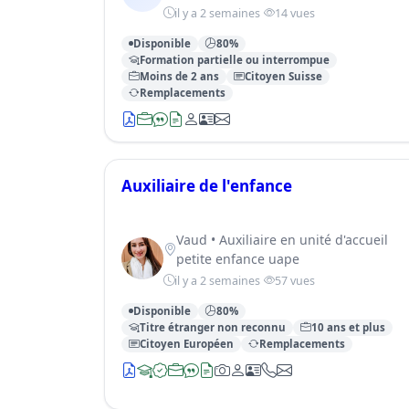
il y a 2 semaines
14 vues
Disponible
80%
Formation partielle ou interrompue
Moins de 2 ans
Citoyen Suisse
Remplacements
Auxiliaire de l'enfance
Vaud • Auxiliaire en unité d'accueil
petite enfance uape
il y a 2 semaines
57 vues
Disponible
80%
Titre étranger non reconnu
10 ans et plus
Citoyen Européen
Remplacements