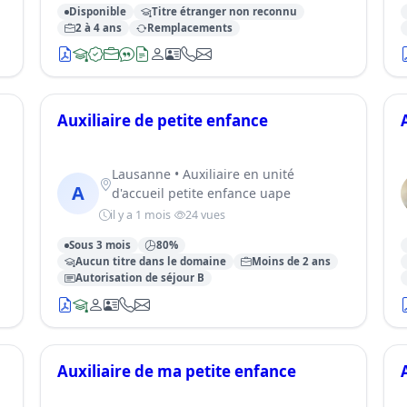
Disponible
Titre étranger non reconnu
2 à 4 ans
Remplacements
Auxiliaire de petite enfance
Lausanne • Auxiliaire en unité
A
d'accueil petite enfance uape
il y a 1 mois
24 vues
Sous 3 mois
80%
Aucun titre dans le domaine
Moins de 2 ans
Autorisation de séjour B
Auxiliaire de ma petite enfance