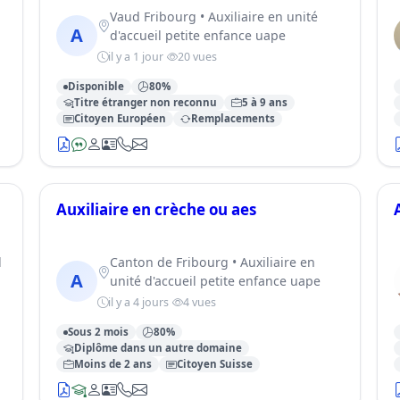
Vaud Fribourg • Auxiliaire en unité
A
d'accueil petite enfance uape
il y a 1 jour
20 vues
Disponible
80%
Titre étranger non reconnu
5 à 9 ans
Citoyen Européen
Remplacements
Auxiliaire en crèche ou aes
l
Canton de Fribourg • Auxiliaire en
A
unité d'accueil petite enfance uape
il y a 4 jours
4 vues
Sous 2 mois
80%
Diplôme dans un autre domaine
Moins de 2 ans
Citoyen Suisse