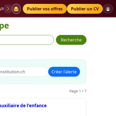
VAE
Diplômes
Publier vos offres
Petites annonces
Publier un CV
ape
Recherche
Créer l'alerte
Page 1 / 7
Auxiliaire de l'enfance