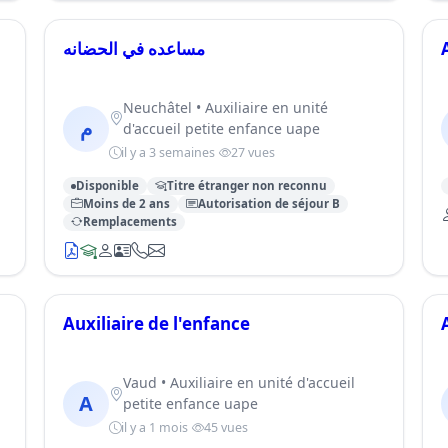
مساعده في الحضانه
Neuchâtel • Auxiliaire en unité
م
d'accueil petite enfance uape
il y a 3 semaines
27 vues
Disponible
Titre étranger non reconnu
Moins de 2 ans
Autorisation de séjour B
Remplacements
Auxiliaire de l'enfance
Vaud • Auxiliaire en unité d'accueil
A
petite enfance uape
il y a 1 mois
45 vues