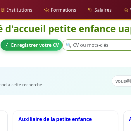
Institutions
Formations
Salaires
é d'accueil petite enfance u
Recherche
Enregistrer votre CV
🔍
ccueil petite enfance uape
ond à cette recherche.
Auxiliaire de la petite enfance