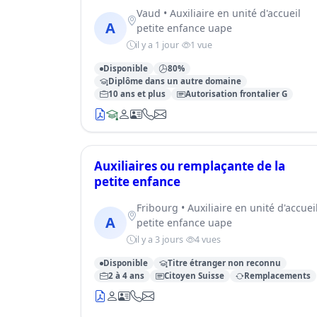
Vaud • Auxiliaire en unité d'accueil
A
petite enfance uape
il y a 1 jour
1 vue
Disponible
80%
Diplôme dans un autre domaine
10 ans et plus
Autorisation frontalier G
Auxiliaires ou remplaçante de la
petite enfance
Fribourg • Auxiliaire en unité d'accuei
A
petite enfance uape
il y a 3 jours
4 vues
Disponible
Titre étranger non reconnu
2 à 4 ans
Citoyen Suisse
Remplacements