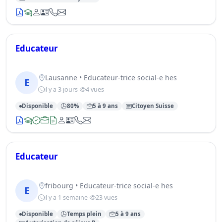
Educateur
Lausanne • Educateur-trice social-e hes
E
il y a 3 jours
4 vues
Disponible
80%
5 à 9 ans
Citoyen Suisse
Educateur
fribourg • Educateur-trice social-e hes
E
il y a 1 semaine
23 vues
Disponible
Temps plein
5 à 9 ans