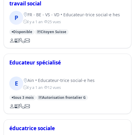
travail social
FR - BE - VS - VD • Educateur-trice social-e hes
P
il y a 1 an
25 vues
Disponible
Citoyen Suisse
Educateur spécialisé
Ain • Educateur-trice social-e hes
E
il y a 1 an
12 vues
Sous 3 mois
Autorisation frontalier G
éducatrice sociale