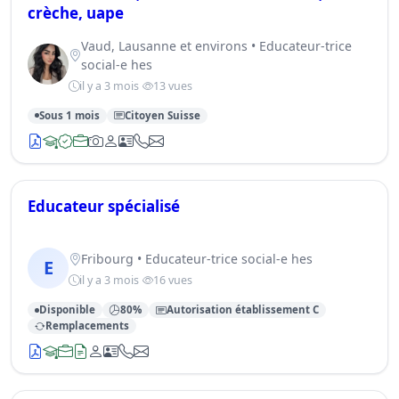
crèche, uape
Vaud, Lausanne et environs • Educateur-trice
social-e hes
il y a 3 mois
13 vues
Sous 1 mois
Citoyen Suisse
Educateur spécialisé
Fribourg • Educateur-trice social-e hes
E
il y a 3 mois
16 vues
Disponible
80%
Autorisation établissement C
Remplacements