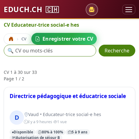
EDUCH.CH
🇨🇭
CV Educateur-trice social-e hes
Enregistrer votre CV
CV
Accueil
Recherche
🔍
Recherche
CV 1 à 30 sur 33
Page 1 / 2
Directrice pédagogique et éducatrice sociale
Vaud • Educateur-trice social-e hes
D
il y a 9 heures
1 vue
Disponible
80% à 100%
5 à 9 ans
Autorisation de séjour B