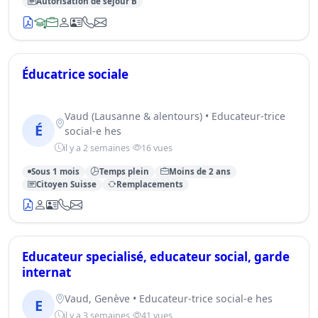
Autorisation de séjour B
Éducatrice sociale
Vaud (Lausanne & alentours) • Educateur-trice
É
social-e hes
il y a 2 semaines
16 vues
Sous 1 mois
Temps plein
Moins de 2 ans
Citoyen Suisse
Remplacements
Educateur specialisé, educateur social, garde
internat
Vaud, Genève • Educateur-trice social-e hes
E
il y a 3 semaines
41 vues