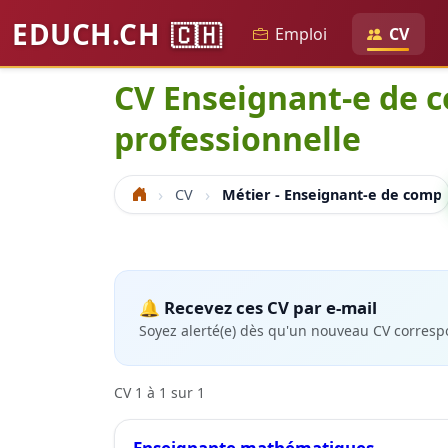
EDUCH.CH
🇨🇭
Emploi
CV
CV Enseignant-e de c
professionnelle
CV
Métier - Enseignant-e de compt
Accueil
🔔 Recevez ces CV par e-mail
Soyez alerté(e) dès qu'un nouveau CV corresp
CV 1 à 1 sur 1