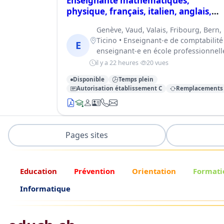
Enseignante mathématiques,
physique, français, italien, anglais,
informatique
Genève, Vaud, Valais, Fribourg, Bern,
Ticino • Enseignant-e de comptabilité
E
enseignant-e en école professionnell
il y a 22 heures
20 vues
Disponible
Temps plein
Autorisation établissement C
Remplacements
Pages sites
Education
Prévention
Orientation
Formati
Informatique