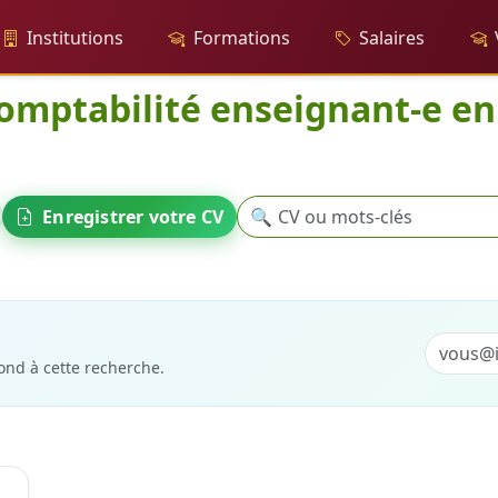
Institutions
Formations
Salaires
omptabilité enseignant-e en
Recherche
Enregistrer votre CV
🔍
abilité enseignant-e en école professionnelle
ond à cette recherche.