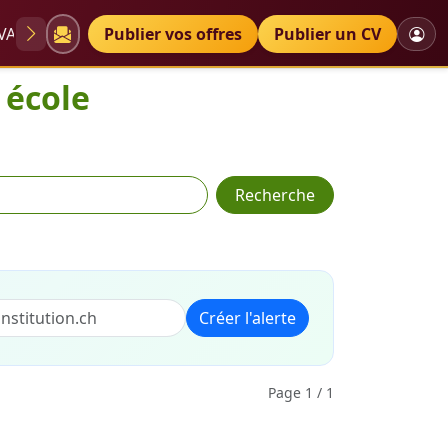
VAE
Diplômes
Publier vos offres
Petites annonces
Publier un CV
 école
Recherche
Créer l'alerte
Page 1 / 1