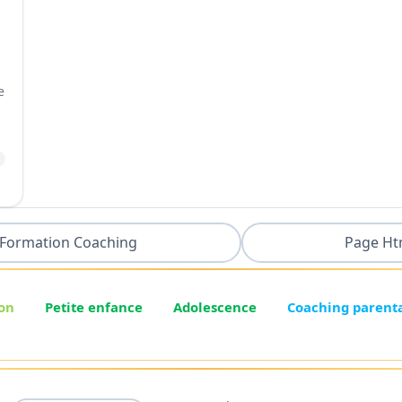
e
Formation Coaching
Page Ht
on
Petite enfance
Adolescence
Coaching parent