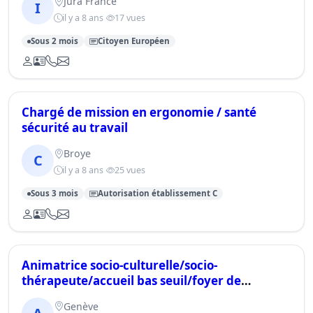
Jura France
I
il y a 8 ans
17 vues
Sous 2 mois
Citoyen Européen
Chargé de mission en ergonomie / santé
sécurité au travail
Broye
C
il y a 8 ans
25 vues
Sous 3 mois
Autorisation établissement C
Animatrice socio-culturelle/socio-
thérapeute/accueil bas seuil/foyer de
jour/adultes et personnes �
Genève