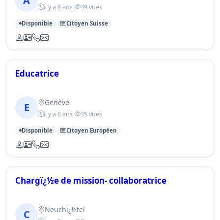
A
il y a 8 ans
39 vues
Disponible
Citoyen Suisse
Educatrice
Genève
E
il y a 8 ans
35 vues
Disponible
Citoyen Européen
Chargï¿½e de mission- collaboratrice
Neuchï¿½tel
C