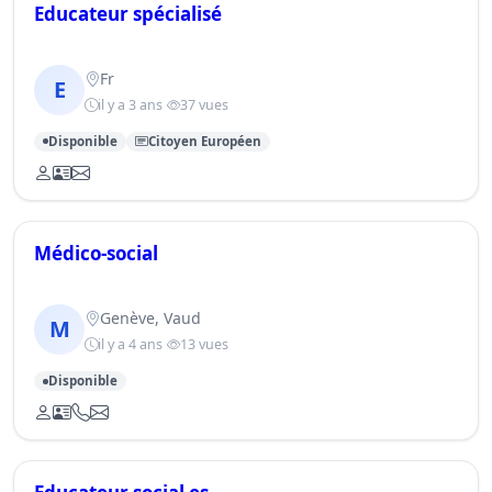
Educateur spécialisé
Fr
E
il y a 3 ans
37 vues
Disponible
Citoyen Européen
Médico-social
Genève, Vaud
M
il y a 4 ans
13 vues
Disponible