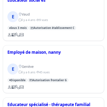
Educateur social es
Vaud
E
il y a 4 ans
9 vues
Sous 3 mois
Autorisation établissement C
Employé de maison, nanny
Genève
E
il y a 6 ans
45 vues
Disponible
Autorisation frontalier G
Educateur spécialisé - thérapeute familial