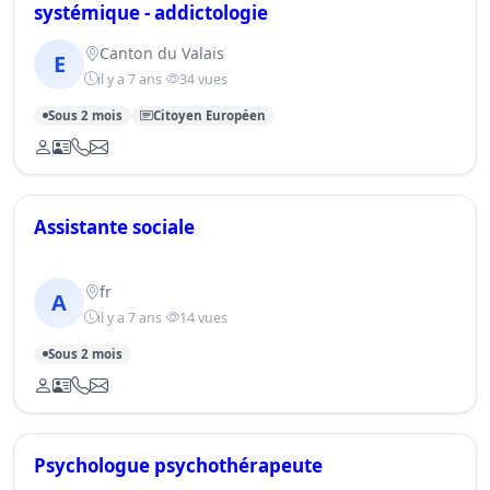
systémique - addictologie
Canton du Valais
E
il y a 7 ans
34 vues
Sous 2 mois
Citoyen Européen
Assistante sociale
fr
A
il y a 7 ans
14 vues
Sous 2 mois
Psychologue psychothérapeute