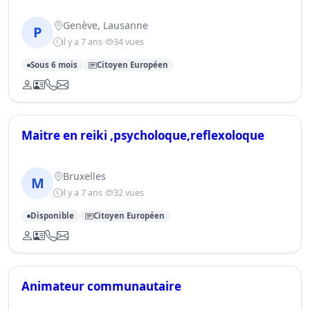
Genève, Lausanne
P
il y a 7 ans
34 vues
Sous 6 mois
Citoyen Européen
Maitre en reiki ,psycholoque,reflexoloque
Bruxelles
M
il y a 7 ans
32 vues
Disponible
Citoyen Européen
Animateur communautaire