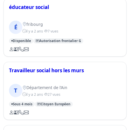
éducateur social
fribourg
É
il y a 2 ans
7 vues
Disponible
Autorisation frontalier G
Travailleur social hors les murs
Département de l’Ain
T
il y a 2 ans
27 vues
Sous 4 mois
Citoyen Européen