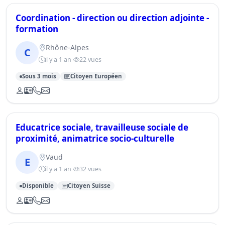
Coordination - direction ou direction adjointe -
formation
Rhône-Alpes
C
il y a 1 an
22 vues
Sous 3 mois
Citoyen Européen
Educatrice sociale, travailleuse sociale de
proximité, animatrice socio-culturelle
Vaud
E
il y a 1 an
32 vues
Disponible
Citoyen Suisse