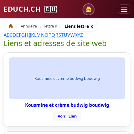
EDUCH.CH
🇨🇭
Annuaire
lettre K
Liens lettre K
Accueil
A
B
C
D
E
F
G
H
I
J
K
L
M
N
O
P
Q
R
S
T
U
V
W
X
Y
Z
Liens et adresses de site web
Kousmine et crème budwig boudwig
Kousmine et crème budwig boudwig
Voir l'Lien