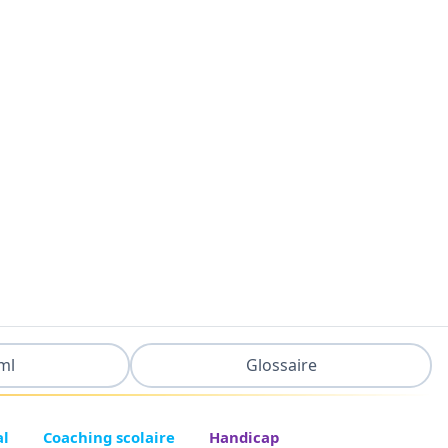
ml
Glossaire
al
Coaching scolaire
Handicap