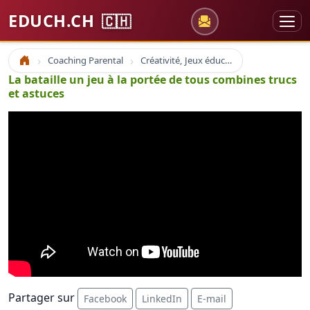
EDUCH.CH
🇨🇭
Coaching Parental
Créativité, Jeux éducatif, Echec
Accueil
La bataille un jeu à la portée de tous combines trucs
et astuces
Partager sur
Facebook
LinkedIn
E-mail