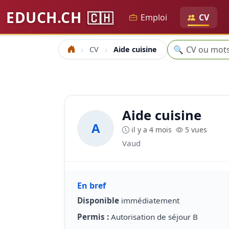
EDUCH.CH
🇨🇭
Emploi
CV
Recherche
🔍
CV
Aide cuisine
Accueil
Aide cuisine
A
il y a 4 mois
5 vues
Vaud
En bref
Disponible
immédiatement
Permis :
Autorisation de séjour B