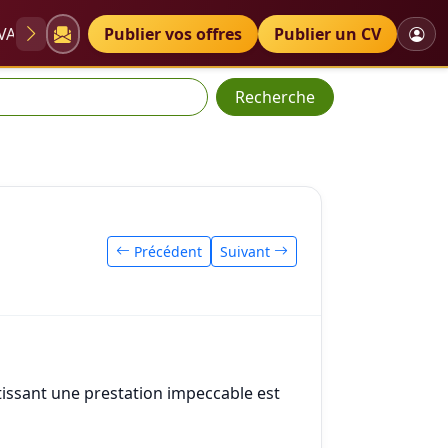
VAE
Diplômes
Publier vos offres
Petites annonces
Publier un CV
Recherche
Précédent
Suivant
ntissant une prestation impeccable est