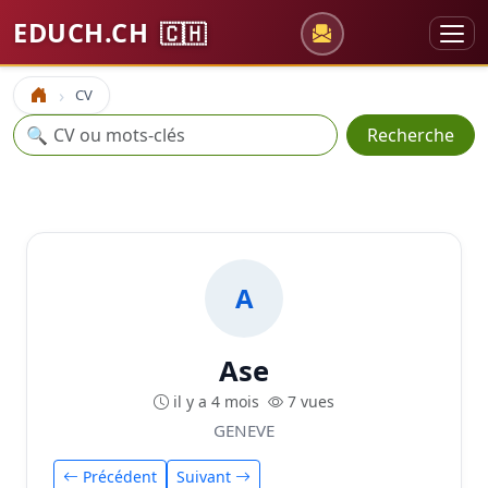
EDUCH.CH
🇨🇭
CV
Accueil
Recherche
🔍
Recherche
A
Ase
il y a 4 mois
7 vues
GENEVE
Précédent
Suivant