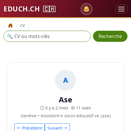
EDUCH.CH
🇨🇭
CV
Accueil
Recherche
🔍
Recherche
A
Ase
il y a 2 mois
11 vues
Genève • Assistant-e socio-éducatif-ve (ase)
Précédent
Suivant