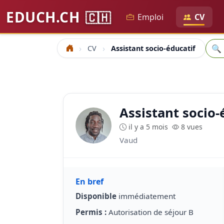
EDUCH.CH
🇨🇭
Emploi
CV
Rech
🔍
CV
Assistant socio-éducatif
Accueil
Assistant socio-
il y a 5 mois
8 vues
Vaud
En bref
Disponible
immédiatement
Permis :
Autorisation de séjour B