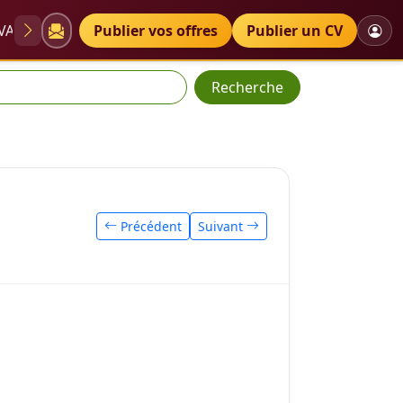
VAE
Diplômes
Publier vos offres
Petites annonces
Publier un CV
Recherche
Précédent
Suivant