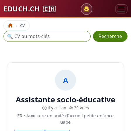
EDUCH.CH
🇨🇭
CV
Accueil
Recherche
🔍
Recherche
A
Assistante socio-éducative
il y a 1 an
39 vues
FR • Auxiliaire en unité d'accueil petite enfance
uape