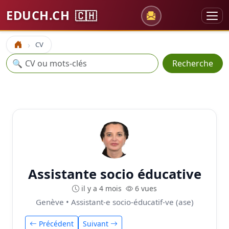
EDUCH.CH
🇨🇭
CV
Accueil
Recherche
🔍
Recherche
Assistante socio éducative
il y a 4 mois
6 vues
Genève • Assistant-e socio-éducatif-ve (ase)
Précédent
Suivant