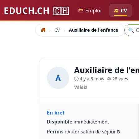
EDUCH.CH
🇨🇭
Emploi
CV
Reche
🔍
CV
Auxiliaire de l'enfance
Accueil
Auxiliaire de l'
A
il y a 8 mois
28 vues
Valais
En bref
Disponible
immédiatement
Permis :
Autorisation de séjour B