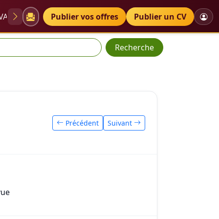
VAE
Diplômes
Publier vos offres
Petites annonces
Publier un CV
Recherche
Précédent
Suivant
vue