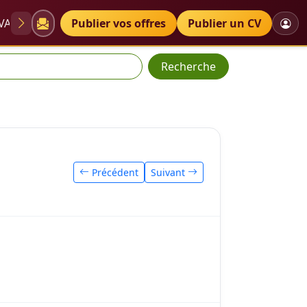
VAE
Diplômes
Publier vos offres
Petites annonces
Publier un CV
Recherche
Précédent
Suivant