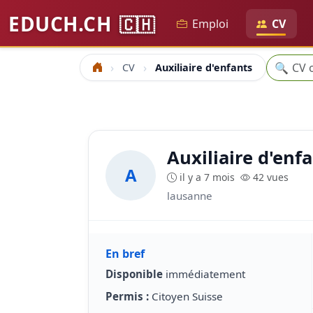
EDUCH.CH
🇨🇭
Emploi
CV
Recherc
🔍
CV
Auxiliaire d'enfants
Accueil
Auxiliaire d'enf
A
il y a 7 mois
42 vues
lausanne
En bref
Disponible
immédiatement
Permis :
Citoyen Suisse