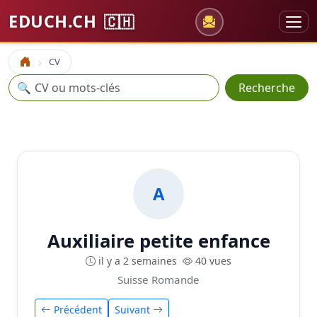
EDUCH.CH
🇨🇭
CV
Accueil
Recherche
🔍
Recherche
A
Auxiliaire petite enfance
il y a 2 semaines
40 vues
Suisse Romande
Précédent
Suivant