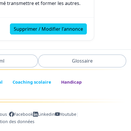
imé transmettre et former les autres.
Supprimer / Modifier l'annonce
ml
Glossaire
al
Coaching scolaire
Handicap
|
|
nous
Facebook
Linkedin
Youtube
ction des données