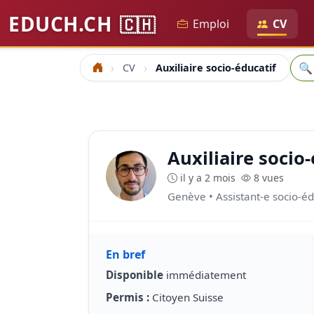
EDUCH.CH
🇨🇭
Emploi
CV
Rec
🔍
CV
Auxiliaire socio-éducatif
Accueil
Auxiliaire socio
il y a 2 mois
8 vues
Genève • Assistant-e socio-éd
En bref
Disponible
immédiatement
Permis :
Citoyen Suisse