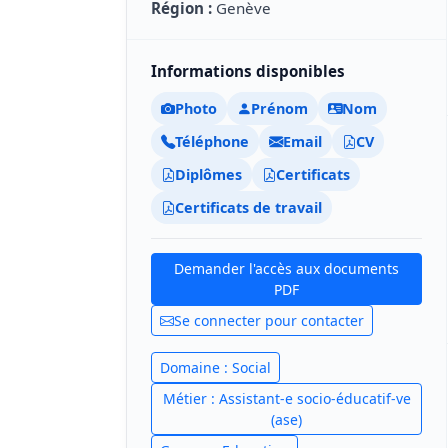
Région :
Genève
Informations disponibles
Photo
Prénom
Nom
Téléphone
Email
CV
Diplômes
Certificats
Certificats de travail
Demander l'accès aux documents
PDF
Se connecter pour contacter
Domaine : Social
Métier : Assistant-e socio-éducatif-ve
(ase)