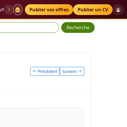
VAE
Diplômes
Publier vos offres
Petites annonces
Publier un CV
Recherche
Précédent
Suivant